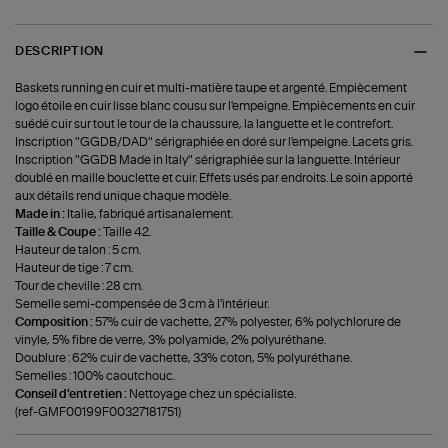
DESCRIPTION
Baskets running en cuir et multi-matière taupe et argenté. Empiècement
logo étoile en cuir lisse blanc cousu sur l'empeigne. Empiècements en cuir
suédé cuir sur tout le tour de la chaussure, la languette et le contrefort.
Inscription "GGDB/DAD" sérigraphiée en doré sur l'empeigne. Lacets gris.
Inscription "GGDB Made in Italy" sérigraphiée sur la languette. Intérieur
doublé en maille bouclette et cuir. Effets usés par endroits. Le soin apporté
aux détails rend unique chaque modèle.
Made in :
Italie, fabriqué artisanalement.
Taille & Coupe :
Taille 42.
Hauteur de talon : 5 cm.
Hauteur de tige : 7 cm.
Tour de cheville : 28 cm.
Semelle semi-compensée de 3 cm à l'intérieur.
Composition :
57% cuir de vachette, 27% polyester, 6% polychlorure de
vinyle, 5% fibre de verre, 3% polyamide, 2% polyuréthane.
Doublure : 62% cuir de vachette, 33% coton, 5% polyuréthane.
Semelles : 100% caoutchouc.
Conseil d'entretien :
Nettoyage chez un spécialiste.
(ref-GMF00199F00327181751)