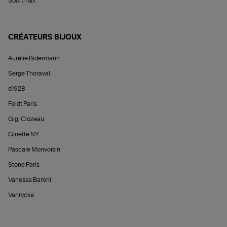
Sportmax
CRÉATEURS BIJOUX
Aurélie Bidermann
Serge Thoraval
d1928
Feidt Paris
Gigi Clozeau
Ginette NY
Pascale Monvoisin
Stone Paris
Vanessa Baroni
Vanrycke