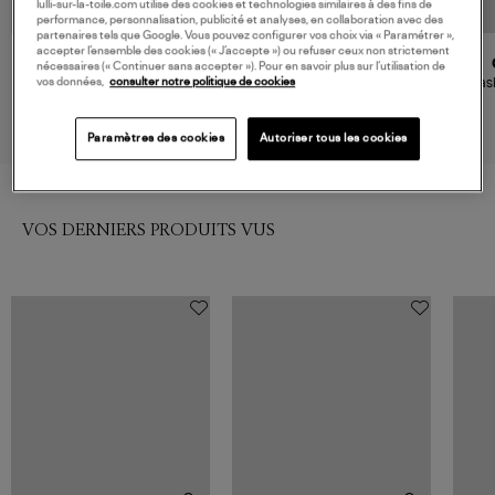
lulli-sur-la-toile.com utilise des cookies et technologies similaires à des fins de
performance, personnalisation, publicité et analyses, en collaboration avec des
partenaires tels que Google. Vous pouvez configurer vos choix via « Paramétrer »,
accepter l’ensemble des cookies (« J’accepte ») ou refuser ceux non strictement
GOLDEN GOOSE
GOLDEN GOOSE
nécessaires (« Continuer sans accepter »). Pour en savoir plus sur l’utilisation de
Baskets Running Sole Optic
Baskets Running Sage
Bask
vos données,
consulter notre politique de cookies
White/Grey/Red
Green/Black/Platinum
550,00 €
550,00 €
Paramètres des cookies
Autoriser tous les cookies
VOS DERNIERS PRODUITS VUS