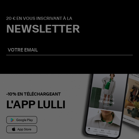
20 € EN VOUS INSCRIVANT À LA
NEWSLETTER
-10% EN TÉLÉCHARGEANT
L'APP LULLI