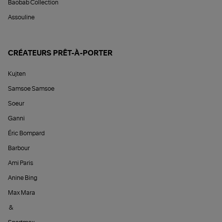
Baobab Collection
Assouline
CRÉATEURS PRÊT-À-PORTER
Kujten
Samsoe Samsoe
Soeur
Ganni
Éric Bompard
Barbour
Ami Paris
Anine Bing
Max Mara
&