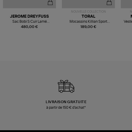
NOUVELLE COLLECTION
N
JEROME DREYFUSS
TORAL
Sac Bobi S Cuir Lamé
Mocassins Killian Sport
Veste
Champagne
Mousse
480,00 €
189,00 €
LIVRAISON GRATUITE
à partir de 150 € d'achat*