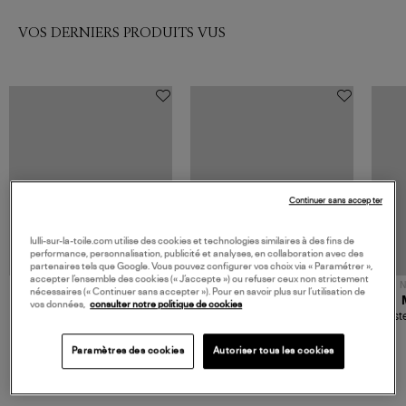
VOS DERNIERS PRODUITS VUS
Continuer sans accepter
lulli-sur-la-toile.com utilise des cookies et technologies similaires à des fins de
performance, personnalisation, publicité et analyses, en collaboration avec des
partenaires tels que Google. Vous pouvez configurer vos choix via « Paramétrer »,
accepter l’ensemble des cookies (« J’accepte ») ou refuser ceux non strictement
NOUVELLE COLLECTION
N
nécessaires (« Continuer sans accepter »). Pour en savoir plus sur l’utilisation de
JEROME DREYFUSS
TORAL
vos données,
consulter notre politique de cookies
Sac Bobi S Cuir Lamé
Mocassins Killian Sport
Veste
Champagne
Mousse
480,00 €
189,00 €
Paramètres des cookies
Autoriser tous les cookies