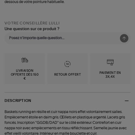
dessous de votre pointure habituelle.
VOTRE CONSEILLÈRE LULLI
Une question sur ce produit ?
LIVRAISON
PAIEMENT EN
OFFERTE DÈS 150
RETOUR OFFERT
3X,4X
€
DESCRIPTION
Baskets running en résille et cuir nappa noirs effet volontairement salies.
Empiècement étoile en daim gris. Œillets en plastique argenté. Lacets gris
foncés. Inscription "GGDB/DAD" sur le côté extérieur. Contrefort en cuir
nappa noir avec empiècements en tissu réfléchissant. Semelle jaunie avec
effet vieilli volontaire. Intérieur en maille bouclette et cuir.