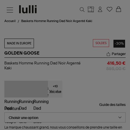
Aller au contenu principal
Accueil
Baskets Homme Running Dad Noir Argenté Kaki
SOLDES
-30%
MADE IN EUROPE
GOLDEN GOOSE
Partager
Baskets
Baskets Homme Running Dad Noir Argenté
416,50 €
Homme
Kaki
595,00 €
Running
Dad
Noir
Argenté
+
10
Kaki
Voir plus
Guide des tailles
Pointure
La marque chaussant grand, nous vous conseillons de prendre une taille en