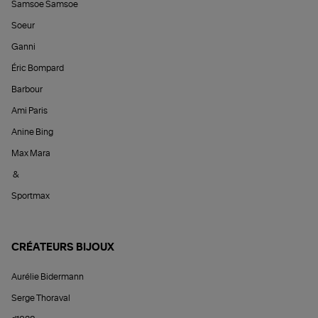
Samsoe Samsoe
Soeur
Ganni
Éric Bompard
Barbour
Ami Paris
Anine Bing
Max Mara
&
Sportmax
CRÉATEURS BIJOUX
Aurélie Bidermann
Serge Thoraval