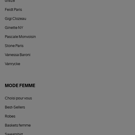
d1928
Feidt Paris
Gigi Clozeau
Ginette NY
Pascale Monvoisin
Stone Paris
Vanessa Baroni
Vanrycke
MODE FEMME
Choisi pour vous
Best-Sellers
Robes
Baskets femme
Sweatshirt