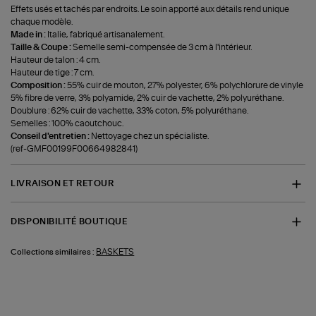
Effets usés et tachés par endroits. Le soin apporté aux détails rend unique
chaque modèle.
Made in :
Italie, fabriqué artisanalement.
Taille & Coupe :
Semelle semi-compensée de 3 cm à l'intérieur.
Hauteur de talon : 4 cm.
Hauteur de tige : 7 cm.
Composition :
55% cuir de mouton, 27% polyester, 6% polychlorure de vinyle
5% fibre de verre, 3% polyamide, 2% cuir de vachette, 2% polyuréthane.
Doublure : 62% cuir de vachette, 33% coton, 5% polyuréthane.
Semelles : 100% caoutchouc.
Conseil d'entretien :
Nettoyage chez un spécialiste.
(ref-GMF00199F00664982841)
LIVRAISON ET RETOUR
DISPONIBILITÉ BOUTIQUE
BASKETS
Collections similaires :