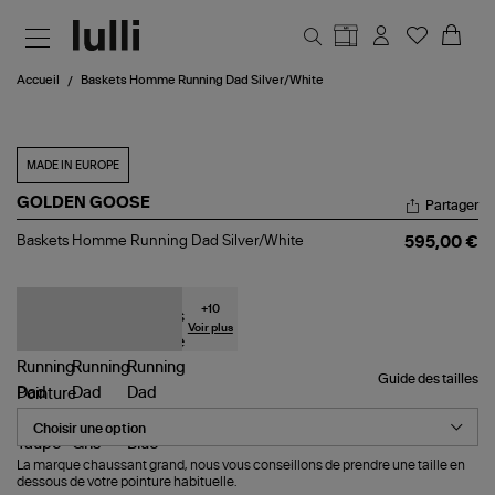
Aller au contenu principal
Accueil
Baskets Homme Running Dad Silver/White
MADE IN EUROPE
GOLDEN GOOSE
Partager
Baskets
Baskets Homme Running Dad Silver/White
595,00 €
Homme
Running
Dad
Silver/White
+
10
Voir plus
Guide des tailles
Pointure
La marque chaussant grand, nous vous conseillons de prendre une taille en
dessous de votre pointure habituelle.