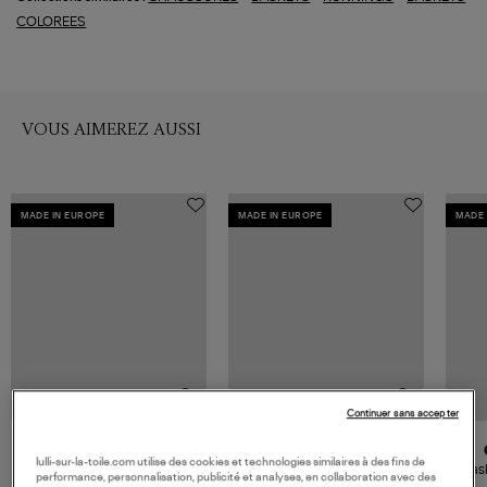
COLOREES
VOUS AIMEREZ AUSSI
MADE IN EUROPE
MADE IN EUROPE
MADE 
Continuer sans accepter
GOLDEN GOOSE
GOLDEN GOOSE
lulli-sur-la-toile.com utilise des cookies et technologies similaires à des fins de
Baskets Running Sole Optic
Baskets Running Sage
Bask
performance, personnalisation, publicité et analyses, en collaboration avec des
White/Grey/Red
Green/Black/Platinum