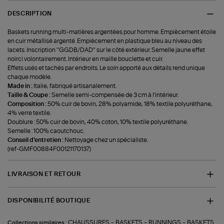
DESCRIPTION
Baskets running multi-matières argentées pour homme. Empiècement étoile
en cuir métallisé argenté. Empiècement en plastique bleu au niveau des
lacets. Inscription "GGDB/DAD" sur le côté extérieur. Semelle jaune effet
noirci volontairement. Intérieur en maille bouclette et cuir.
Effets usés et tachés par endroits. Le soin apporté aux détails rend unique
chaque modèle.
Made in :
Italie, fabriqué artisanalement.
Taille & Coupe :
Semelle semi-compensée de 3 cm à l'intérieur.
Composition :
50% cuir de bovin, 28% polyamide, 18% textile polyuréthane,
4% verre textile.
Doublure : 50% cuir de bovin, 40% coton, 10% textile polyuréthane.
Semelle : 100% caoutchouc.
Conseil d'entretien :
Nettoyage chez un spécialiste.
(ref-GMF00884F00121170137)
LIVRAISON ET RETOUR
DISPONIBILITÉ BOUTIQUE
-
-
-
CHAUSSURES
BASKETS
RUNNINGS
BASKETS
Collections similaires :