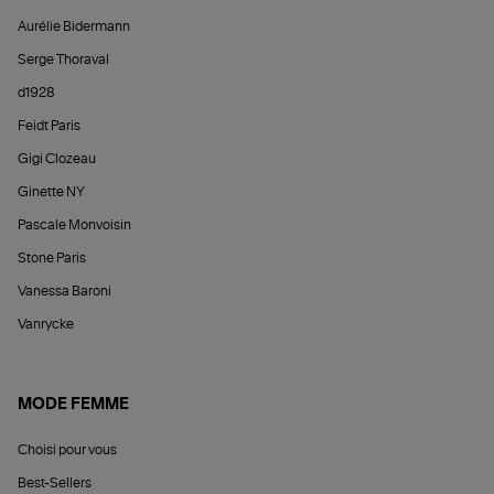
Aurélie Bidermann
Serge Thoraval
d1928
Feidt Paris
Gigi Clozeau
Ginette NY
Pascale Monvoisin
Stone Paris
Vanessa Baroni
Vanrycke
MODE FEMME
Choisi pour vous
Best-Sellers