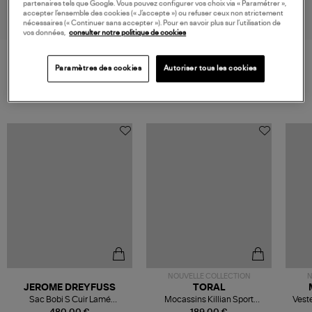
550,00 €
550,00 €
partenaires tels que Google. Vous pouvez configurer vos choix via « Paramétrer »,
accepter l’ensemble des cookies (« J’accepte ») ou refuser ceux non strictement
nécessaires (« Continuer sans accepter »). Pour en savoir plus sur l’utilisation de
vos données,
consulter notre politique de cookies
Paramètres des cookies
Autoriser tous les cookies
VOS DERNIERS PRODUITS VUS
NOUVELLE COLLECTION
N
JEROME DREYFUSS
TORAL
Sac Bobi S Cuir Lamé
Mocassins Killian Sport
Veste
Champagne
Mousse