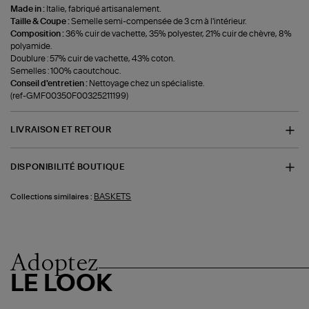
Made in :
Italie, fabriqué artisanalement.
Taille & Coupe :
Semelle semi-compensée de 3 cm à l'intérieur.
Composition :
36% cuir de vachette, 35% polyester, 21% cuir de chèvre, 8%
polyamide.
Doublure : 57% cuir de vachette, 43% coton.
Semelles : 100% caoutchouc.
Conseil d'entretien :
Nettoyage chez un spécialiste.
(ref-GMF00350F00325211199)
LIVRAISON ET RETOUR
DISPONIBILITÉ BOUTIQUE
BASKETS
Collections similaires :
Adoptez
LE LOOK