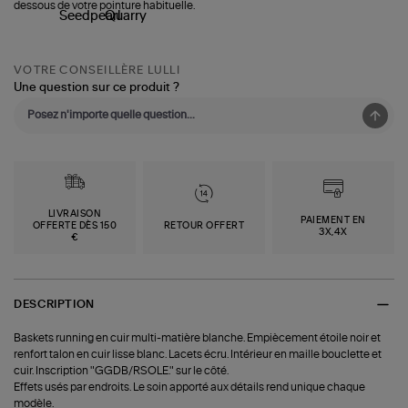
dessous de votre pointure habituelle.
VOTRE CONSEILLÈRE LULLI
Une question sur ce produit ?
LIVRAISON
PAIEMENT EN
OFFERTE DÈS 150
RETOUR OFFERT
3X,4X
€
DESCRIPTION
Baskets running en cuir multi-matière blanche. Empiècement étoile noir et
renfort talon en cuir lisse blanc. Lacets écru. Intérieur en maille bouclette et
cuir. Inscription "GGDB/RSOLE." sur le côté.
Effets usés par endroits. Le soin apporté aux détails rend unique chaque
modèle.