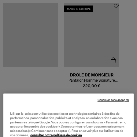
MADE IN EUROPE
DRÔLE DE MONSIEUR
Pantalon Homme Signature
Noir
220,00 €
Continuer sans accepter
lulli-sur-la-toile.com utilise des cookies et technologies similaires à des fins de
VOS DERNIERS PRODUITS VUS
performance, personnalisation, publicité et analyses, en collaboration avec des
partenaires tels que Google. Vous pouvez configurer vos choix via « Paramétrer »,
accepter l’ensemble des cookies (« J’accepte ») ou refuser ceux non strictement
nécessaires (« Continuer sans accepter »). Pour en savoir plus sur l’utilisation de
vos données,
consulter notre politique de cookies