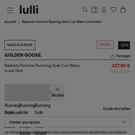
Aller au contenu principal
Accueil
Baskets Homme Running Sole Cuir Blanc Ivoire Noir
SOLDES
-50%
MADE IN EUROPE
GOLDEN GOOSE
Partager
Baskets
Baskets Homme Running Sole Cuir Blanc
227,50 €
Homme
Ivoire Noir
455,00 €
Running
Sole
Cuir
Blanc
+
7
Ivoire
Voir plus
Noir
Guide des tailles
Pointure
La marque chaussant grand, nous vous conseillons de prendre une taille en