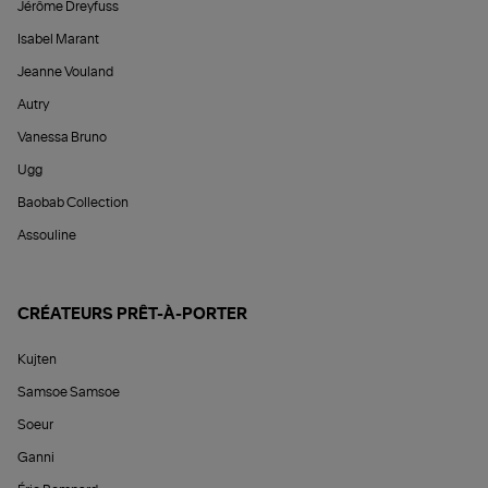
Jérôme Dreyfuss
Isabel Marant
Jeanne Vouland
Autry
Vanessa Bruno
Ugg
Baobab Collection
Assouline
CRÉATEURS PRÊT-À-PORTER
Kujten
Samsoe Samsoe
Soeur
Ganni