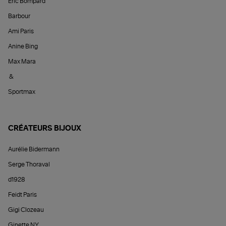
Éric Bompard
Barbour
Ami Paris
Anine Bing
Max Mara
&
Sportmax
CRÉATEURS BIJOUX
Aurélie Bidermann
Serge Thoraval
d1928
Feidt Paris
Gigi Clozeau
Ginette NY