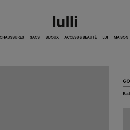
CHAUSSURES
SACS
BIJOUX
ACCESS & BEAUTÉ
LUI
MAISON
GO
Bas
Bask
Ho
Ru
Sol
Cui
Ble