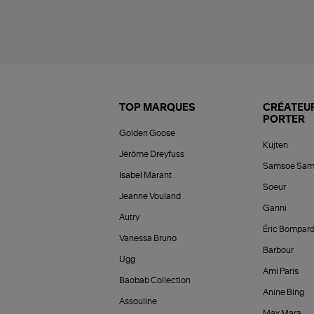
TOP MARQUES
CRÉATEUR
PORTER
Golden Goose
Kujten
Jérôme Dreyfuss
Samsoe Sam
Isabel Marant
Soeur
Jeanne Vouland
Ganni
Autry
Éric Bompar
Vanessa Bruno
Barbour
Ugg
Ami Paris
Baobab Collection
Anine Bing
Assouline
Max Mara