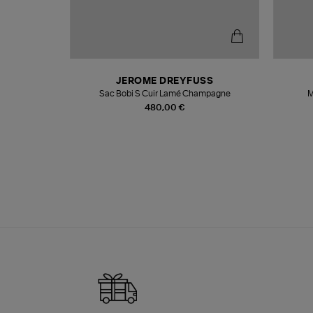
N
JEROME DREYFUSS
te
Sac Bobi S Cuir Lamé Champagne
M
480,00 €