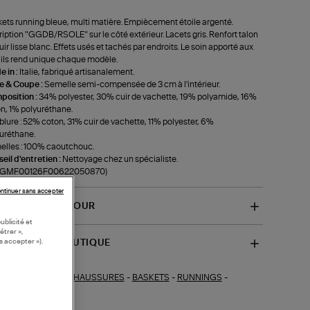
ets running bleue, multi matière. Empiècement étoile argenté.
ription "GGDB/RSOLE" sur le côté extérieur. Lacets gris. Renfort talon
uir lisse blanc. Effets usés et tachés par endroits. Le soin apporté aux
ils rend unique chaque modèle.
 in :
Italie, fabriqué artisanalement.
le & Coupe :
Semelle semi-compensée de 3 cm à l'intérieur.
position :
34% polyester, 30% cuir de vachette, 19% polyamide, 16%
n, 1% polyuréthane.
lure : 52% coton, 31% cuir de vachette, 11% polyester, 6%
uréthane.
lles : 100% caoutchouc.
eil d'entretien :
Nettoyage chez un spécialiste.
f-GMF00126F00622050870)
ntinuer sans accepter
VRAISON ET RETOUR
ublicité et
étrer »,
s accepter »).
SPONIBILITÉ BOUTIQUE
CHAUSSURES
-
BASKETS
-
RUNNINGS
-
ections similaires :
KETS COLOREES