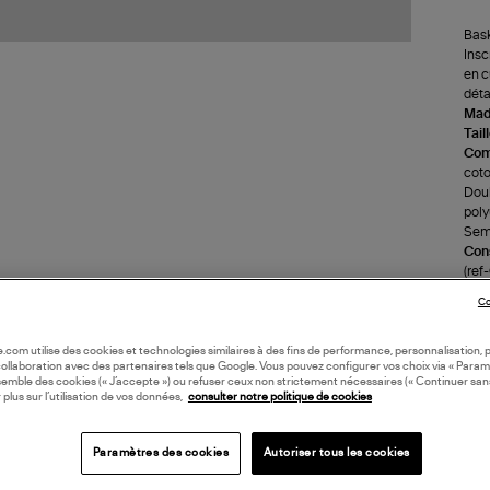
Bask
Insc
en c
déta
Made
Tail
Com
coto
Doub
poly
Seme
Cons
(re
Co
LI
oile.com utilise des cookies et technologies similaires à des fins de performance, personnalisation, p
collaboration avec des partenaires tels que Google. Vous pouvez configurer vos choix via « Param
semble des cookies (« J’accepte ») ou refuser ceux non strictement nécessaires (« Continuer san
DI
 plus sur l’utilisation de vos données,
consulter notre politique de cookies
Coll
Paramètres des cookies
Autoriser tous les cookies
BAS