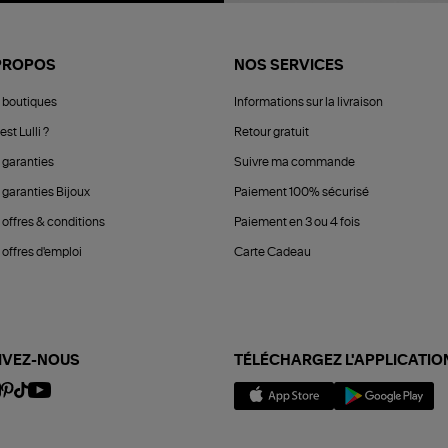
PROPOS
NOS SERVICES
 boutiques
Informations sur la livraison
est Lulli ?
Retour gratuit
 garanties
Suivre ma commande
 garanties Bijoux
Paiement 100% sécurisé
 offres & conditions
Paiement en 3 ou 4 fois
offres d'emploi
Carte Cadeau
IVEZ-NOUS
TÉLÉCHARGEZ L'APPLICATIO