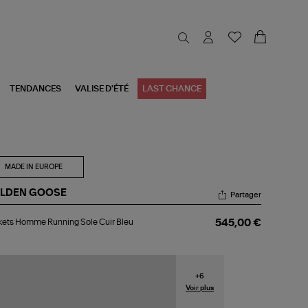
TENDANCES
VALISE D'ÉTÉ
LAST CHANCE
MADE IN EUROPE
LDEN GOOSE
Partager
kets
ets Homme Running Sole Cuir Bleu
545,00 €
mme
nning
e
r
u
+
6
Voir plus