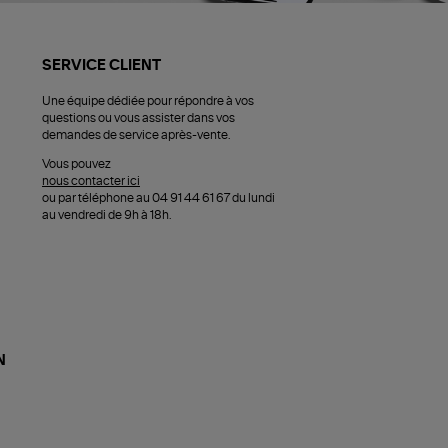
SERVICE CLIENT
Une équipe dédiée pour répondre à vos
questions ou vous assister dans vos
demandes de service après-vente.
Vous pouvez
nous contacter ici
ou par téléphone au 04 91 44 61 67 du lundi
au vendredi de 9h à 18h.
N