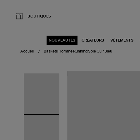
Aller au contenu principal
BOUTIQUES
NOUVEAUTÉS
CRÉATEURS
VÊTEMENTS
Accueil
Baskets Homme Running Sole Cuir Bleu