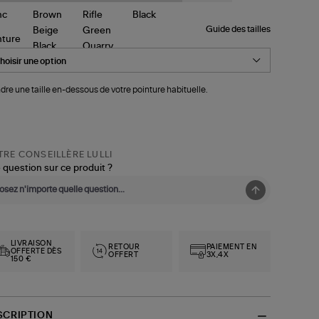
Guide des tailles
nture
dre une taille en-dessous de votre pointure habituelle.
RE CONSEILLÈRE LULLI
 question sur ce produit ?
LIVRAISON
RETOUR
PAIEMENT EN
OFFERTE DÈS
OFFERT
3X,4X
150 €
SCRIPTION