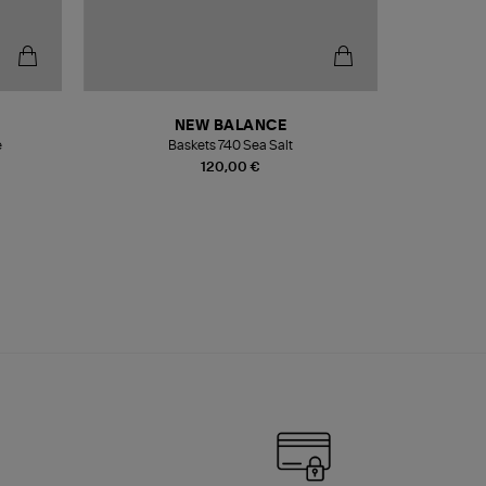
NEW BALANCE
e
Baskets 740 Sea Salt
Veste
120,00 €