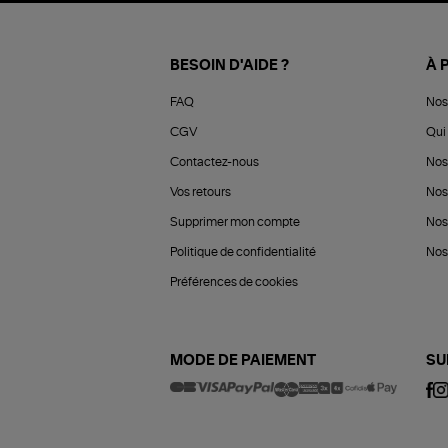
BESOIN D'AIDE ?
À 
FAQ
Nos
CGV
Qui 
Contactez-nous
Nos
Vos retours
Nos
Supprimer mon compte
Nos
Politique de confidentialité
Nos 
Préférences de cookies
MODE DE PAIEMENT
SU