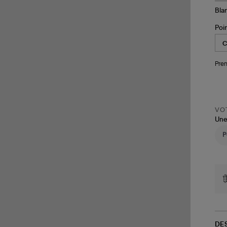
Poi
Pren
VOT
Une
DE