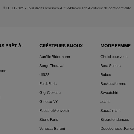
© LULLI 2025 - Tous droits réservés -CGV-Plan du site-Politique de confidentialité
S PRÊT-À-
CRÉATEURS BIJOUX
MODE FEMME
Aurélie Bidermann
Choisi pour vous
Serge Thoraval
Best-Sellers
soe
d1928
Robes
Feidt Paris
Baskets femme
Gigi Clozeau
Sweatshirt
d
Ginette NY
Jeans
Pascale Monvoisin
Sacs à main
Stone Paris
Bijoux tendances
Vanessa Baroni
Doudounes et Parka