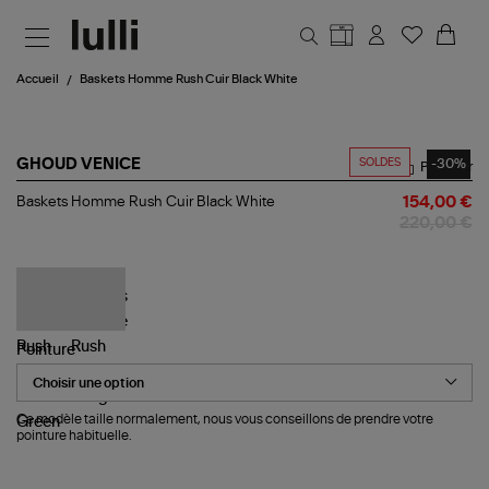
Aller au contenu principal
Accueil
Baskets Homme Rush Cuir Black White
SOLDES
-30%
GHOUD VENICE
Partager
Baskets
Baskets Homme Rush Cuir Black White
154,00 €
Homme
220,00 €
Rush
Cuir
Black
White
Pointure
Ce modèle taille normalement, nous vous conseillons de prendre votre
pointure habituelle.