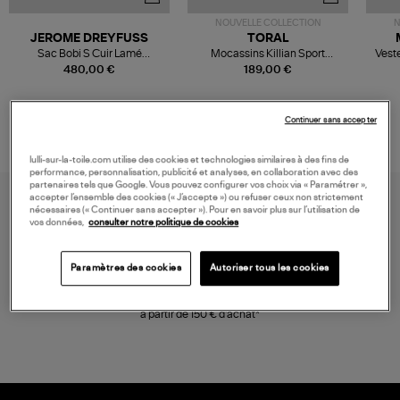
NOUVELLE COLLECTION
N
JEROME DREYFUSS
TORAL
Sac Bobi S Cuir Lamé
Mocassins Killian Sport
Veste
Champagne
Mousse
480,00 €
189,00 €
Continuer sans accepter
lulli-sur-la-toile.com utilise des cookies et technologies similaires à des fins de
performance, personnalisation, publicité et analyses, en collaboration avec des
partenaires tels que Google. Vous pouvez configurer vos choix via « Paramétrer »,
accepter l’ensemble des cookies (« J’accepte ») ou refuser ceux non strictement
nécessaires (« Continuer sans accepter »). Pour en savoir plus sur l’utilisation de
vos données,
consulter notre politique de cookies
Paramètres des cookies
Autoriser tous les cookies
LIVRAISON GRATUITE
à partir de 150 € d'achat*