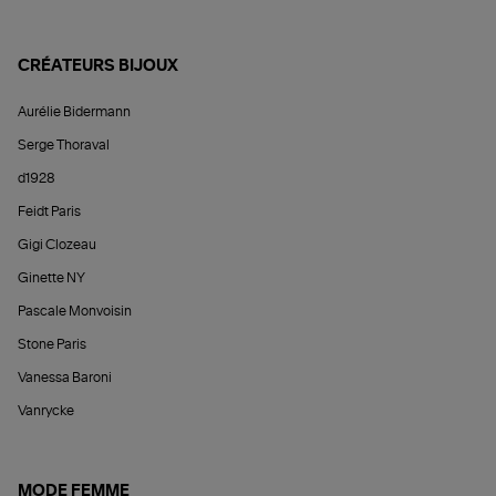
CRÉATEURS BIJOUX
Aurélie Bidermann
Serge Thoraval
d1928
Feidt Paris
Gigi Clozeau
Ginette NY
Pascale Monvoisin
Stone Paris
Vanessa Baroni
Vanrycke
MODE FEMME