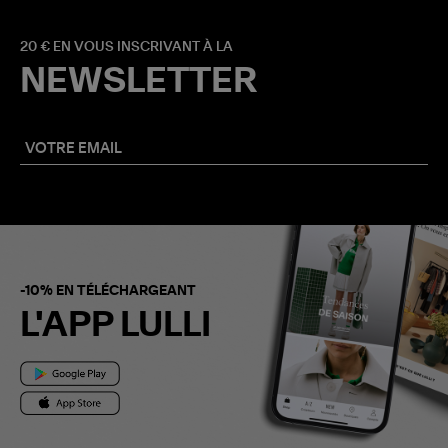
20 € EN VOUS INSCRIVANT À LA
NEWSLETTER
-10% EN TÉLÉCHARGEANT
L'APP LULLI