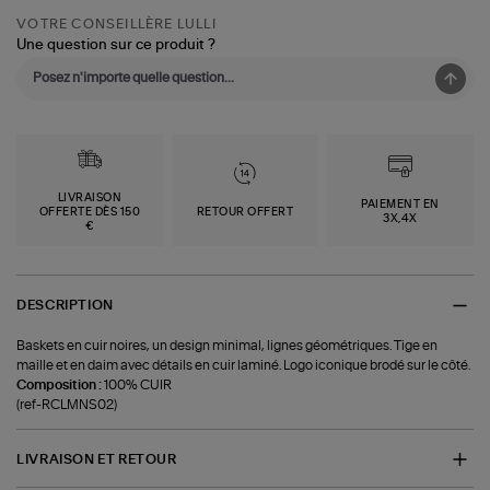
VOTRE CONSEILLÈRE LULLI
Une question sur ce produit ?
LIVRAISON
PAIEMENT EN
OFFERTE DÈS 150
RETOUR OFFERT
3X,4X
€
DESCRIPTION
Baskets en cuir noires, un design minimal, lignes géométriques. Tige en
maille et en daim avec détails en cuir laminé. Logo iconique brodé sur le côté.
Composition :
100% CUIR
(ref-RCLMNS02)
LIVRAISON ET RETOUR