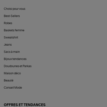
Choisi pour vous
Best-Sellers
Robes
Baskets femme
Sweatshirt
Jeans
Sacs à main
Bijoux tendances
Doudounes et Parkas
Maison déco
Beauté
Conseil Mode
OFFRES ET TENDANCES