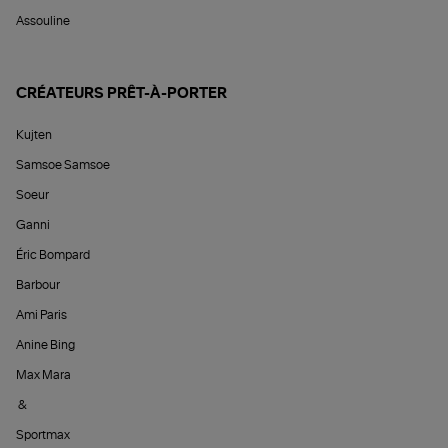
Assouline
CRÉATEURS PRÊT-À-PORTER
Kujten
Samsoe Samsoe
Soeur
Ganni
Éric Bompard
Barbour
Ami Paris
Anine Bing
Max Mara
&
Sportmax