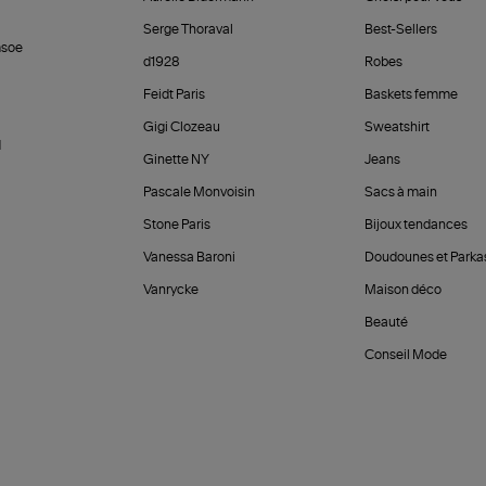
Serge Thoraval
Best-Sellers
soe
d1928
Robes
Feidt Paris
Baskets femme
Gigi Clozeau
Sweatshirt
d
Ginette NY
Jeans
Pascale Monvoisin
Sacs à main
Stone Paris
Bijoux tendances
Vanessa Baroni
Doudounes et Parka
Vanrycke
Maison déco
Beauté
Conseil Mode