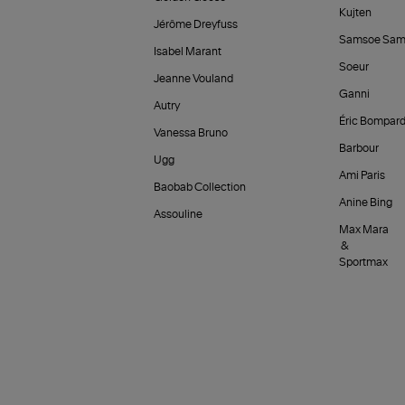
Kujten
Jérôme Dreyfuss
Samsoe Sam
Isabel Marant
Soeur
Jeanne Vouland
Ganni
Autry
Éric Bompar
Vanessa Bruno
Barbour
Ugg
Ami Paris
Baobab Collection
Anine Bing
Assouline
Max Mara
&
Sportmax