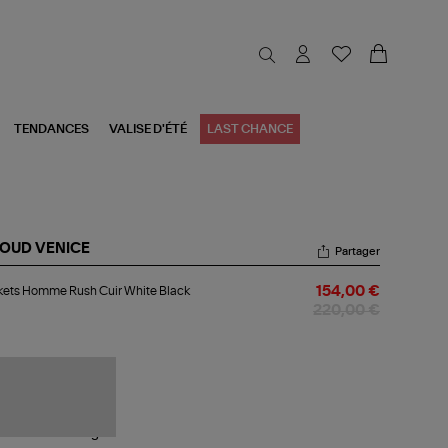
TENDANCES
VALISE D'ÉTÉ
LAST CHANCE
OUD VENICE
Partager
kets
kets Homme Rush Cuir White Black
154,00 €
mme
sh
220,00 €
r
ite
ck