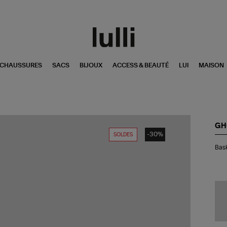
CHAUSSURES
SACS
BIJOUX
ACCESS & BEAUTÉ
LUI
MAISON
GH
-30%
SOLDES
Bas
Bas
Ho
Ru
Cui
Wh
Bla