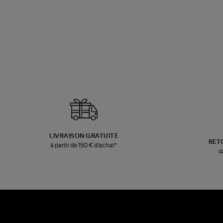
LIVRAISON GRATUITE
RET
à partir de 150 € d'achat*
d