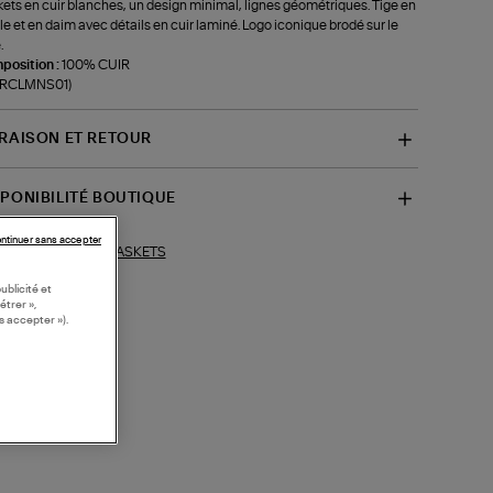
ets en cuir blanches, un design minimal, lignes géométriques. Tige en
le et en daim avec détails en cuir laminé. Logo iconique brodé sur le
.
position :
100% CUIR
f-RCLMNS01)
VRAISON ET RETOUR
SPONIBILITÉ BOUTIQUE
ntinuer sans accepter
BASKETS
ections similaires :
ublicité et
étrer »,
s accepter »).