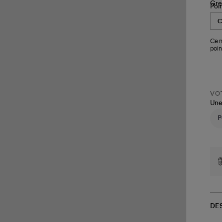
Poi
Ce m
poin
VOT
Une
DE