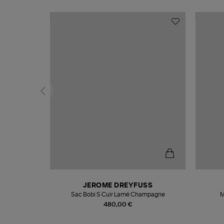
N
JEROME DREYFUSS
te
Sac Bobi S Cuir Lamé Champagne
M
480,00 €