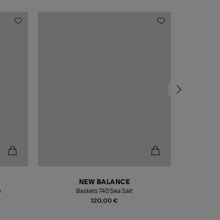
NEW BALANCE
e
Baskets 740 Sea Salt
Veste
120,00 €