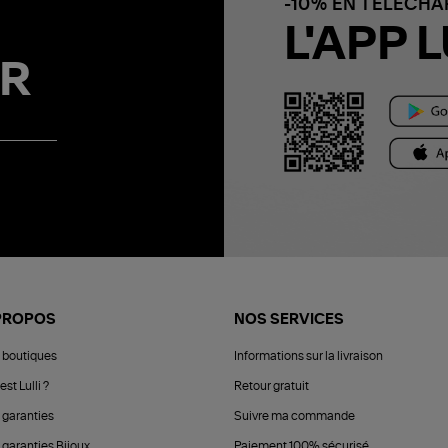
-10% EN TÉLÉCH
L'APP L
R
PROPOS
NOS SERVICES
 boutiques
Informations sur la livraison
est Lulli ?
Retour gratuit
 garanties
Suivre ma commande
 garanties Bijoux
Paiement 100% sécurisé