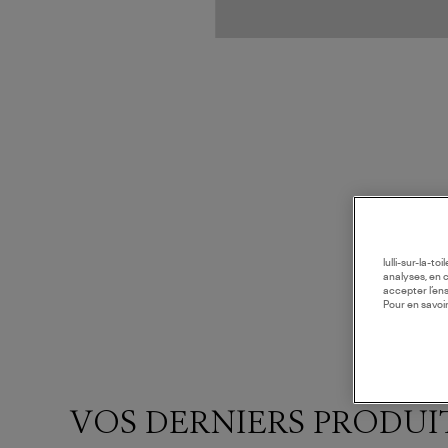
lulli-sur-la-t
analyses, en 
accepter l’en
Pour en savoir
VOS DERNIERS PRODUI