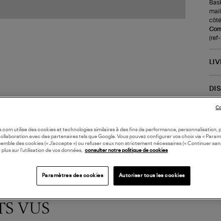
Bask
mail
côté
Com
(re
LI
DI
Co
Coll
oile.com utilise des cookies et technologies similaires à des fins de performance, personnalisation, p
collaboration avec des partenaires tels que Google. Vous pouvez configurer vos choix via « Param
semble des cookies (« J’accepte ») ou refuser ceux non strictement nécessaires (« Continuer san
 plus sur l’utilisation de vos données,
consulter notre politique de cookies
Paramètres des cookies
Autoriser tous les cookies
TS VUS