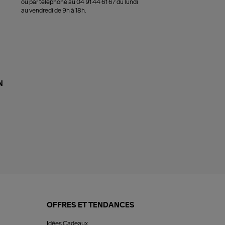
ou par téléphone au 04 91 44 61 67 du lundi
au vendredi de 9h à 18h.
N
OFFRES ET TENDANCES
Idées Cadeaux