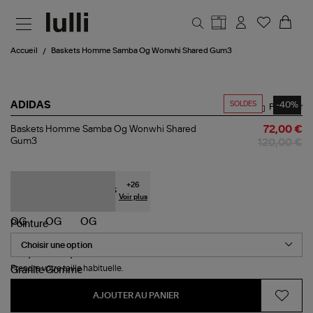
Aller au contenu principal
Accueil
Baskets Homme Samba Og Wonwhi Shared Gum3
SOLDES
-40%
ADIDAS
Partager
Baskets
Baskets Homme Samba Og Wonwhi Shared
72,00 €
Homme
Gum3
120,00 €
Samba
Og
Wonwhi
Shared
+
26
Gum3
Voir plus
Pointure
Prendre votre taille habituelle.
AJOUTER AU PANIER