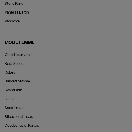
Stone Paris
Vanessa Baroni
Vanrycke
MODE FEMME
Choisi pour vous
Best-Sellers
Robes
Baskets femme
Sweatshirt
Jeans
Sacs à main
Bijoux tendances
Doudounes et Parkas