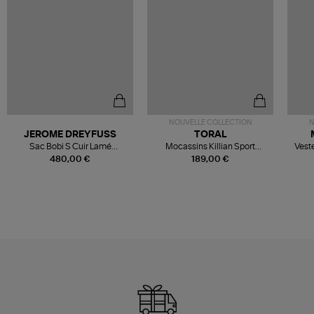
NOUVELLE COLLECTION
N
JEROME DREYFUSS
TORAL
Sac Bobi S Cuir Lamé
Mocassins Killian Sport
Veste
Champagne
Mousse
480,00 €
189,00 €