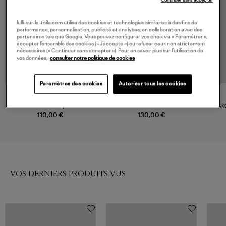
Continuer sans accepter
lulli-sur-la-toile.com utilise des cookies et technologies similaires à des fins de
performance, personnalisation, publicité et analyses, en collaboration avec des
partenaires tels que Google. Vous pouvez configurer vos choix via « Paramétrer »,
accepter l’ensemble des cookies (« J’accepte ») ou refuser ceux non strictement
nécessaires (« Continuer sans accepter »). Pour en savoir plus sur l’utilisation de
vos données,
consulter notre politique de cookies
Paramètres des cookies
Autoriser tous les cookies
ADIDAS
ADIDAS
Baskets Handball Spezial Gris
Baskets Unisexe Stan Smith
Bask
Aluminium, Noir
Lux Clowhi Cwhite Green
Co
110,00 €
130,00 €
VOS DERNIERS PRODUITS VUS