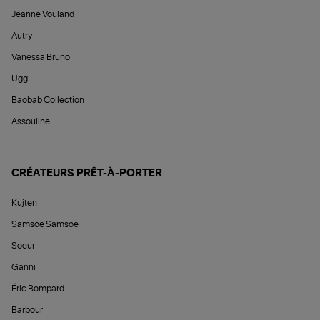
Jeanne Vouland
Autry
Vanessa Bruno
Ugg
Baobab Collection
Assouline
CRÉATEURS PRÊT-À-PORTER
Kujten
Samsoe Samsoe
Soeur
Ganni
Éric Bompard
Barbour