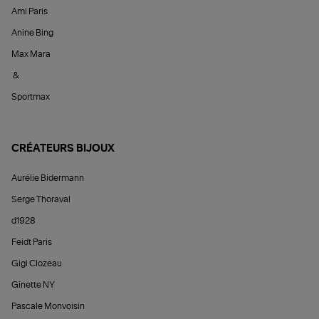
Ami Paris
Anine Bing
Max Mara
&
Sportmax
CRÉATEURS BIJOUX
Aurélie Bidermann
Serge Thoraval
d1928
Feidt Paris
Gigi Clozeau
Ginette NY
Pascale Monvoisin