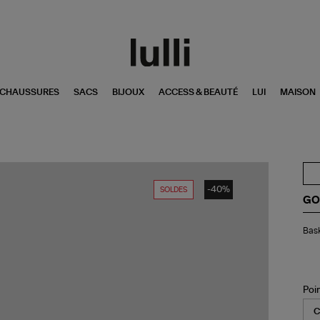
CHAUSSURES
SACS
BIJOUX
ACCESS & BEAUTÉ
LUI
MAISON
-40%
SOLDES
GO
Bas
Bask
Ho
Sk
Sta
Cui
Noi
Poi
Bla