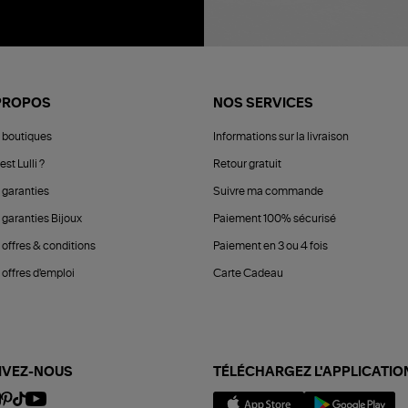
PROPOS
NOS SERVICES
 boutiques
Informations sur la livraison
est Lulli ?
Retour gratuit
 garanties
Suivre ma commande
 garanties Bijoux
Paiement 100% sécurisé
 offres & conditions
Paiement en 3 ou 4 fois
offres d'emploi
Carte Cadeau
IVEZ-NOUS
TÉLÉCHARGEZ L'APPLICATIO