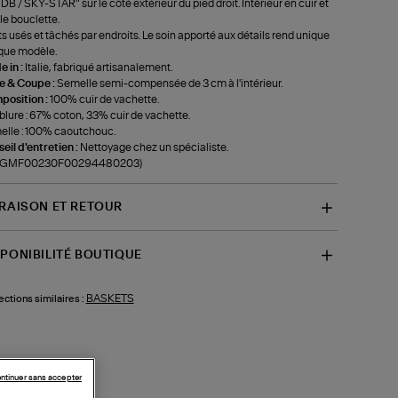
B / SKY-STAR" sur le côté extérieur du pied droit. Intérieur en cuir et
le bouclette.
ts usés et tâchés par endroits. Le soin apporté aux détails rend unique
que modèle.
 in :
Italie, fabriqué artisanalement.
le & Coupe :
Semelle semi-compensée de 3 cm à l'intérieur.
position :
100% cuir de vachette.
lure : 67% coton, 33% cuir de vachette.
lle : 100% caoutchouc.
eil d'entretien :
Nettoyage chez un spécialiste.
f-GMF00230F00294480203)
VRAISON ET RETOUR
SPONIBILITÉ BOUTIQUE
BASKETS
ections similaires :
ntinuer sans accepter