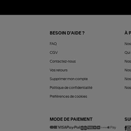
BESOIN D'AIDE ?
À 
FAQ
Nos
CGV
Qui 
Contactez-nous
Nos
Vos retours
Nos
Supprimer mon compte
Nos
Politique de confidentialité
Nos 
Préférences de cookies
MODE DE PAIEMENT
SU