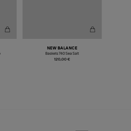
NEW BALANCE
e
Baskets 740 Sea Salt
Veste
120,00 €