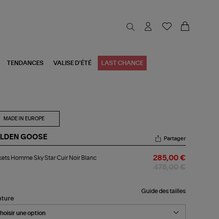
TENDANCES
VALISE D'ÉTÉ
LAST CHANCE
MADE IN EUROPE
LDEN GOOSE
Partager
kets
ets Homme Sky Star Cuir Noir Blanc
285,00 €
mme
y
475,00 €
r
r
r
Guide des tailles
nture
nc