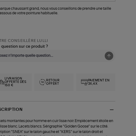
arque chaussant grand, nous vous conseillons de prendre une taille
essous de votre pointure habituelle.
RE CONSEILLÈRE LULLI
 question sur ce produit ?
LIVRAISON
RETOUR
PAIEMENT EN
OFFERTE DÈS
OFFERT
3X,4X
150 €
SCRIPTION
ets montantes pour homme en cuir lisse noir. Empiècement étoile en
 lisse blanc. Lacets blancs. Sérigraphie "Golden Goose" sur le côté.
ription "SNEA" sur le talon gauche et "KERS" sur le talon droit et