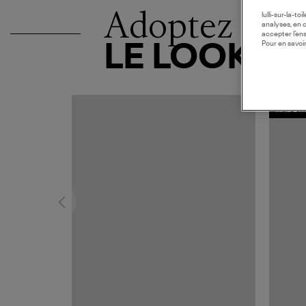
Adoptez
lulli-sur-la-t
analyses, en 
accepter l’en
Pour en savoir
LE LOOK
MADE I