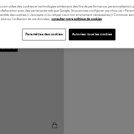
oile.com utilise des cookies et technologies similaires à des fins de performance, personnalisation, p
collaboration avec des partenaires tels que Google. Vous pouvez configurer vos choix via « Param
semble des cookies (« J’accepte ») ou refuser ceux non strictement nécessaires (« Continuer san
 plus sur l’utilisation de vos données,
consulter notre politique de cookies
Paramètres des cookies
Autoriser tous les cookies
N EUROPE