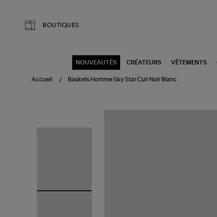
Aller au contenu principal
BOUTIQUES
NOUVEAUTÉS
CRÉATEURS
VÊTEMENTS
Accueil
Baskets Homme Sky Star Cuir Noir Blanc