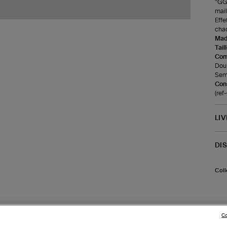
"GGD
mail
Effe
cha
Made
Tail
Com
Doub
Seme
Cons
(re
LI
DI
Coll
Co