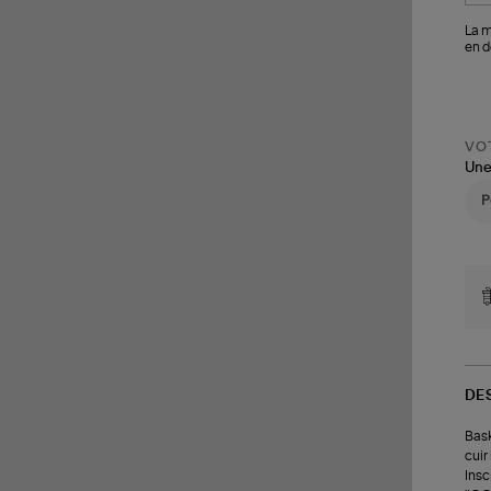
La m
en d
VOT
Une
DE
Bask
cuir
Insc