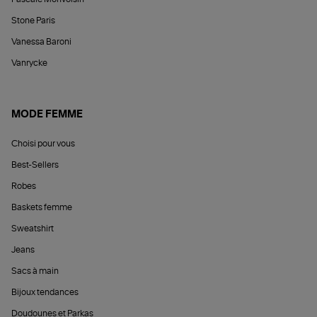
Stone Paris
Vanessa Baroni
Vanrycke
MODE FEMME
Choisi pour vous
Best-Sellers
Robes
Baskets femme
Sweatshirt
Jeans
Sacs à main
Bijoux tendances
Doudounes et Parkas