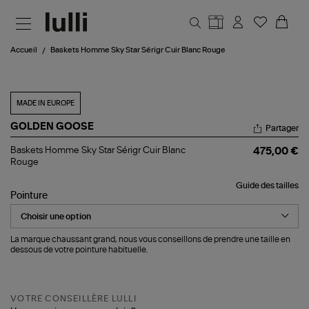
Aller au contenu principal
Accueil
Baskets Homme Sky Star Sérigr Cuir Blanc Rouge
MADE IN EUROPE
GOLDEN GOOSE
Partager
Baskets
Baskets Homme Sky Star Sérigr Cuir Blanc
475,00 €
Homme
Rouge
Sky
Star
Guide des tailles
Sérigr
Pointure
Cuir
Blanc
Rouge
La marque chaussant grand, nous vous conseillons de prendre une taille en
dessous de votre pointure habituelle.
VOTRE CONSEILLÈRE LULLI