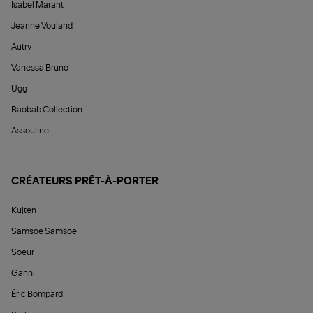
Isabel Marant
Jeanne Vouland
Autry
Vanessa Bruno
Ugg
Baobab Collection
Assouline
CRÉATEURS PRÊT-À-PORTER
Kujten
Samsoe Samsoe
Soeur
Ganni
Éric Bompard