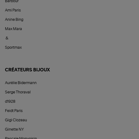
Barbour
Ami Paris
Anine Bing
Max Mara
&
Sportmax
CRÉATEURS BIJOUX
Aurélie Bidermann
Serge Thoraval
d1928
Feidt Paris
Gigi Clozeau
Ginette NY
Pascale Monvoisin