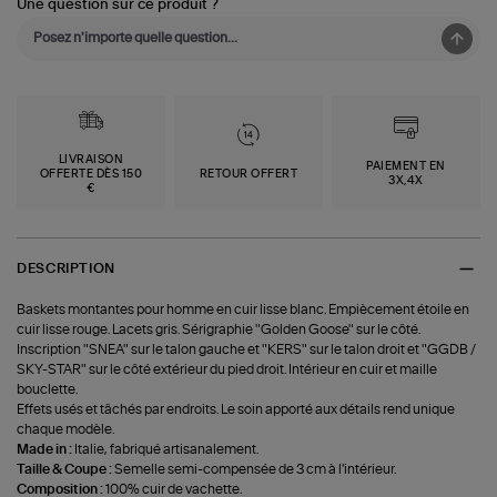
Une question sur ce produit ?
LIVRAISON
PAIEMENT EN
OFFERTE DÈS 150
RETOUR OFFERT
3X,4X
€
DESCRIPTION
Baskets montantes pour homme en cuir lisse blanc. Empiècement étoile en
cuir lisse rouge. Lacets gris. Sérigraphie "Golden Goose" sur le côté.
Inscription "SNEA" sur le talon gauche et "KERS" sur le talon droit et "GGDB /
SKY-STAR" sur le côté extérieur du pied droit. Intérieur en cuir et maille
bouclette.
Effets usés et tâchés par endroits. Le soin apporté aux détails rend unique
chaque modèle.
Made in :
Italie, fabriqué artisanalement.
Taille & Coupe :
Semelle semi-compensée de 3 cm à l'intérieur.
Composition :
100% cuir de vachette.