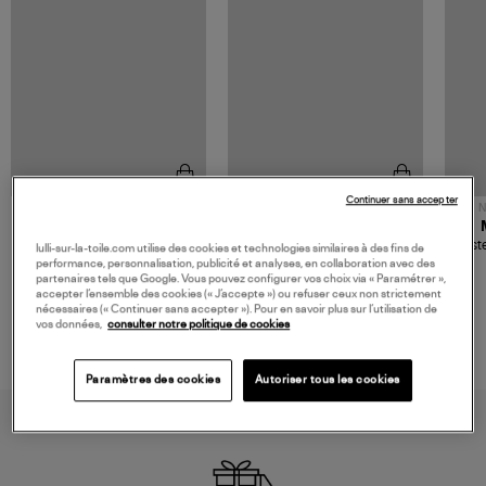
Continuer sans accepter
NOUVELLE COLLECTION
N
JEROME DREYFUSS
TORAL
Sac Bobi S Cuir Lamé
Mocassins Killian Sport
Veste
lulli-sur-la-toile.com utilise des cookies et technologies similaires à des fins de
Champagne
Mousse
480,00 €
189,00 €
performance, personnalisation, publicité et analyses, en collaboration avec des
partenaires tels que Google. Vous pouvez configurer vos choix via « Paramétrer »,
accepter l’ensemble des cookies (« J’accepte ») ou refuser ceux non strictement
nécessaires (« Continuer sans accepter »). Pour en savoir plus sur l’utilisation de
vos données,
consulter notre politique de cookies
Paramètres des cookies
Autoriser tous les cookies