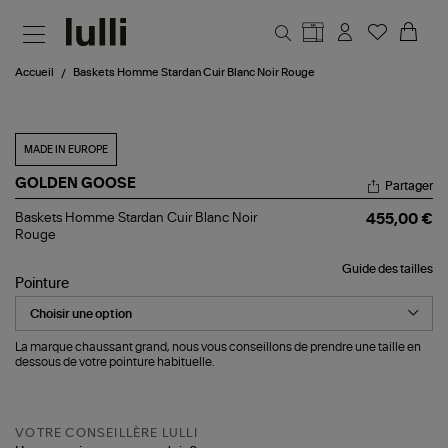
Aller au contenu principal
Accueil
Baskets Homme Stardan Cuir Blanc Noir Rouge
MADE IN EUROPE
GOLDEN GOOSE
Partager
Baskets
Baskets Homme Stardan Cuir Blanc Noir
455,00 €
Homme
Rouge
Stardan
Cuir
Guide des tailles
Blanc
Pointure
Noir
Rouge
La marque chaussant grand, nous vous conseillons de prendre une taille en
dessous de votre pointure habituelle.
VOTRE CONSEILLÈRE LULLI