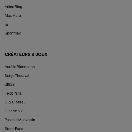
Anine Bing
Max Mara
&
Sportmax
CRÉATEURS BIJOUX
Aurélie Bidermann
Serge Thoraval
d1928
Feidt Paris
Gigi Clozeau
Ginette NY
Pascale Monvoisin
Stone Paris