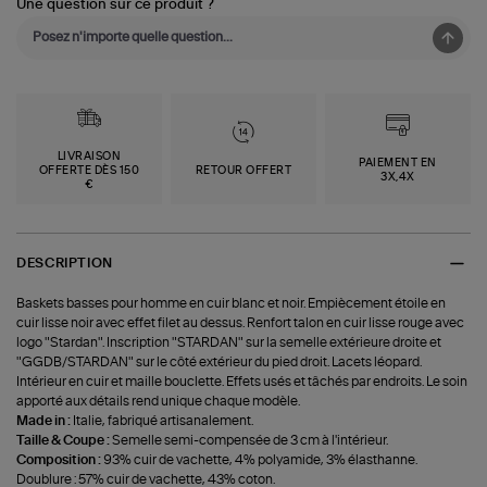
Une question sur ce produit ?
LIVRAISON
PAIEMENT EN
OFFERTE DÈS 150
RETOUR OFFERT
3X,4X
€
DESCRIPTION
Baskets basses pour homme en cuir blanc et noir. Empiècement étoile en
cuir lisse noir avec effet filet au dessus. Renfort talon en cuir lisse rouge avec
logo "Stardan". Inscription "STARDAN" sur la semelle extérieure droite et
"GGDB/STARDAN" sur le côté extérieur du pied droit. Lacets léopard.
Intérieur en cuir et maille bouclette. Effets usés et tâchés par endroits. Le soin
apporté aux détails rend unique chaque modèle.
Made in :
Italie, fabriqué artisanalement.
Taille & Coupe :
Semelle semi-compensée de 3 cm à l'intérieur.
Composition :
93% cuir de vachette, 4% polyamide, 3% élasthanne.
Doublure : 57% cuir de vachette, 43% coton.