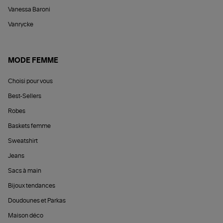
Vanessa Baroni
Vanrycke
MODE FEMME
Choisi pour vous
Best-Sellers
Robes
Baskets femme
Sweatshirt
Jeans
Sacs à main
Bijoux tendances
Doudounes et Parkas
Maison déco