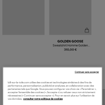
GOLDEN GOOSE
Sweatshirt Homme Golden
Coton Gris Anthracite
310,00 €
Continuer sans accepter
VOS DERNIERS PRODUITS VUS
lulli-sur-la-toile.com utilise des cookies et technologies similaires à des fins de
performance, personnalisation, publicité et analyses, en collaboration avec des
partenaires tels que Google. Vous pouvez configurer vos choix via « Paramétrer »,
accepter l’ensemble des cookies (« J’accepte ») ou refuser ceux non strictement
nécessaires (« Continuer sans accepter »). Pour en savoir plus sur l’utilisation de
vos données,
consulter notre politique de cookies