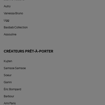
Autry
Vanessa Bruno
Ugg
Baobab Collection
Assouline
CRÉATEURS PRÊT-À-PORTER
Kujten
Samsoe Samsoe
Soeur
Ganni
Éric Bompard
Barbour
Ami Paris