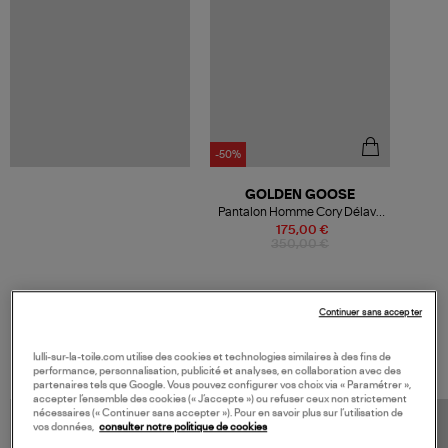
-50%
GOLDEN GOOSE
Pantalon Homme Cory Délavé
Noir
175,00 €
350,00 €
Continuer sans accepter
VOS DERNIERS PRODUITS VUS
lulli-sur-la-toile.com utilise des cookies et technologies similaires à des fins de
performance, personnalisation, publicité et analyses, en collaboration avec des
partenaires tels que Google. Vous pouvez configurer vos choix via « Paramétrer »,
accepter l’ensemble des cookies (« J’accepte ») ou refuser ceux non strictement
nécessaires (« Continuer sans accepter »). Pour en savoir plus sur l’utilisation de
vos données,
consulter notre politique de cookies