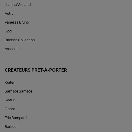
Jeanne Vouland
Autry
Vanessa Bruno
Ugg
Baobab Collection
Assouline
CRÉATEURS PRÊT-À-PORTER
Kujten
Samsoe Samsoe
Soeur
Ganni
Éric Bompard
Barbour