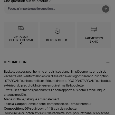
Une question sur ce produit ?
LIVRAISON
PAIEMENT EN
OFFERTE DÈS 150
RETOUR OFFERT
3X,4X
€
DESCRIPTION
Baskets basses pour homme en cuir lisse blanc. Empiècements en cuir de
vachette vert. Renfort talon en cuir lisse vert avec logo "Stardan". Inscription
"STARDAN" sur la semelle extérieure droite et "GGDB/STARDAN" sur le côté
extérieur du pied droit. Intérieur en cuir et maille bouclette.
Effets usés et tâchés par endroits. Le soin apporté aux détails rend unique
chaque modèle.
Made in :
Italie, fabriqué artisanalement.
Taille & Coupe :
Semelle semi-compensée de 3 cm à l'intérieur.
Composition :
56% cuir bovin, 44% cuir de vachette.
Doublure : 42% coton, 25% cuir de vachette, 22% polyuréthane, 6% viscose,