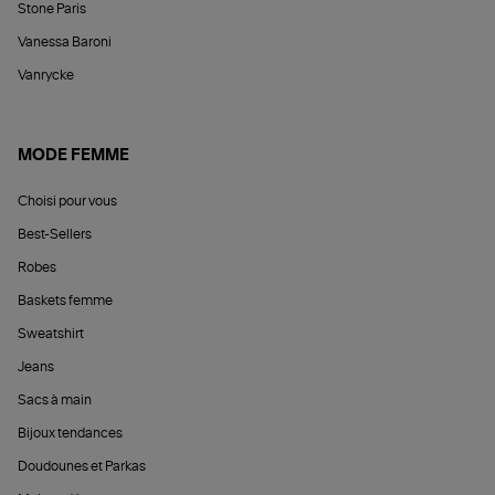
Stone Paris
Vanessa Baroni
Vanrycke
MODE FEMME
Choisi pour vous
Best-Sellers
Robes
Baskets femme
Sweatshirt
Jeans
Sacs à main
Bijoux tendances
Doudounes et Parkas