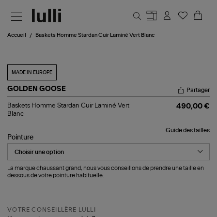
Aller au contenu principal
Accueil
Baskets Homme Stardan Cuir Laminé Vert Blanc
MADE IN EUROPE
GOLDEN GOOSE
Partager
Baskets
Baskets Homme Stardan Cuir Laminé Vert
490,00 €
Homme
Blanc
Stardan
Cuir
Guide des tailles
Laminé
Pointure
Vert
Blanc
La marque chaussant grand, nous vous conseillons de prendre une taille en
dessous de votre pointure habituelle.
VOTRE CONSEILLÈRE LULLI