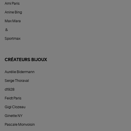
Ami Paris
Anine Bing
Max Mara
&
Sportmax
CRÉATEURS BIJOUX
Aurélie Bidermann
Serge Thoraval
d1928
Feidt Paris
Gigi Clozeau
Ginette NY
Pascale Monvoisin