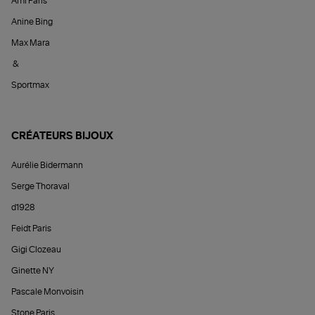
Ami Paris
Anine Bing
Max Mara
&
Sportmax
CRÉATEURS BIJOUX
Aurélie Bidermann
Serge Thoraval
d1928
Feidt Paris
Gigi Clozeau
Ginette NY
Pascale Monvoisin
Stone Paris