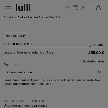
Aller au contenu principal
Accueil
Baskets Homme Stardan Cuir Noir
MADE IN EUROPE
GOLDEN GOOSE
Partager
Baskets
Baskets Homme Stardan Cuir Noir
455,00 €
Homme
Stardan
Guide des tailles
Cuir
Pointure
Noir
La marque chaussant grand, nous vous conseillons de prendre une taille en
dessous de votre pointure habituelle.
VOTRE CONSEILLÈRE LULLI
Une question sur ce produit ?