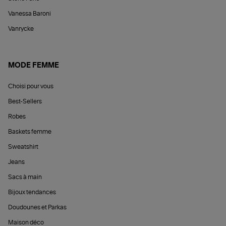
Vanessa Baroni
Vanrycke
MODE FEMME
Choisi pour vous
Best-Sellers
Robes
Baskets femme
Sweatshirt
Jeans
Sacs à main
Bijoux tendances
Doudounes et Parkas
Maison déco