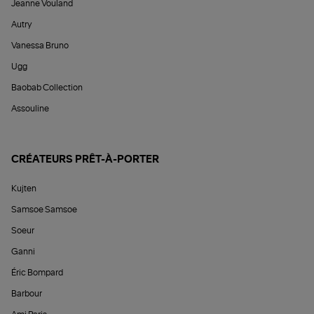
Jeanne Vouland
Autry
Vanessa Bruno
Ugg
Baobab Collection
Assouline
CRÉATEURS PRÊT-À-PORTER
Kujten
Samsoe Samsoe
Soeur
Ganni
Éric Bompard
Barbour