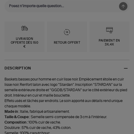
LIVRAISON
PAIEMENT EN
OFFERTE DÈS 150
RETOUR OFFERT
3X,4X
€
DESCRIPTION
Baskets basses pour homme en cuir lisse noir. Empiècement étoile en cuir
lisse noir. Renfort talon avec logo "Stardan". Inscription "STARDAN" sur la
semelle extérieure droite et "GGDB/STARDAN" sur le côté extérieur du pied
droit. Intérieur en cuir et maille bouclette.
Effets usés et tâchés par endroits. Le soin apporté aux détails rend unique
chaque modèle.
Made in :
Italie, fabriqué artisanalement.
Taille & Coupe :
Semelle semi-compensée de 3 cm à l'intérieur.
Composition :
100% cuir de vache.
Doublure : 57% cuir de vache, 43% coton.
Semelle : 100% caoutchouc.