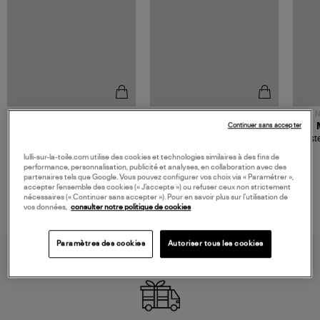
NOUVELLE COLLECTION
N
Continuer sans accepter
JEROME DREYFUSS
TORAL
Sac Bobi S Cuir Lamé
Mocassins Killian Sport
Veste
Champagne
Mousse
480,00 €
189,00 €
lulli-sur-la-toile.com utilise des cookies et technologies similaires à des fins de
performance, personnalisation, publicité et analyses, en collaboration avec des
partenaires tels que Google. Vous pouvez configurer vos choix via « Paramétrer »,
accepter l’ensemble des cookies (« J’accepte ») ou refuser ceux non strictement
nécessaires (« Continuer sans accepter »). Pour en savoir plus sur l’utilisation de
vos données,
consulter notre politique de cookies
Paramètres des cookies
Autoriser tous les cookies