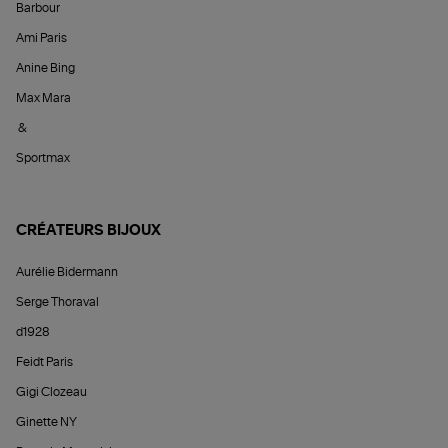
Barbour
Ami Paris
Anine Bing
Max Mara
&
Sportmax
CRÉATEURS BIJOUX
Aurélie Bidermann
Serge Thoraval
d1928
Feidt Paris
Gigi Clozeau
Ginette NY