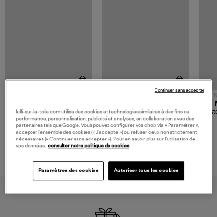
Continuer sans accepter
NOUVELLE COLLECTION
N
JEROME DREYFUSS
TORAL
Sac Bobi S Cuir Lamé
Mocassins Killian Sport
Veste
lulli-sur-la-toile.com utilise des cookies et technologies similaires à des fins de
Champagne
Mousse
performance, personnalisation, publicité et analyses, en collaboration avec des
480,00 €
189,00 €
partenaires tels que Google. Vous pouvez configurer vos choix via « Paramétrer »,
accepter l’ensemble des cookies (« J’accepte ») ou refuser ceux non strictement
nécessaires (« Continuer sans accepter »). Pour en savoir plus sur l’utilisation de
vos données,
consulter notre politique de cookies
Paramètres des cookies
Autoriser tous les cookies