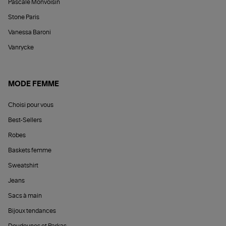
Pascale Monvoisin
Stone Paris
Vanessa Baroni
Vanrycke
MODE FEMME
Choisi pour vous
Best-Sellers
Robes
Baskets femme
Sweatshirt
Jeans
Sacs à main
Bijoux tendances
Doudounes et Parkas