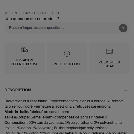
VOTRE CONSEILLÈRE LULLI
Une question sur ce produit ?
LIVRAISON
PAIEMENT EN
OFFERTE DÈS 150
RETOUR OFFERT
3X,4X
€
DESCRIPTION
Baskets en cuir lisse blanc. Empiècement étoile en cuir bordeaux. Renfort
talon en cuir doré. Fermeture à lacets gris. Effets usés par endroits.
Made in :
Italie, fabriqué artisanalement.
Taille & Coupe :
Semelle semi-compensée de 3 cm à l'intérieur.
Composition :
93% cuir de vachette, 2% polyuréthane, 2% polyuréthane
textile, 1% coton, 1% polyester, 1% thermoplastique polyuréthane.
Doublure : 41% coton, 31% cuir de vachette, 18% polyuréthane, 7% polyester,