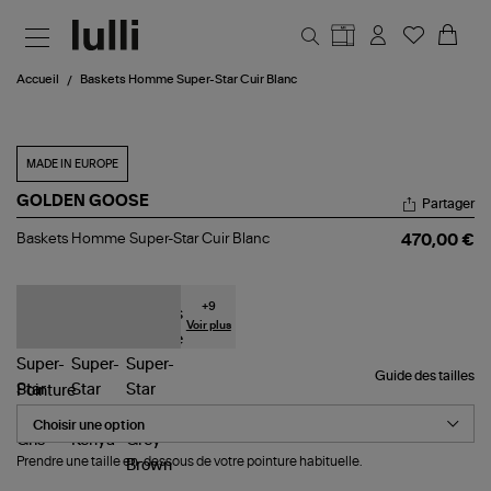
Aller au contenu principal
Accueil
Baskets Homme Super-Star Cuir Blanc
MADE IN EUROPE
GOLDEN GOOSE
Partager
Baskets
Baskets Homme Super-Star Cuir Blanc
470,00 €
Homme
Super-
Star
Cuir
+
9
Blanc
Voir plus
Guide des tailles
Pointure
Prendre une taille en-dessous de votre pointure habituelle.