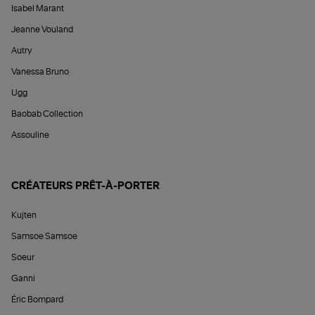
Isabel Marant
Jeanne Vouland
Autry
Vanessa Bruno
Ugg
Baobab Collection
Assouline
CRÉATEURS PRÊT-À-PORTER
Kujten
Samsoe Samsoe
Soeur
Ganni
Éric Bompard