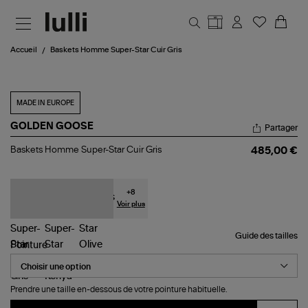
Aller au contenu principal
Accueil
Baskets Homme Super-Star Cuir Gris
MADE IN EUROPE
GOLDEN GOOSE
Partager
Baskets
Baskets Homme Super-Star Cuir Gris
485,00 €
Homme
Super-
Star
Cuir
+
8
Gris
Voir plus
Guide des tailles
Pointure
Prendre une taille en-dessous de votre pointure habituelle.