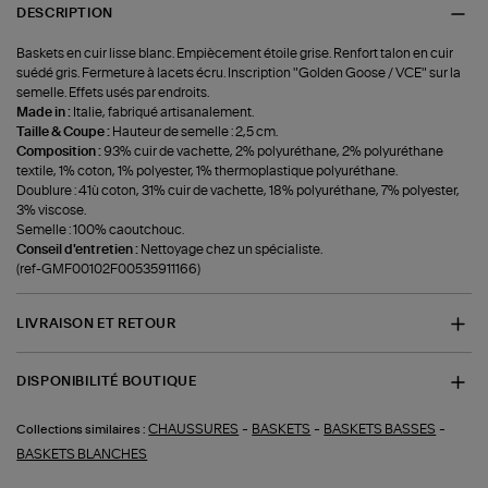
DESCRIPTION
Baskets en cuir lisse blanc. Empiècement étoile grise. Renfort talon en cuir
suédé gris. Fermeture à lacets écru. Inscription "Golden Goose / VCE" sur la
semelle. Effets usés par endroits.
Made in :
Italie, fabriqué artisanalement.
Taille & Coupe :
Hauteur de semelle : 2,5 cm.
Composition :
93% cuir de vachette, 2% polyuréthane, 2% polyuréthane
textile, 1% coton, 1% polyester, 1% thermoplastique polyuréthane.
Doublure : 41ù coton, 31% cuir de vachette, 18% polyuréthane, 7% polyester,
3% viscose.
Semelle : 100% caoutchouc.
Conseil d'entretien :
Nettoyage chez un spécialiste.
(ref-GMF00102F00535911166)
LIVRAISON ET RETOUR
DISPONIBILITÉ BOUTIQUE
-
-
-
CHAUSSURES
BASKETS
BASKETS BASSES
Collections similaires :
BASKETS BLANCHES