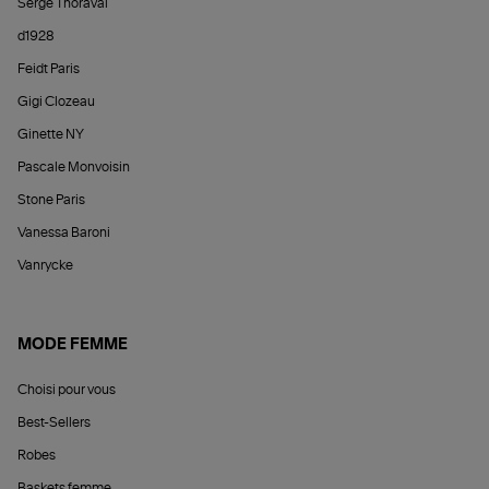
Serge Thoraval
d1928
Feidt Paris
Gigi Clozeau
Ginette NY
Pascale Monvoisin
Stone Paris
Vanessa Baroni
Vanrycke
MODE FEMME
Choisi pour vous
Best-Sellers
Robes
Baskets femme