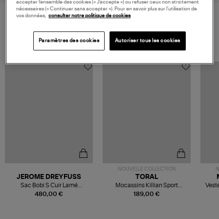
accepter l’ensemble des cookies (« J’accepte ») ou refuser ceux non strictement
nécessaires (« Continuer sans accepter »). Pour en savoir plus sur l’utilisation de
vos données,
consulter notre politique de cookies
VOS DERNIERS PRODUITS VUS
Paramètres des cookies
Autoriser tous les cookies
NOUVELLE COLLECTION
N
JEROME DREYFUSS
TORAL
Sac Bobi S Cuir Lamé
Mocassins Killian Sport
Veste
Champagne
Mousse
480,00 €
189,00 €