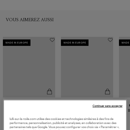
VOUS AIMEREZ AUSSI
MADE IN EUROPE
MADE IN EUROPE
MADE 
GOLDEN GOOSE
GOLDEN GOOSE
Continuer sans accepter
Baskets Ball Star
Baskets Homme Lightstar
B
White/Dove/Bordeaux
Blanc Doré
485,00 €
595,00 €
lulli-sur-la-toile.com utilise des cookies et technologies similaires à des fins de
performance, personnalisation, publicité et analyses, en collaboration avec des
partenaires tels que Google. Vous pouvez configurer vos choix via « Paramétrer »,