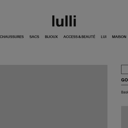
CHAUSSURES
SACS
BIJOUX
ACCESS & BEAUTÉ
LUI
MAISON
GO
Bas
Bask
Ho
Sup
Sta
Gri
Ver