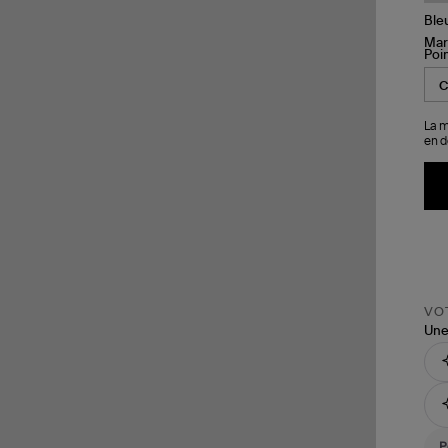
Poi
La m
en d
VOT
Une