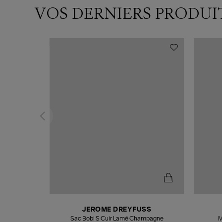
VOS DERNIERS PRODUI
N
JEROME DREYFUSS
te
Sac Bobi S Cuir Lamé Champagne
M