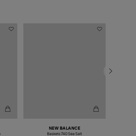
NEW BALANCE
e
Baskets 740 Sea Salt
Veste