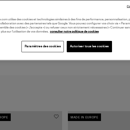
LI
Co
DI
oile.com utilise des cookies et technologies similaires à des fins de performance, personnalisation, p
collaboration avec des partenaires tels que Google. Vous pouvez configurer vos choix via « Param
semble des cookies (« J’accepte ») ou refuser ceux non strictement nécessaires (« Continuer san
 plus sur l’utilisation de vos données,
consulter notre politique de cookies
Coll
BAS
Paramètres des cookies
Autoriser tous les cookies
UROPE
MADE IN EUROPE