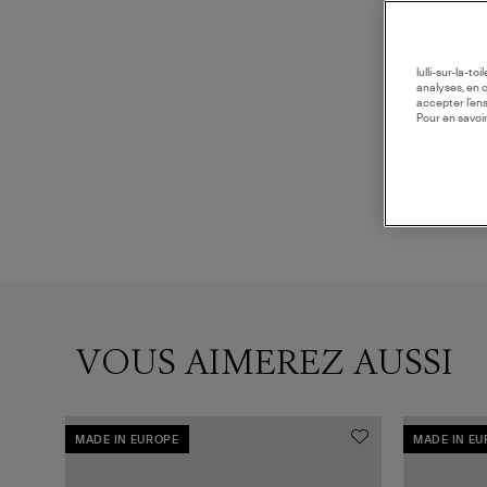
lulli-sur-la-t
analyses, en 
accepter l’en
Pour en savoir
VOUS AIMEREZ AUSSI
MADE IN EUROPE
MADE IN E