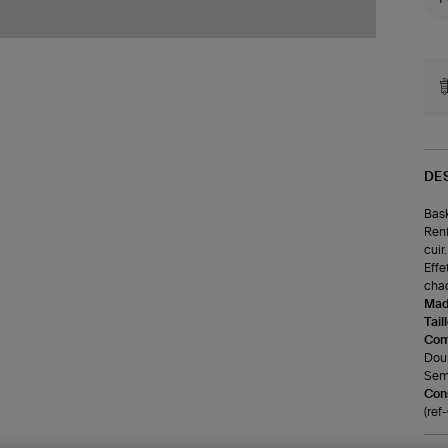
DE
Bask
Renf
cuir
Effe
cha
Made
Tail
Com
Doub
Seme
Cons
(re