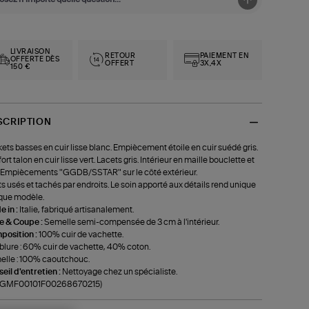
LIVRAISON
RETOUR
PAIEMENT EN
OFFERTE DÈS
OFFERT
3X,4X
150 €
SCRIPTION
ets basses en cuir lisse blanc. Empiècement étoile en cuir suédé gris.
ort talon en cuir lisse vert. Lacets gris. Intérieur en maille bouclette et
. Empiècements "GGDB/SSTAR" sur le côté extérieur.
ts usés et tachés par endroits. Le soin apporté aux détails rend unique
que modèle.
 in :
Italie, fabriqué artisanalement.
le & Coupe :
Semelle semi-compensée de 3 cm à l'intérieur.
position :
100% cuir de vachette.
lure : 60% cuir de vachette, 40% coton.
lle : 100% caoutchouc.
eil d'entretien :
Nettoyage chez un spécialiste.
f-GMF00101F00268670215)