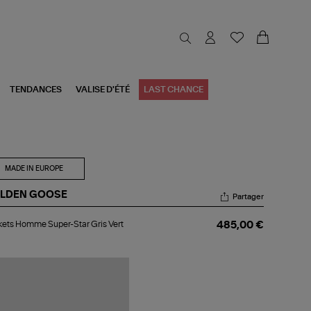
TENDANCES
VALISE D'ÉTÉ
LAST CHANCE
MADE IN EUROPE
LDEN GOOSE
Partager
kets
ets Homme Super-Star Gris Vert
485,00 €
mme
er-
r
s
t