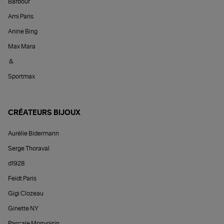
Barbour
Ami Paris
Anine Bing
Max Mara
&
Sportmax
CRÉATEURS BIJOUX
Aurélie Bidermann
Serge Thoraval
d1928
Feidt Paris
Gigi Clozeau
Ginette NY
Pascale Monvoisin