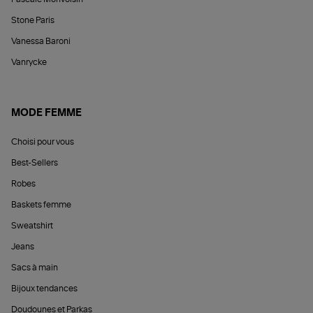
Stone Paris
Vanessa Baroni
Vanrycke
MODE FEMME
Choisi pour vous
Best-Sellers
Robes
Baskets femme
Sweatshirt
Jeans
Sacs à main
Bijoux tendances
Doudounes et Parkas