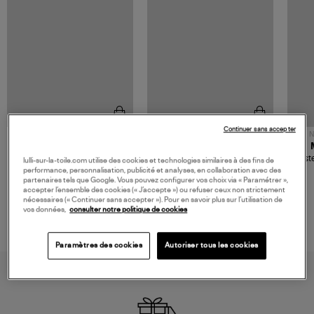
Continuer sans accepter
NOUVELLE COLLECTION
N
JEROME DREYFUSS
TORAL
Sac Bobi S Cuir Lamé
Mocassins Killian Sport
Veste
lulli-sur-la-toile.com utilise des cookies et technologies similaires à des fins de
Champagne
Mousse
480,00 €
189,00 €
performance, personnalisation, publicité et analyses, en collaboration avec des
partenaires tels que Google. Vous pouvez configurer vos choix via « Paramétrer »,
accepter l’ensemble des cookies (« J’accepte ») ou refuser ceux non strictement
nécessaires (« Continuer sans accepter »). Pour en savoir plus sur l’utilisation de
vos données,
consulter notre politique de cookies
Paramètres des cookies
Autoriser tous les cookies