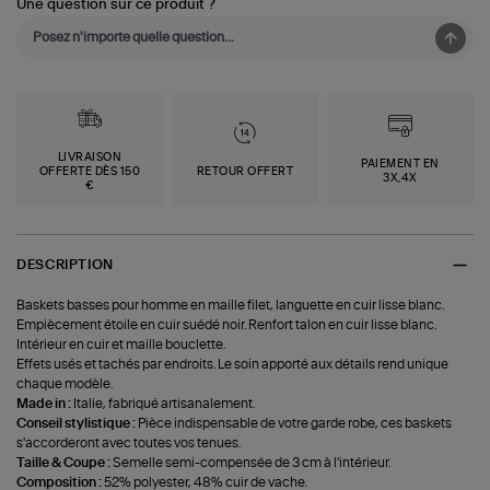
Une question sur ce produit ?
LIVRAISON
PAIEMENT EN
OFFERTE DÈS 150
RETOUR OFFERT
3X,4X
€
DESCRIPTION
Baskets basses pour homme en maille filet, languette en cuir lisse blanc.
Empiècement étoile en cuir suédé noir. Renfort talon en cuir lisse blanc.
Intérieur en cuir et maille bouclette.
Effets usés et tachés par endroits. Le soin apporté aux détails rend unique
chaque modèle.
Made in :
Italie, fabriqué artisanalement.
Conseil stylistique :
Pièce indispensable de votre garde robe, ces baskets
s'accorderont avec toutes vos tenues.
Taille & Coupe :
Semelle semi-compensée de 3 cm à l'intérieur.
Composition :
52% polyester, 48% cuir de vache.