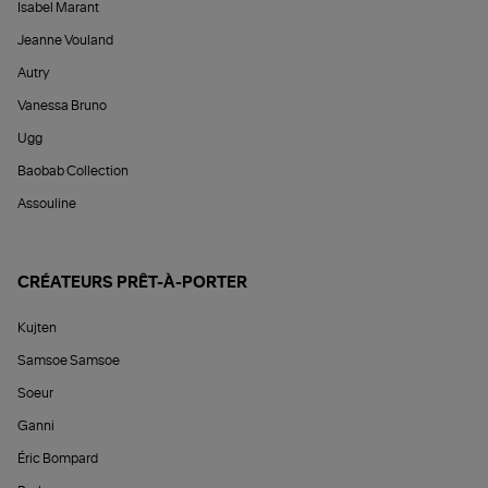
Isabel Marant
Jeanne Vouland
Autry
Vanessa Bruno
Ugg
Baobab Collection
Assouline
CRÉATEURS PRÊT-À-PORTER
Kujten
Samsoe Samsoe
Soeur
Ganni
Éric Bompard