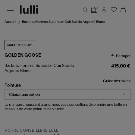
Aller au contenu principal
Accueil
Baskets Homme Superstar Cuir Suédé Argenté Blanc
MADE IN EUROPE
GOLDEN GOOSE
Partager
Baskets
Baskets Homme Superstar Cuir Suédé
415,00 €
Homme
Argenté Blanc
Superstar
Cuir
Guide des tailles
Suédé
Pointure
Argenté
Blanc
La marque chaussant grand, nous vous conseillons de prendre une taille en
dessous de votre pointure habituelle.
VOTRE CONSEILLÈRE LULLI