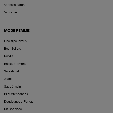
Vanessa Baroni
Vanrycke
MODE FEMME
Choisi pour vous
Best-Sellers
Robes
Baskets femme
Sweatshirt
Jeans
Sacs à main
Bijoux tendances
Doudounes et Parkas
Maison déco