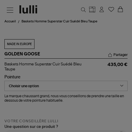
Aller au contenu principal
Accueil
Baskets Homme Superstar Cuir Suédé Bleu Taupe
MADE IN EUROPE
GOLDEN GOOSE
Partager
Baskets
Baskets Homme Superstar Cuir Suédé Bleu
435,00 €
Homme
Taupe
Superstar
Pointure
Cuir
Suédé
Bleu
Taupe
La marque chaussant grand, nous vous conseillons de prendre une taille en
dessous de votre pointure habituelle.
VOTRE CONSEILLÈRE LULLI
Une question sur ce produit ?