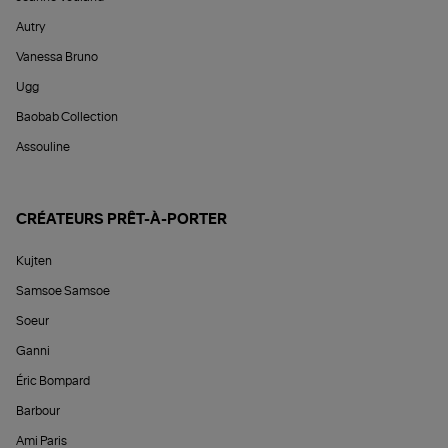
Autry
Vanessa Bruno
Ugg
Baobab Collection
Assouline
CRÉATEURS PRÊT-À-PORTER
Kujten
Samsoe Samsoe
Soeur
Ganni
Éric Bompard
Barbour
Ami Paris