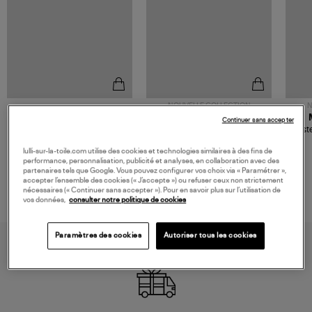
NOUVELLE COLLECTION
N
JEROME DREYFUSS
TORAL
Continuer sans accepter
Sac Bobi S Cuir Lamé
Mocassins Killian Sport
Veste
Champagne
Mousse
480,00 €
189,00 €
lulli-sur-la-toile.com utilise des cookies et technologies similaires à des fins de
performance, personnalisation, publicité et analyses, en collaboration avec des
partenaires tels que Google. Vous pouvez configurer vos choix via « Paramétrer »,
accepter l’ensemble des cookies (« J’accepte ») ou refuser ceux non strictement
nécessaires (« Continuer sans accepter »). Pour en savoir plus sur l’utilisation de
vos données,
consulter notre politique de cookies
Paramètres des cookies
Autoriser tous les cookies