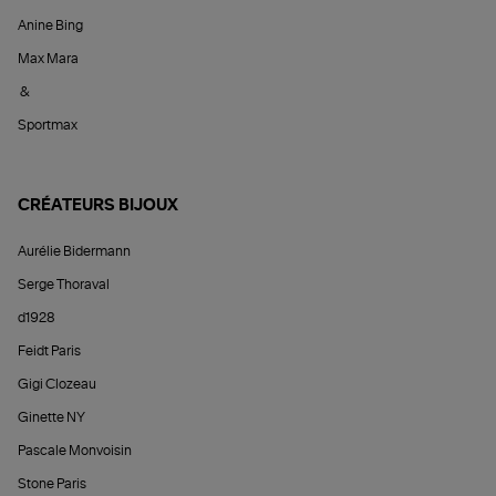
Anine Bing
Max Mara
&
Sportmax
CRÉATEURS BIJOUX
Aurélie Bidermann
Serge Thoraval
d1928
Feidt Paris
Gigi Clozeau
Ginette NY
Pascale Monvoisin
Stone Paris