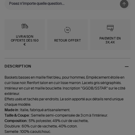
LIVRAISON
PAIEMENT EN
OFFERTE DÈS 150
RETOUR OFFERT
3X,4X
€
DESCRIPTION
Baskets basses en maille filet bleu, pour hommes. Empiècement étoile en
cuir lisse noir. Renfort talon en cuir lisse marron. Lacets gris sérigraphiés.
Intérieur en cuir et maille bouclette. Inscription "GGDB/SSTAR" sur le côté
extérieur.
Effets usés et tachés par endroits. Le soin apporté aux détails rend unique
chaque modèle.
Made in :
Italie, fabriqué artisanalement.
Taille & Coupe :
Semelle semi-compensée de 3 cm à l'intérieur.
Composition :
51% polyester, 49% cuir de vachette,
Doublure : 60% cuir de vachette, 40% coton.
Semelle : 100% caoutchouc.