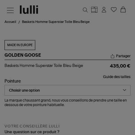
Aller au contenu principal
Accueil
Baskets Homme Superstar Toile Bleu Beige
MADE IN EUROPE
GOLDEN GOOSE
Partager
Baskets
Baskets Homme Superstar Toile Bleu Beige
435,00 €
Homme
Superstar
Guide des tailles
Toile
Pointure
Bleu
Beige
La marque chaussant grand, nous vous conseillons de prendre une taille en
dessous de votre pointure habituelle.
VOTRE CONSEILLÈRE LULLI
Une question sur ce produit ?