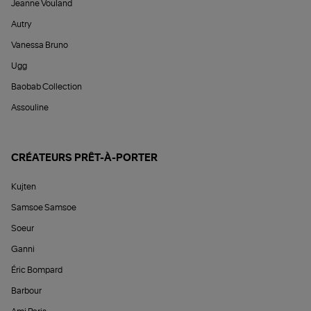
Jeanne Vouland
Autry
Vanessa Bruno
Ugg
Baobab Collection
Assouline
CRÉATEURS PRÊT-À-PORTER
Kujten
Samsoe Samsoe
Soeur
Ganni
Éric Bompard
Barbour