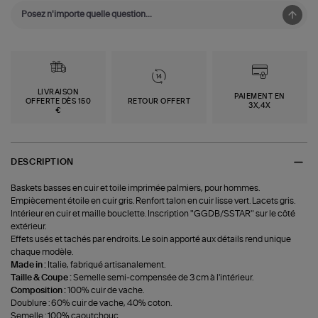
LIVRAISON
PAIEMENT EN
OFFERTE DÈS 150
RETOUR OFFERT
3X,4X
€
DESCRIPTION
Baskets basses en cuir et toile imprimée palmiers, pour hommes.
Empiècement étoile en cuir gris. Renfort talon en cuir lisse vert. Lacets gris.
Intérieur en cuir et maille bouclette. Inscription "GGDB/SSTAR" sur le côté
extérieur.
Effets usés et tachés par endroits. Le soin apporté aux détails rend unique
chaque modèle.
Made in :
Italie, fabriqué artisanalement.
Taille & Coupe :
Semelle semi-compensée de 3 cm à l'intérieur.
Composition :
100% cuir de vache.
Doublure : 60% cuir de vache, 40% coton.
Semelle : 100% caoutchouc.