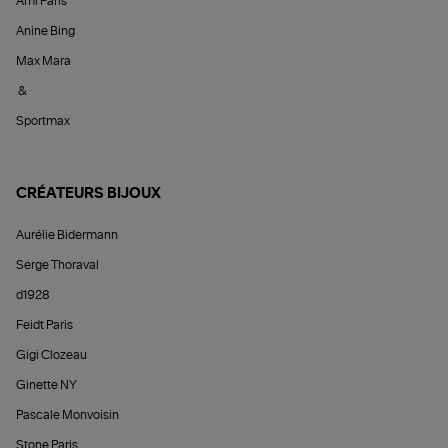
Ami Paris
Anine Bing
Max Mara
&
Sportmax
CRÉATEURS BIJOUX
Aurélie Bidermann
Serge Thoraval
d1928
Feidt Paris
Gigi Clozeau
Ginette NY
Pascale Monvoisin
Stone Paris