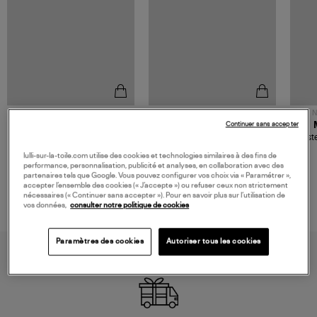
NOUVELLE COLLECTION
N
Continuer sans accepter
JEROME DREYFUSS
TORAL
Sac Bobi S Cuir Lamé
Mocassins Killian Sport
Veste
Champagne
Mousse
480,00 €
189,00 €
lulli-sur-la-toile.com utilise des cookies et technologies similaires à des fins de
performance, personnalisation, publicité et analyses, en collaboration avec des
partenaires tels que Google. Vous pouvez configurer vos choix via « Paramétrer »,
accepter l’ensemble des cookies (« J’accepte ») ou refuser ceux non strictement
nécessaires (« Continuer sans accepter »). Pour en savoir plus sur l’utilisation de
vos données,
consulter notre politique de cookies
Paramètres des cookies
Autoriser tous les cookies