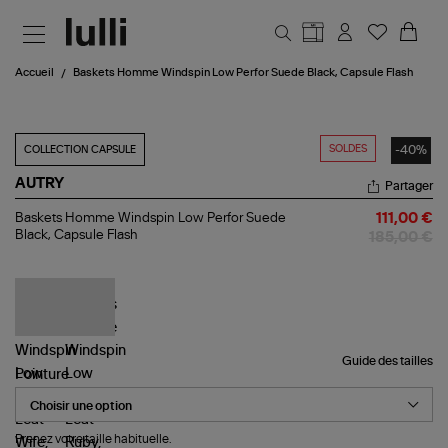
Aller au contenu principal
Accueil
Baskets Homme Windspin Low Perfor Suede Black, Capsule Flash
SOLDES
-40%
COLLECTION CAPSULE
AUTRY
Partager
Baskets
Baskets Homme Windspin Low Perfor Suede
111,00 €
Homme
Black, Capsule Flash
185,00 €
Windspin
Low
Perfor
Suede
Black,
Capsule
Flash
Guide des tailles
Pointure
Prenez votre taille habituelle.