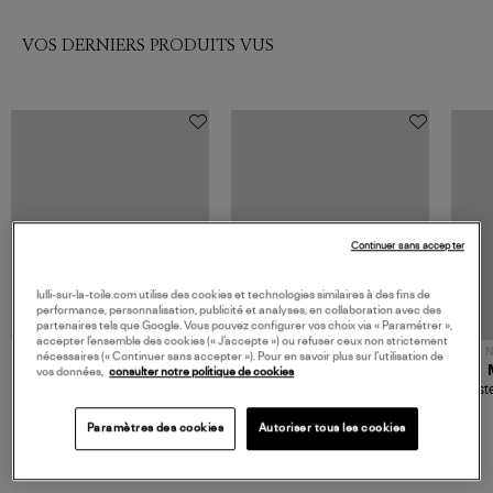
VOS DERNIERS PRODUITS VUS
Continuer sans accepter
lulli-sur-la-toile.com utilise des cookies et technologies similaires à des fins de
performance, personnalisation, publicité et analyses, en collaboration avec des
partenaires tels que Google. Vous pouvez configurer vos choix via « Paramétrer »,
accepter l’ensemble des cookies (« J’accepte ») ou refuser ceux non strictement
NOUVELLE COLLECTION
N
nécessaires (« Continuer sans accepter »). Pour en savoir plus sur l’utilisation de
JEROME DREYFUSS
TORAL
vos données,
consulter notre politique de cookies
Sac Bobi S Cuir Lamé
Mocassins Killian Sport
Veste
Champagne
Mousse
480,00 €
189,00 €
Paramètres des cookies
Autoriser tous les cookies