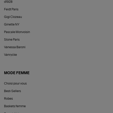
d1928
Feidt Paris
Gigi Clozeau
Ginette NY
Pascale Monvoisin
Stone Paris
Vanessa Baroni
Vanrycke
MODE FEMME
Choisi pour vous
Best-Sellers
Robes
Baskets femme