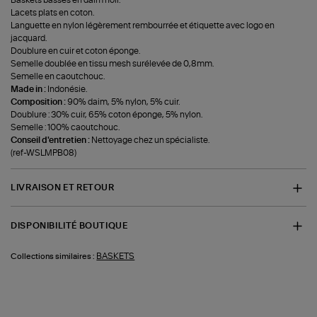
Lacets plats en coton.
Languette en nylon légèrement rembourrée et étiquette avec logo en
jacquard.
Doublure en cuir et coton éponge.
Semelle doublée en tissu mesh surélevée de 0,8mm.
Semelle en caoutchouc.
Made in :
Indonésie.
Composition :
90% daim, 5% nylon, 5% cuir.
Doublure : 30% cuir, 65% coton éponge, 5% nylon.
Semelle : 100% caoutchouc.
Conseil d'entretien :
Nettoyage chez un spécialiste.
(ref-WSLMPB08)
LIVRAISON ET RETOUR
DISPONIBILITÉ BOUTIQUE
BASKETS
Collections similaires :