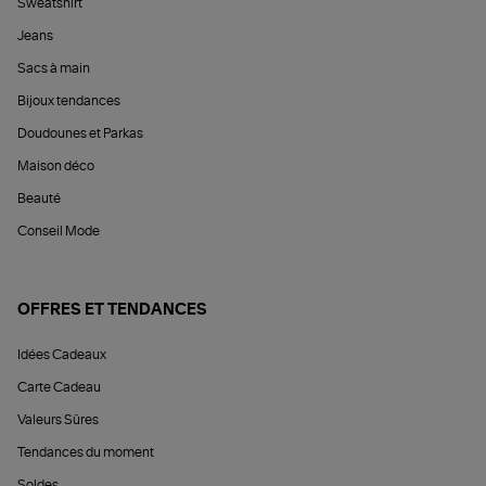
Sweatshirt
Jeans
Sacs à main
Bijoux tendances
Doudounes et Parkas
Maison déco
Beauté
Conseil Mode
OFFRES ET TENDANCES
Idées Cadeaux
Carte Cadeau
Valeurs Sûres
Tendances du moment
Soldes