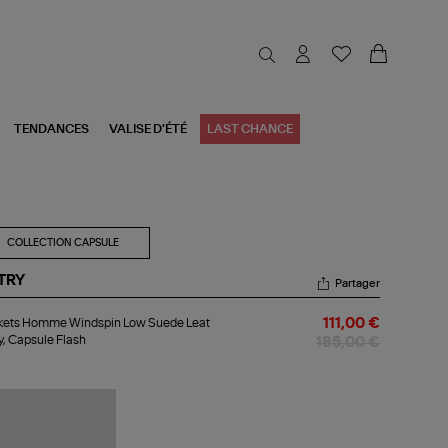
TENDANCES
VALISE D'ÉTÉ
LAST CHANCE
COLLECTION CAPSULE
TRY
Partager
kets
kets Homme Windspin Low Suede Leat
111,00 €
mme
, Capsule Flash
ndspin
185,00 €
w
ede
t
y,
psule
sh