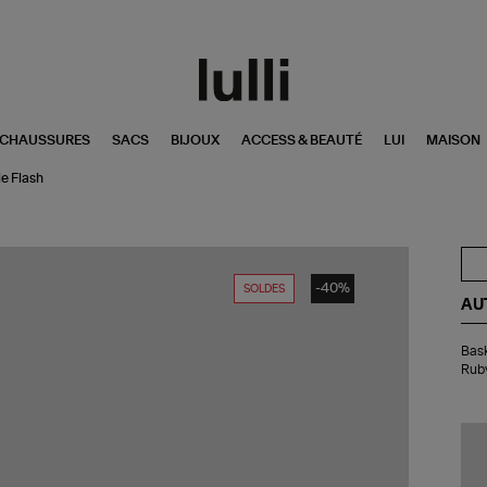
CHAUSSURES
SACS
BIJOUX
ACCESS & BEAUTÉ
LUI
MAISON
e Flash
-40%
SOLDES
AU
Bas
Bas
Ho
Ruby
Wi
Lo
Su
Lea
Rub
Ca
Fla