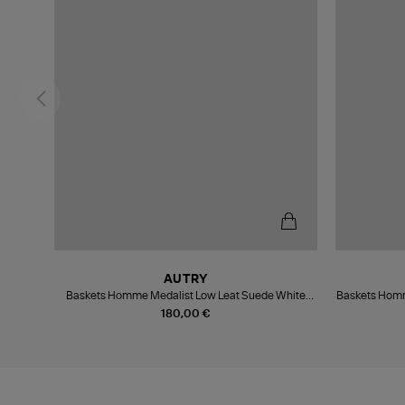
AUTRY
y
Baskets Homme Medalist Low Leat Suede White
Baskets Homm
Pumpkin
180,00 €