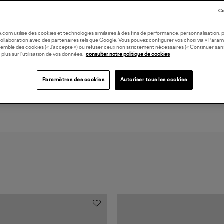
Co
LI
oile.com utilise des cookies et technologies similaires à des fins de performance, personnalisation, p
collaboration avec des partenaires tels que Google. Vous pouvez configurer vos choix via « Param
DI
semble des cookies (« J’accepte ») ou refuser ceux non strictement nécessaires (« Continuer san
 plus sur l’utilisation de vos données,
consulter notre politique de cookies
Coll
Paramètres des cookies
Autoriser tous les cookies