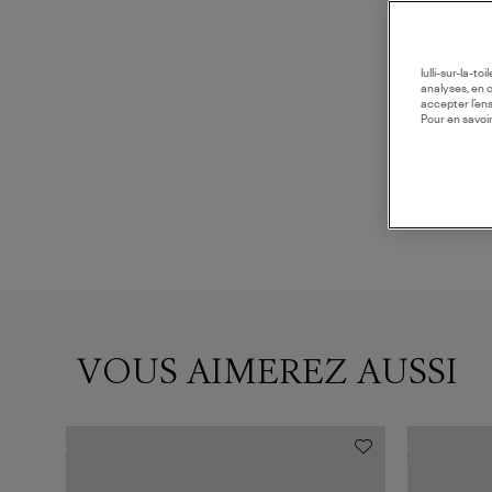
lulli-sur-la-t
analyses, en 
accepter l’en
Pour en savoir
VOUS AIMEREZ AUSSI