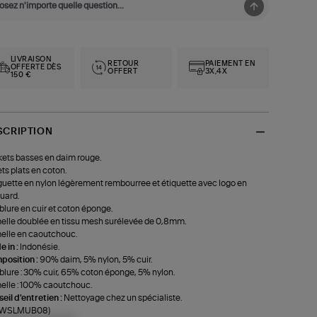
LIVRAISON
RETOUR
PAIEMENT EN
OFFERTE DÈS
OFFERT
3X,4X
150 €
SCRIPTION
ets basses en daim rouge.
ts plats en coton.
uette en nylon légèrement rembourree et étiquette avec logo en
uard.
lure en cuir et coton éponge.
lle doublée en tissu mesh surélevée de 0,8mm.
lle en caoutchouc.
 in :
Indonésie.
position :
90% daim, 5% nylon, 5% cuir.
lure : 30% cuir, 65% coton éponge, 5% nylon.
lle : 100% caoutchouc.
eil d'entretien :
Nettoyage chez un spécialiste.
f-WSLMUB08)