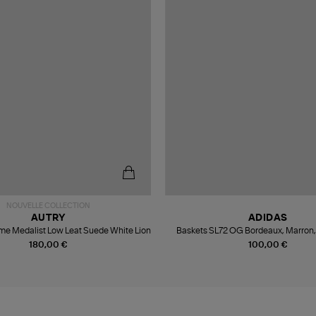
NOUVELLE COLLECTION
AUTRY
ADIDAS
e Medalist Low Leat Suede White Lion
Baskets SL72 OG Bordeaux, Marron,
180,00 €
100,00 €