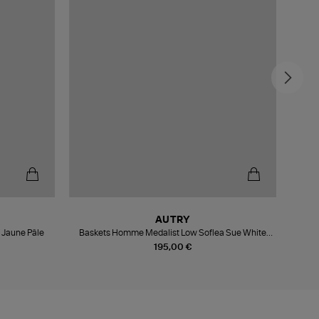
AUTRY
 Jaune Pâle
Baskets Homme Medalist Low Soflea Sue White
Bask
Cemento
195,00 €