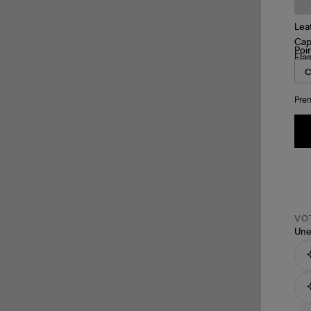
Poi
Pren
VOT
Une