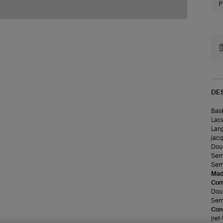
DE
Bask
Lace
Lang
jacq
Doub
Seme
Seme
Made
Com
Doub
Seme
Cons
(re