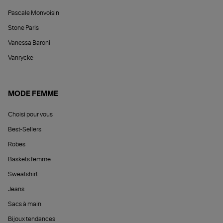
Pascale Monvoisin
Stone Paris
Vanessa Baroni
Vanrycke
MODE FEMME
Choisi pour vous
Best-Sellers
Robes
Baskets femme
Sweatshirt
Jeans
Sacs à main
Bijoux tendances