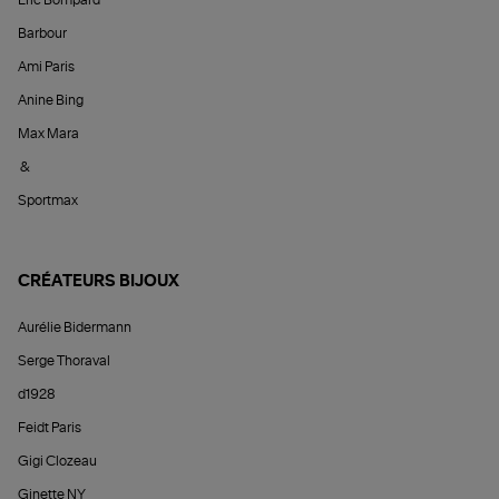
Barbour
Ami Paris
Anine Bing
Max Mara
&
Sportmax
CRÉATEURS BIJOUX
Aurélie Bidermann
Serge Thoraval
d1928
Feidt Paris
Gigi Clozeau
Ginette NY