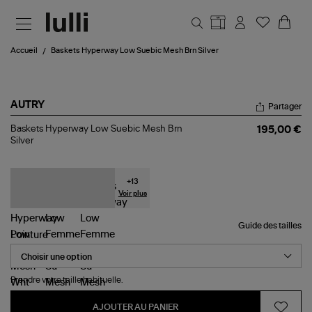
Aller au contenu principal
Accueil
Baskets Hyperway Low Suebic Mesh Brn Silver
AUTRY
Partager
Baskets
Baskets Hyperway Low Suebic Mesh Brn
195,00 €
Hyperway
Silver
Low
Suebic
Mesh
Brn
+
13
Silver
Voir plus
Guide des tailles
Pointure
Prendre votre taille habituelle.
AJOUTER AU PANIER