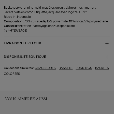
Baskets style running multi-matières en cuir, daim et mesh marron.
Lacets plats en coton. Etiquette jacquard avec logo "AUTRY".
Made in :
Indonesie.
Composition :
70% cuir suédé, 15% polyamide, 10% nylon, 5% polyuréthane.
Conseil d'entretien :
Nettoyage chez un spécialiste.
(ref-HYLWSA03)
LIVRAISON ET RETOUR
DISPONIBILITÉ BOUTIQUE
-
-
-
CHAUSSURES
BASKETS
RUNNINGS
BASKETS
Collections similaires :
COLOREES
VOUS AIMEREZ AUSSI