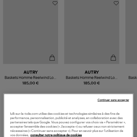
AUTRY
AUTRY
Baskets Homme Reelwind Low
Baskets Homme Reelwind Low
Bask
Nylon Crack Wh Wht Pep
Suede Net Coco Rut
185,00 €
185,00 €
Continuer sans accepter
lulli-sur-la-toile.com utilise des cookies et technologies similaires à des fins de
VOS DERNIERS PRODUITS VUS
performance, personnalisation, publicité et analyses, en collaboration avec des
partenaires tels que Google. Vous pouvez configurer vos choix via « Paramétrer »,
accepter l’ensemble des cookies (« J’accepte ») ou refuser ceux non strictement
nécessaires (« Continuer sans accepter »). Pour en savoir plus sur l’utilisation de
vos données,
consulter notre politique de cookies