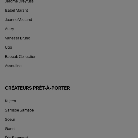
Jérôme Dreyfuss
Isabel Marant
Jeanne Vouland
Autry
Vanessa Bruno
Ugg
Baobab Collection
Assouline
CRÉATEURS PRÊT-À-PORTER
Kujten
Samsoe Samsoe
Soeur
Ganni
Éric Bompard