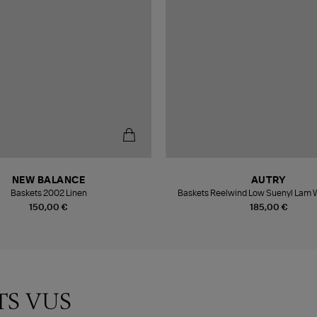
NEW BALANCE
AUTRY
Baskets 2002 Linen
Baskets Reelwind Low Suenyl Lam W
150,00 €
185,00 €
TS VUS