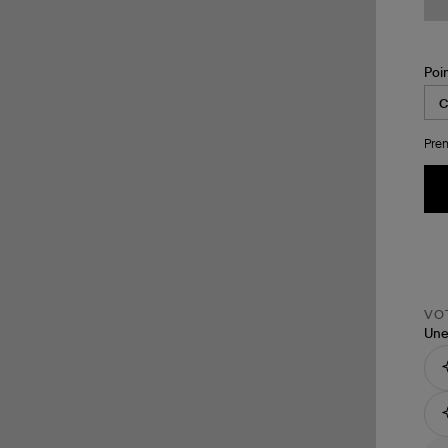
Poi
Pren
VOT
Une