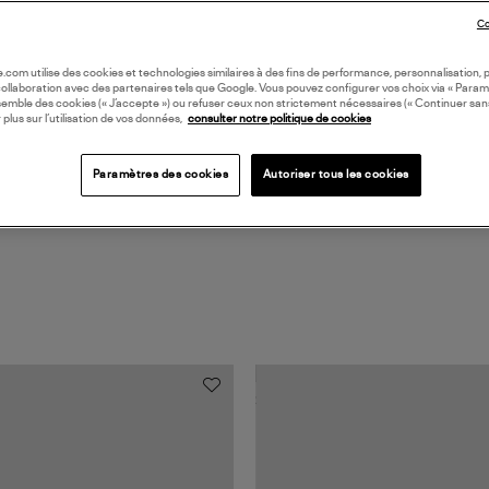
Co
DI
oile.com utilise des cookies et technologies similaires à des fins de performance, personnalisation, p
collaboration avec des partenaires tels que Google. Vous pouvez configurer vos choix via « Param
Coll
semble des cookies (« J’accepte ») ou refuser ceux non strictement nécessaires (« Continuer san
 plus sur l’utilisation de vos données,
consulter notre politique de cookies
Paramètres des cookies
Autoriser tous les cookies