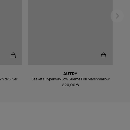
-5
AUTRY
hite Silver
Baskets Hyperway Low Sueme Pon Marshmallow
Leo
220,00 €