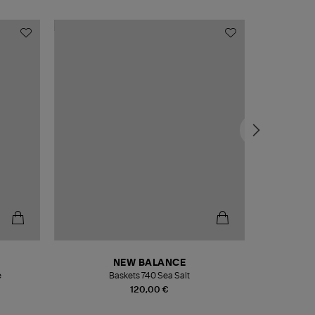
NEW BALANCE
e
Baskets 740 Sea Salt
Veste
120,00 €