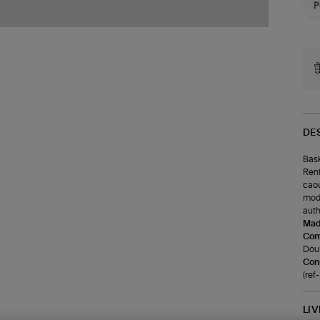
DE
Bask
Renf
caou
modè
auth
Made
Com
Doub
Cons
(ref
LI