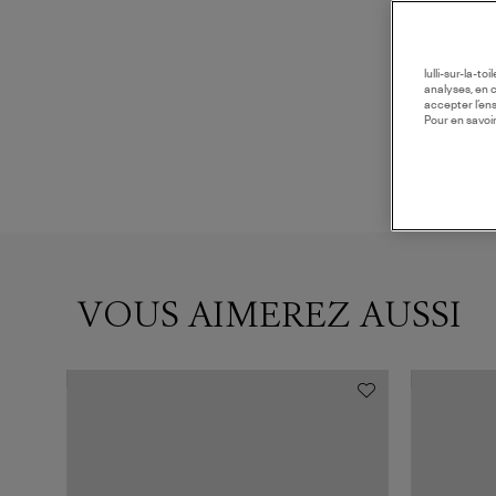
lulli-sur-la-t
analyses, en 
accepter l’en
Pour en savoir
VOUS AIMEREZ AUSSI