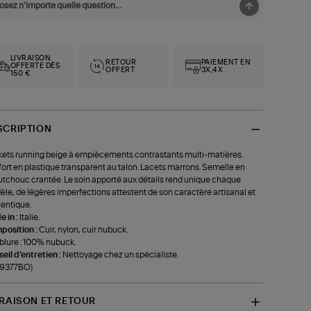
LIVRAISON
RETOUR
PAIEMENT EN
OFFERTE DÈS
OFFERT
3X,4X
150 €
SCRIPTION
ets running beige à empiècements contrastants multi-matières.
ort en plastique transparent au talon. Lacets marrons. Semelle en
tchouc crantée. Le soin apporté aux détails rend unique chaque
le, de légères imperfections attestent de son caractère artisanal et
entique.
 in :
Italie.
position :
Cuir, nylon, cuir nubuck.
lure : 100% nubuck.
eil d'entretien :
Nettoyage chez un spécialiste.
-9377BO)
VRAISON ET RETOUR