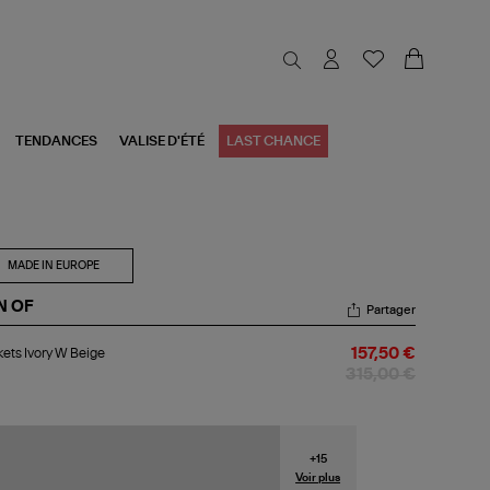
TENDANCES
VALISE D'ÉTÉ
LAST CHANCE
MADE IN EUROPE
N OF
Partager
kets
ets Ivory W Beige
157,50 €
ry
315,00 €
ige
+
15
Voir plus