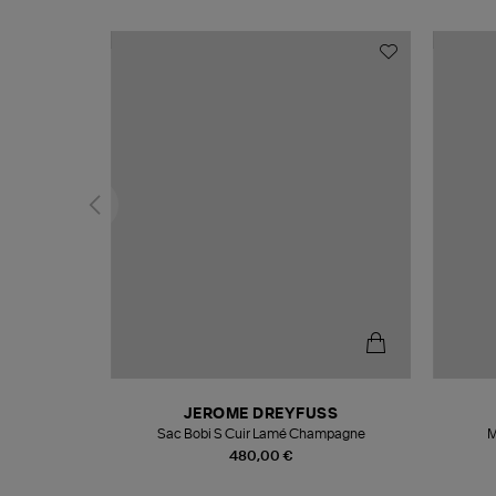
N
JEROME DREYFUSS
te
Sac Bobi S Cuir Lamé Champagne
M
480,00 €