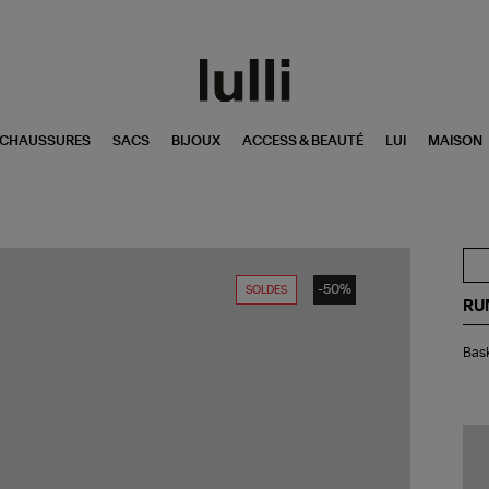
CHAUSSURES
SACS
BIJOUX
ACCESS & BEAUTÉ
LUI
MAISON
-50%
SOLDES
RU
Bas
Bask
Ivo
W
Be