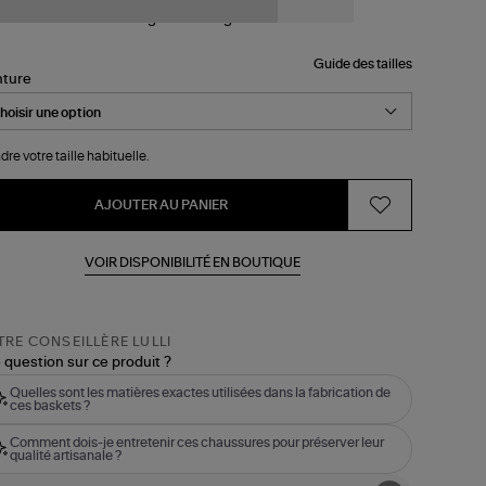
Guide des tailles
nture
dre votre taille habituelle.
AJOUTER AU PANIER
VOIR DISPONIBILITÉ EN BOUTIQUE
RE CONSEILLÈRE LULLI
 question sur ce produit ?
Quelles sont les matières exactes utilisées dans la fabrication de
ces baskets ?
Comment dois-je entretenir ces chaussures pour préserver leur
qualité artisanale ?