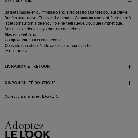
DESCRIPTION
Baskets basses en cuir froissé blanc, avec ses trois bandes couleur cuivre.
Renfort talon cuivre. Effet vieilli volontaire. Chaussant standard. Fermeture à
lacets ton sur ton. Tige en cuir pleine fleur suédé. Doublure synthétique.
Semelle extérieure en gomme de caoutchouc.
Made in :
Vietnam.
Composition :
Cuir et caoutchouc.
Conseil d'entretien :
Nettoyage chez un spécialiste.
(ref-JQ9025)
LIVRAISON ET RETOUR
DISPONIBILITÉ BOUTIQUE
BASKETS
Collections similaires :
Adoptez
LE LOOK