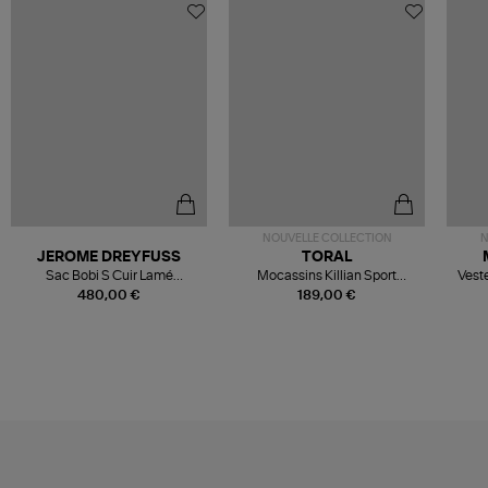
NOUVELLE COLLECTION
N
JEROME DREYFUSS
TORAL
Sac Bobi S Cuir Lamé
Mocassins Killian Sport
Veste
Champagne
Mousse
480,00 €
189,00 €