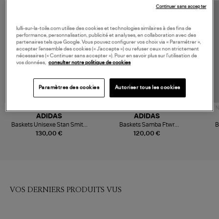
Continuer sans accepter
lulli-sur-la-toile.com utilise des cookies et technologies similaires à des fins de
performance, personnalisation, publicité et analyses, en collaboration avec des
partenaires tels que Google. Vous pouvez configurer vos choix via « Paramétrer »,
accepter l’ensemble des cookies (« J’accepte ») ou refuser ceux non strictement
nécessaires (« Continuer sans accepter »). Pour en savoir plus sur l’utilisation de
vos données,
consulter notre politique de cookies
Paramètres des cookies
Autoriser tous les cookies
N
ADIDAS
ADIDAS
Baskets Unisexe Stan Smith
Baskets Samba Ftwr
B
Lux Clowhi Cwhite Green
White/Earth Strata/Gum5
Wh
130,00 €
120,00 €
VOS DERNIERS PRODUITS VUS