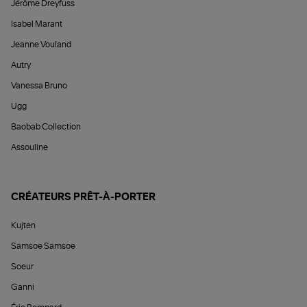
Jérôme Dreyfuss
Isabel Marant
Jeanne Vouland
Autry
Vanessa Bruno
Ugg
Baobab Collection
Assouline
CRÉATEURS PRÊT-À-PORTER
Kujten
Samsoe Samsoe
Soeur
Ganni