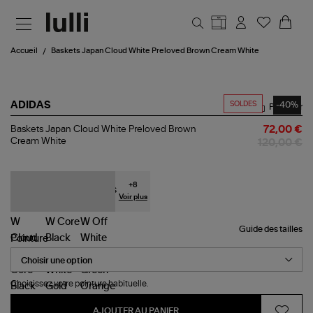
Aller au contenu principal
Accueil
Baskets Japan Cloud White Preloved Brown Cream White
SOLDES
-40%
ADIDAS
Partager
Baskets
Baskets Japan Cloud White Preloved Brown
72,00 €
Japan
Cream White
120,00 €
Cloud
White
Preloved
Brown
+
8
Cream
Voir plus
White
Guide des tailles
Pointure
Choisissez votre pointure habituelle.
AJOUTER AU PANIER