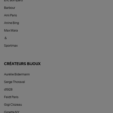
Éric Bompard
Barbour
Ami Paris
Anine Bing
Max Mara
&
Sportmax
CRÉATEURS BIJOUX
Aurélie Bidermann
Serge Thoraval
d1928
Feidt Paris
Gigi Clozeau
Ginette NY