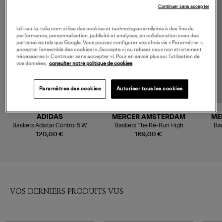
Continuer sans accepter
lulli-sur-la-toile.com utilise des cookies et technologies similaires à des fins de
performance, personnalisation, publicité et analyses, en collaboration avec des
partenaires tels que Google. Vous pouvez configurer vos choix via « Paramétrer »,
accepter l’ensemble des cookies (« J’accepte ») ou refuser ceux non strictement
nécessaires (« Continuer sans accepter »). Pour en savoir plus sur l’utilisation de
vos données,
consulter notre politique de cookies
Paramètres des cookies
Autoriser tous les cookies
ADIDAS
MERCER AMSTERDAM
ME
Baskets Adistar Control 5 W
Baskets The Re-Run High
Ba
Preloved Blue/Dark
Frequency Antracite
120,00 €
169,00 €
Brown/Grey Five
VOS DERNIERS PRODUITS VUS