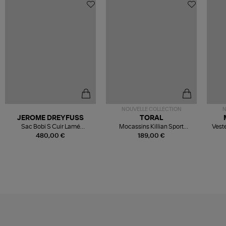
NOUVELLE COLLECTION
N
JEROME DREYFUSS
TORAL
Sac Bobi S Cuir Lamé
Mocassins Killian Sport
Veste
Champagne
Mousse
480,00 €
189,00 €