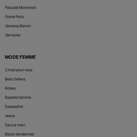
Pascale Monvoisin
Stone Paris
Vanessa Baroni
Vanrycke
MODE FEMME
Choisi pour vous
Best-Sellers
Robes
Baskets femme
Sweatshirt
Jeans
Sacs à main
Bijoux tendances