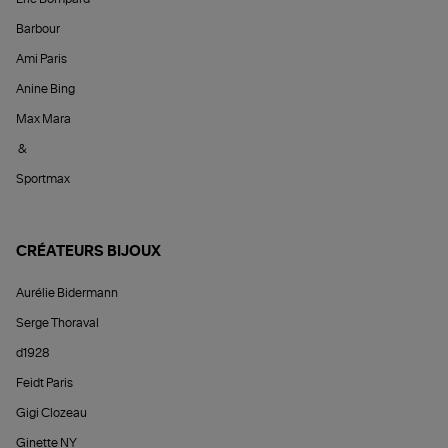
Barbour
Ami Paris
Anine Bing
Max Mara
&
Sportmax
CRÉATEURS BIJOUX
Aurélie Bidermann
Serge Thoraval
d1928
Feidt Paris
Gigi Clozeau
Ginette NY