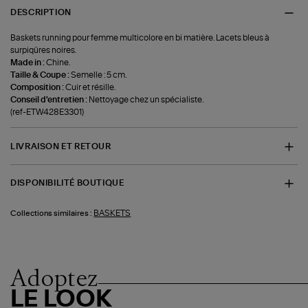
DESCRIPTION
Baskets running pour femme multicolore en bi matière. Lacets bleus à
surpiqûres noires.
Made in :
Chine.
Taille & Coupe :
Semelle : 5 cm.
Composition :
Cuir et résille.
Conseil d'entretien :
Nettoyage chez un spécialiste.
(ref-ETW428E3301)
LIVRAISON ET RETOUR
DISPONIBILITÉ BOUTIQUE
BASKETS
Collections similaires :
Adoptez
LE LOOK