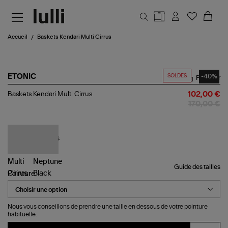
Aller au contenu principal
Accueil
Baskets Kendari Multi Cirrus
SOLDES
-40%
ETONIC
Partager
Baskets
Baskets Kendari Multi Cirrus
102,00 €
Kendari
170,00 €
Multi
Cirrus
Guide des tailles
Pointure
Nous vous conseillons de prendre une taille en dessous de votre pointure
habituelle.