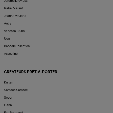
Jérôme Dreyfuss
Isabel Marant
Jeanne Vouland
Autry
Vanessa Bruno
Ugg
Baobab Collection
Assouline
CRÉATEURS PRÊT-À-PORTER
Kujten
Samsoe Samsoe
Soeur
Ganni
Éric Bompard