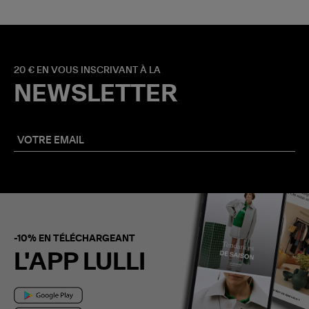
20 € EN VOUS INSCRIVANT À LA
NEWSLETTER
-10% EN TÉLÉCHARGEANT
L'APP LULLI