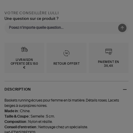
VOTRE CONSEILLÈRE LULLI
Une question sur ce produit ?
LIVRAISON
PAIEMENT EN
OFFERTE DÈS 150
RETOUR OFFERT
3X,4X
€
DESCRIPTION
Baskets running écrues pour femme en bi matière. Détails roses. Lacets
beiges à surpiqûres noires.
Made in :
Chine.
Taille & Coupe :
Semelle : 5 cm.
Composition :
Nylon et résille.
Conseil d'entretien :
Nettoyage chez un spécialiste.
(ref-ETW528E1301)