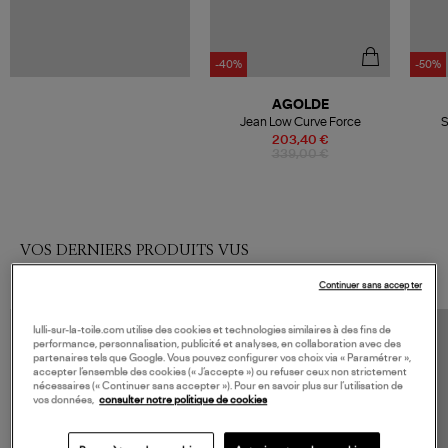
-40%
-50%
AGOLDE
Jean Low Curve Force
S
Overs
203,40 €
339,00 €
VOS DERNIERS PRODUITS VUS
Continuer sans accepter
lulli-sur-la-toile.com utilise des cookies et technologies similaires à des fins de
performance, personnalisation, publicité et analyses, en collaboration avec des
partenaires tels que Google. Vous pouvez configurer vos choix via « Paramétrer »,
accepter l’ensemble des cookies (« J’accepte ») ou refuser ceux non strictement
nécessaires (« Continuer sans accepter »). Pour en savoir plus sur l’utilisation de
vos données,
consulter notre politique de cookies