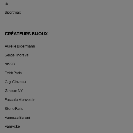
&
Sportmax
CRÉATEURS BIJOUX
Aurélie Bidermann
Serge Thoraval
d1928
Feidt Paris
Gigi Clozeau
Ginette NY
Pascale Monvoisin
Stone Paris
Vanessa Baroni
Vanrycke