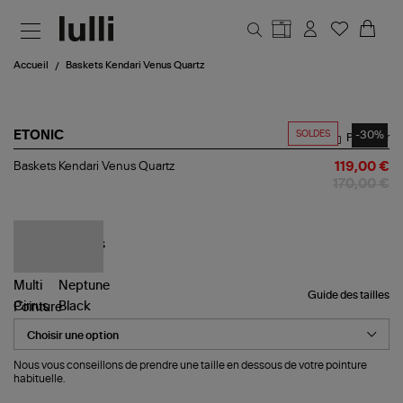
Aller au contenu principal
Accueil
Baskets Kendari Venus Quartz
SOLDES
-30%
ETONIC
Partager
Baskets
Baskets Kendari Venus Quartz
119,00 €
Kendari
170,00 €
Venus
Quartz
Guide des tailles
Pointure
Nous vous conseillons de prendre une taille en dessous de votre pointure
habituelle.