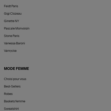
Feidt Paris
Gigi Clozeau
Ginette NY
Pascale Monvoisin
Stone Paris
Vanessa Baroni
Vanrycke
MODE FEMME
Choisi pour vous
Best-Sellers
Robes
Baskets femme
Sweatshirt