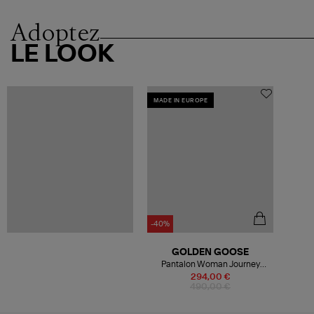
Adoptez
LE LOOK
MADE IN EUROPE
-40%
GOLDEN GOOSE
Pantalon Woman Journey
Papyrus
294,00 €
490,00 €