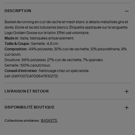
DESCRIPTION
Basket de running en cuir de vache et mesh blanc à détails métallisés gris et
dorés. Etoile et lacets tubulaires blancs. Étiquette appliquée sur la languette.
Logo Golden Goose sur le talon. Effet usé volontaire.
Made in :
Italie, fabriquées artisanalement.
Taille & Coupe :
Semelle : 4,5 cm
Composition :
49% polyester, 30% cuir de vachette, 12% polyuréthane, 9%
cuir bovin.
Doublure : 66% polyester, 27% cuir de vachette, 7% spandex.
Semelle : 100% caoutchouc.
Conseil d'entretien :
Nettoyage chez un spécialiste.
(ref-GWF00724F00647610272)
LIVRAISON ET RETOUR
DISPONIBILITÉ BOUTIQUE
BASKETS
Collections similaires :