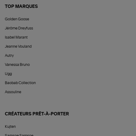
TOP MARQUES
Golden Goose
Jérôme Dreyfuss
Isabel Marant
Jeanne Vouland
Autry
Vanessa Bruno
Ugg
Baobab Collection
Assouline
CRÉATEURS PRÊT-À-PORTER
Kujten
Samsoe Samsoe