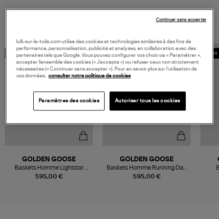
VOUS AIMEREZ AUSSI
Continuer sans accepter
lulli-sur-la-toile.com utilise des cookies et technologies similaires à des fins de
performance, personnalisation, publicité et analyses, en collaboration avec des
MADE IN EUROPE
MADE IN EUROPE
MADE 
partenaires tels que Google. Vous pouvez configurer vos choix via « Paramétrer »,
accepter l’ensemble des cookies (« J’accepte ») ou refuser ceux non strictement
nécessaires (« Continuer sans accepter »). Pour en savoir plus sur l’utilisation de
vos données,
consulter notre politique de cookies
Paramètres des cookies
Autoriser tous les cookies
GOLDEN GOOSE
GOLDEN GOOSE
Baskets Homme Lightstar
Baskets Homme Running Dad
B
Blanc Doré
White/Silver
595,00 €
595,00 €