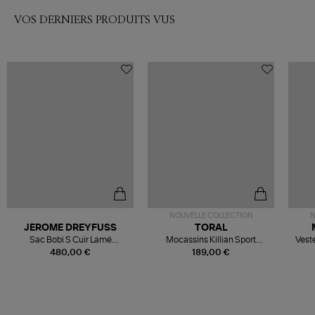
VOS DERNIERS PRODUITS VUS
NOUVELLE COLLECTION
N
JEROME DREYFUSS
TORAL
Sac Bobi S Cuir Lamé
Mocassins Killian Sport
Veste
Champagne
Mousse
480,00 €
189,00 €