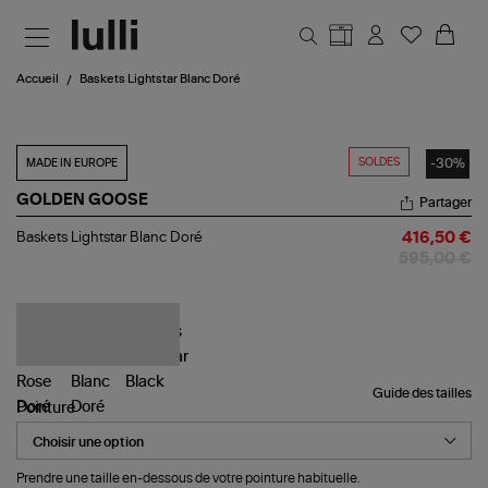
Aller au contenu principal
Accueil
Baskets Lightstar Blanc Doré
SOLDES
-30%
MADE IN EUROPE
GOLDEN GOOSE
Partager
Baskets
Baskets Lightstar Blanc Doré
416,50 €
Lightstar
595,00 €
Blanc
Doré
Guide des tailles
Pointure
Prendre une taille en-dessous de votre pointure habituelle.