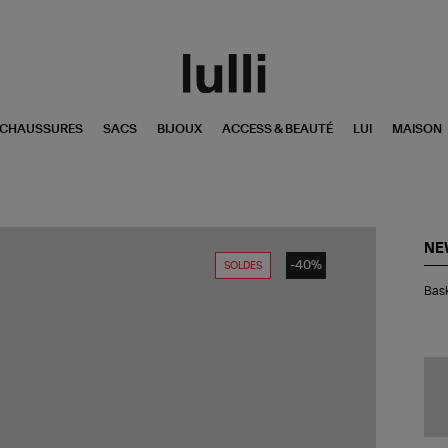
CHAUSSURES
SACS
BIJOUX
ACCESS & BEAUTÉ
LUI
MAISON
NE
-40%
SOLDES
Bas
Bas
MA
in
UK
15
Ro