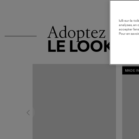
lulli-sur-la-t
Adoptez
analyses, en 
accepter l’en
Pour en savoir
LE LOOK
MADE I