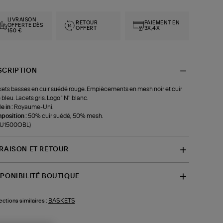
LIVRAISON
RETOUR
PAIEMENT EN
OFFERTE DÈS
OFFERT
3X,4X
150 €
SCRIPTION
ets basses en cuir suédé rouge. Empiècements en mesh noir et cuir
e bleu. Lacets gris. Logo "N" blanc.
 in :
Royaume-Uni.
position :
50% cuir suédé, 50% mesh.
f-U1500OBL)
VRAISON ET RETOUR
SPONIBILITÉ BOUTIQUE
BASKETS
ections similaires :