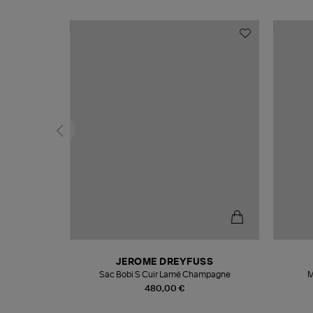
N
JEROME DREYFUSS
te
Sac Bobi S Cuir Lamé Champagne
M
480,00 €