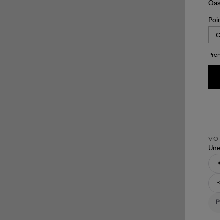
Poi
Pren
VOT
Une