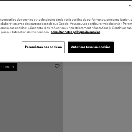
Co
oile.com utilise des cookies et technologies similaires à des fins de performance, personnalisation, p
collaboration avec des partenaires tels que Google. Vous pouvez configurer vos choix via « Param
semble des cookies (« J’accepte ») ou refuser ceux non strictement nécessaires (« Continuer san
 plus sur l’utilisation de vos données,
consulter notre politique de cookies
Paramètres des cookies
Autoriser tous les cookies
N EUROPE