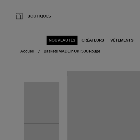
Aller au contenu principal
BOUTIQUES
NOUVEAUTÉS
CRÉATEURS
VÊTEMENTS
Accueil
Baskets MADE in UK 1500 Rouge