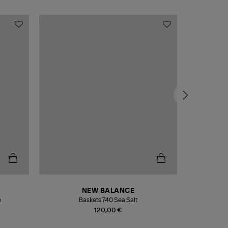
NEW BALANCE
e
Baskets 740 Sea Salt
Veste
120,00 €