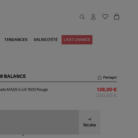
TENDANCES
VALISE D'ÉTÉ
LAST CHANCE
W BALANCE
Partager
kets
kets MADE in UK 1500 Rouge
138,00 €
DE
230,00 €
00
uge
+
1
Voir plus