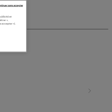
ntinuer sans accepter
ublicité et
étrer »,
s accepter »).