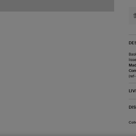
DE
Bask
liss
Made
Com
(re
LI
DI
Coll