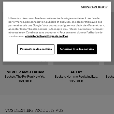
Continuer sans accepter
lulli-sur-la-toile.com utilise des cookies et technologies similaires à des fins de
performance, personnalisation, publicité et analyses, en collaboration avec des
partenaires tels que Google. Vous pouvez configurer vos choix via « Paramétrer »,
accepter l’ensemble des cookies (« J’accepte ») ou refuser ceux non strictement
nécessaires (« Continuer sans accepter »). Pour en savoir plus sur l’utilisation de
vos données,
consulter notre politique de cookies
Paramètres des cookies
Autoriser tous les cookies
MERCER AMSTERDAM
AUTRY
Baskets The Re-Run New York
Baskets Homme Reelwind Low
Baske
Olive
Suede Net Hunt Pelic
S
169,00 €
185,00 €
VOS DERNIERS PRODUITS VUS