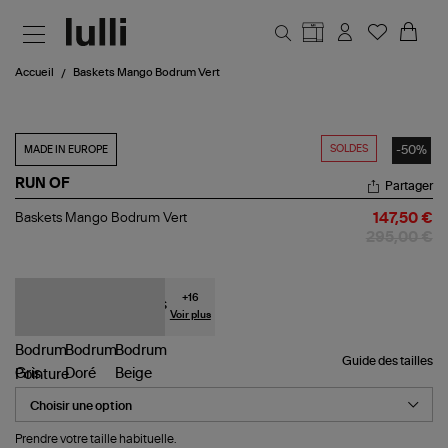
Aller au contenu principal
Accueil
Baskets Mango Bodrum Vert
SOLDES
-50%
MADE IN EUROPE
RUN OF
Partager
Baskets
Baskets Mango Bodrum Vert
147,50 €
Mango
295,00 €
Bodrum
Vert
+
16
Voir plus
Guide des tailles
Pointure
Prendre votre taille habituelle.