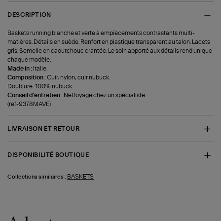
DESCRIPTION
Baskets running blanche et verte à empiècements contrastants multi-
matières. Détails en suède. Renfort en plastique transparent au talon. Lacets
gris. Semelle en caoutchouc crantée. Le soin apporté aux détails rend unique
chaque modèle.
Made in :
Italie.
Composition :
Cuir, nylon, cuir nubuck.
Doublure : 100% nubuck.
Conseil d'entretien :
Nettoyage chez un spécialiste.
(ref-9378MAVE)
LIVRAISON ET RETOUR
DISPONIBILITÉ BOUTIQUE
BASKETS
Collections similaires :