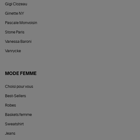
Gigi Clozeau
Ginette NY
Pascale Monvoisin
Stone Paris
Vanessa Baroni
Vanrycke
MODE FEMME
Choisi pour vous
Best-Sellers
Robes
Baskets femme
Sweatshirt
Jeans