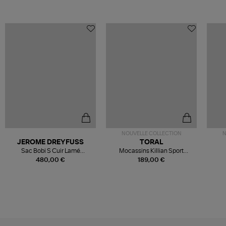
NOUVELLE COLLECTION
N
JEROME DREYFUSS
TORAL
Sac Bobi S Cuir Lamé
Mocassins Killian Sport
Champagne
Mousse
480,00 €
189,00 €