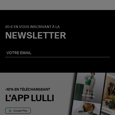
20 € EN VOUS INSCRIVANT À LA
NEWSLETTER
-10% EN TÉLÉCHARGEANT
L'APP LULLI