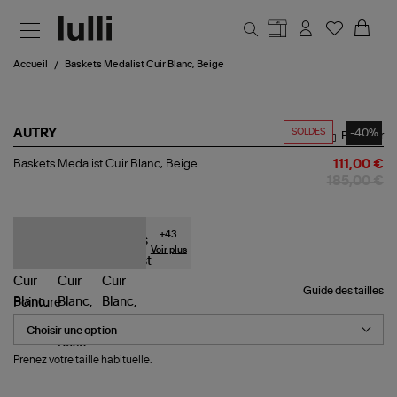
Aller au contenu principal
Accueil
Baskets Medalist Cuir Blanc, Beige
SOLDES
-40%
AUTRY
Partager
Baskets
Baskets Medalist Cuir Blanc, Beige
111,00 €
Medalist
185,00 €
Cuir
Blanc,
Beige
+
43
Voir plus
Guide des tailles
Pointure
Prenez votre taille habituelle.