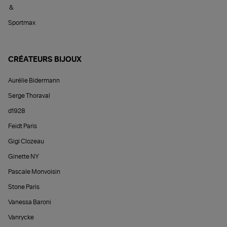
&
Sportmax
CRÉATEURS BIJOUX
Aurélie Bidermann
Serge Thoraval
d1928
Feidt Paris
Gigi Clozeau
Ginette NY
Pascale Monvoisin
Stone Paris
Vanessa Baroni
Vanrycke