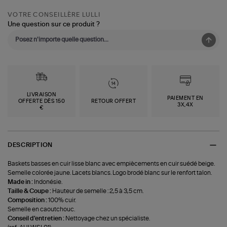
VOTRE CONSEILLÈRE LULLI
Une question sur ce produit ?
LIVRAISON
PAIEMENT EN
OFFERTE DÈS 150
RETOUR OFFERT
3X,4X
€
DESCRIPTION
Baskets basses en cuir lisse blanc avec empiècements en cuir suédé beige.
Semelle colorée jaune. Lacets blancs. Logo brodé blanc sur le renfort talon.
Made in :
Indonésie.
Taille & Coupe :
Hauteur de semelle : 2,5 à 3,5 cm.
Composition :
100% cuir.
Semelle en caoutchouc.
Conseil d'entretien :
Nettoyage chez un spécialiste.