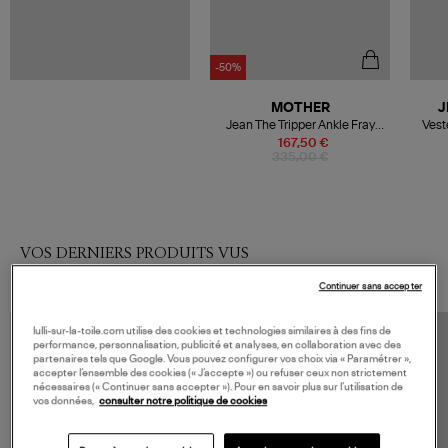
-50%
MOTHER
J
Jean The Tripper Ankle Fray
Vest
Coton Island Time
167,50 €
335,00 €
VOS DERNIERS PRODUITS VUS
Continuer sans accepter
lulli-sur-la-toile.com utilise des cookies et technologies similaires à des fins de
performance, personnalisation, publicité et analyses, en collaboration avec des
partenaires tels que Google. Vous pouvez configurer vos choix via « Paramétrer »,
accepter l’ensemble des cookies (« J’accepte ») ou refuser ceux non strictement
nécessaires (« Continuer sans accepter »). Pour en savoir plus sur l’utilisation de
vos données,
consulter notre politique de cookies