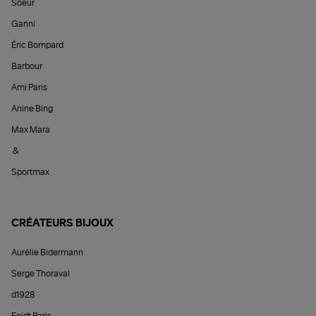
Soeur
Ganni
Éric Bompard
Barbour
Ami Paris
Anine Bing
Max Mara
&
Sportmax
CRÉATEURS BIJOUX
Aurélie Bidermann
Serge Thoraval
d1928
Feidt Paris