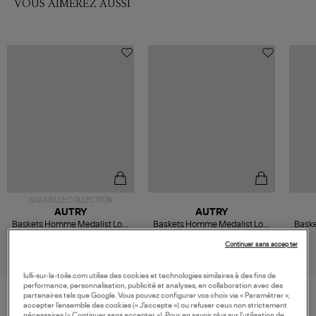
VOUS AIMEREZ AUSSI
NOUVELLE COLLECTION
AUTRY
AUTRY
Baskets Homme Medalist Low
Baskets Homme Medalist Low
Bask
Leat Suede White Lion
Leat Suede White Pumpkin
Leat
180,00 €
180,00 €
Continuer sans accepter
lulli-sur-la-toile.com utilise des cookies et technologies similaires à des fins de
performance, personnalisation, publicité et analyses, en collaboration avec des
partenaires tels que Google. Vous pouvez configurer vos choix via « Paramétrer »,
accepter l’ensemble des cookies (« J’accepte ») ou refuser ceux non strictement
nécessaires (« Continuer sans accepter »). Pour en savoir plus sur l’utilisation de