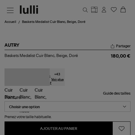
Aller au contenu principal
Accueil
Baskets Medalist Cuir Blanc, Beige, Doré
AUTRY
Partager
Baskets
Baskets Medalist Cuir Blanc, Beige, Doré
180,00 €
Medalist
Cuir
Blanc,
Beige,
+
43
Doré
Voir plus
Guide des tailles
Pointure
Prenez votre taille habituelle.
AJOUTER AU PANIER