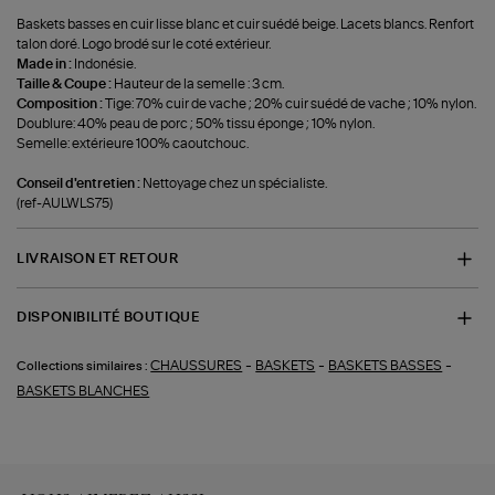
Baskets basses en cuir lisse blanc et cuir suédé beige. Lacets blancs. Renfort
talon doré. Logo brodé sur le coté extérieur.
Made in :
Indonésie.
Taille & Coupe :
Hauteur de la semelle : 3 cm.
Composition :
Tige: 70% cuir de vache ; 20% cuir suédé de vache ; 10% nylon.
Doublure: 40% peau de porc ; 50% tissu éponge ; 10% nylon.
Semelle: extérieure 100% caoutchouc.
Conseil d'entretien :
Nettoyage chez un spécialiste.
(ref-AULWLS75)
LIVRAISON ET RETOUR
DISPONIBILITÉ BOUTIQUE
-
-
-
CHAUSSURES
BASKETS
BASKETS BASSES
Collections similaires :
BASKETS BLANCHES