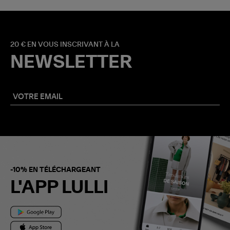
20 € EN VOUS INSCRIVANT À LA
NEWSLETTER
-10% EN TÉLÉCHARGEANT
L'APP LULLI