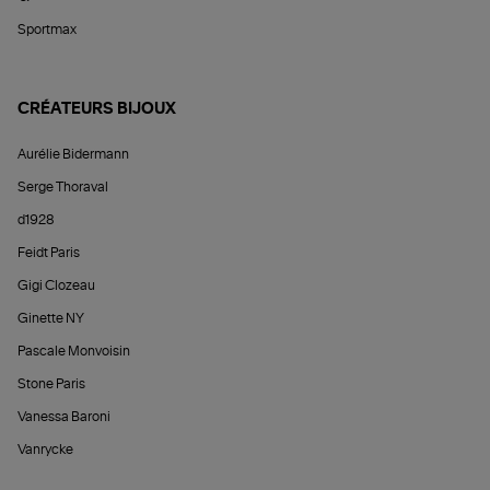
Sportmax
CRÉATEURS BIJOUX
Aurélie Bidermann
Serge Thoraval
d1928
Feidt Paris
Gigi Clozeau
Ginette NY
Pascale Monvoisin
Stone Paris
Vanessa Baroni
Vanrycke