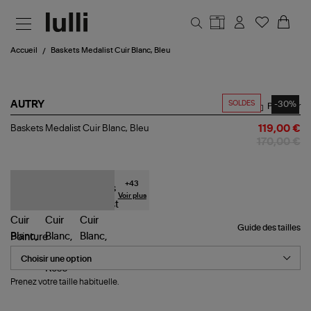
Aller au contenu principal
Accueil
Baskets Medalist Cuir Blanc, Bleu
SOLDES
-30%
AUTRY
Partager
Baskets
Baskets Medalist Cuir Blanc, Bleu
119,00 €
Medalist
170,00 €
Cuir
Blanc,
Bleu
+
43
Voir plus
Guide des tailles
Pointure
Prenez votre taille habituelle.