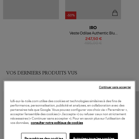
-50%
IRO
Veste Odilae Authentic Blue
Denim
247,50 €
495,00 €
VOS DERNIERS PRODUITS VUS
Continuer sans accepter
lulli-sur-la-toile.com utilise des cookies et technologies similaires à des fins de
performance, personnalisation, publicité et analyses, en collaboration avec des
partenaires tels que Google. Vous pouvez configurer vos choix via « Paramétrer »,
accepter l’ensemble des cookies (« J’accepte ») ou refuser ceux non strictement
nécessaires (« Continuer sans accepter »). Pour en savoir plus sur l’utilisation de
vos données,
consulter notre politique de cookies
Paramètres des cookies
Autoriser tous les cookies