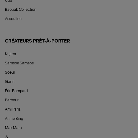
Ugg
Baobab Collection
Assouline
CRÉATEURS PRÊT-À-PORTER
Kujten
Samsoe Samsoe
Soeur
Ganni
Éric Bompard
Barbour
Ami Paris
Anine Bing
Max Mara
&