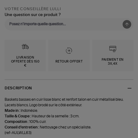
VOTRE CONSEILLÈRE LULLI
Une question sur ce produit ?
LIVRAISON
PAIEMENT EN
OFFERTE DÈS 150
RETOUR OFFERT
3X,4X
€
DESCRIPTION
Baskets basses en cuir lisse blanc et renfort talon en cuir métallisé bleu.
Lacets blancs. Logo brodé sur le côté extérieur.
Made in :
Indonésie.
Taille & Coupe :
Hauteur de la semelle : 3 cm.
Composition :
100% cuir.
Conseil d'entretien :
Nettoyage chez un spécialiste.
(ref-AULWLL63)