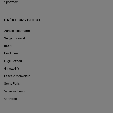
Sportmax
CRÉATEURS BIJOUX
Aurélie Bidermann
Serge Thoraval
d1928
Feidt Paris
Gigi Clozeau
Ginette NY
Pascale Monvoisin
Stone Paris
Vanessa Baroni
Vanrycke