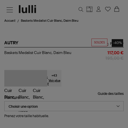
Aller au contenu principal
Accueil
Baskets Medalist Cuir Blanc, Daim Bleu
SOLDES
-40%
AUTRY
Partager
Baskets
Baskets Medalist Cuir Blanc, Daim Bleu
117,00 €
Medalist
195,00 €
Cuir
Blanc,
Daim
Bleu
+
43
Voir plus
Guide des tailles
Pointure
Prenez votre taille habituelle.