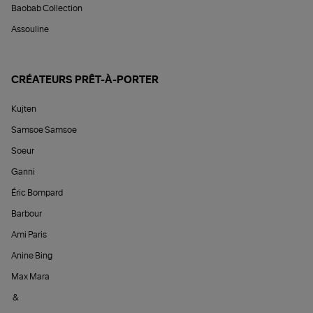
Baobab Collection
Assouline
CRÉATEURS PRÊT-À-PORTER
Kujten
Samsoe Samsoe
Soeur
Ganni
Éric Bompard
Barbour
Ami Paris
Anine Bing
Max Mara
&