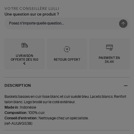
VOTRE CONSEILLÈRE LULLI
Une question sur ce produit ?
LIVRAISON
PAIEMENT EN
OFFERTE DÈS 150
RETOUR OFFERT
3X,4X
€
DESCRIPTION
Baskets basses en cuir lisse blanc et cuir suédé bleu. Lacets blancs. Renfort
talon blanc. Logo brodé sur le coté extérieur.
Made in :
Indonésie
Composition :
100% cuir.
Conseil d'entretien :
Nettoyage chez un spécialiste.
(ref-AULWGS38)