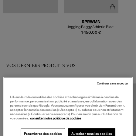
SPRWMN
Jogging Baggy Athletic Black
White
1 450,00 €
VOS DERNIERS PRODUITS VUS
Continuer sans accepter
lulli-sur-la-toile.com utilise des cookies et technologies similaires à des fins de
performance, personnalisation, publicité et analyses, en collaboration avec des
partenaires tels que Google. Vous pouvez configurer vos choix via « Paramétrer »,
accepter l’ensemble des cookies (« J’accepte ») ou refuser ceux non strictement
nécessaires (« Continuer sans accepter »). Pour en savoir plus sur l’utilisation de
vos données,
consulter notre politique de cookies
Paramètres des cookies
Autoriser tous les cookies