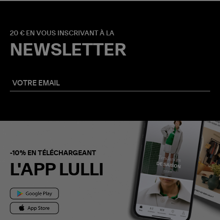
20 € EN VOUS INSCRIVANT À LA
NEWSLETTER
-10% EN TÉLÉCHARGEANT
L'APP LULLI