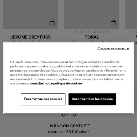
NOUVELLE COLLECTION
N
JEROME DREYFUSS
TORAL
Sac Bobi S Cuir Lamé
Mocassins Killian Sport
Veste
Champagne
Mousse
480,00 €
189,00 €
Continuer sans accepter
lulli-sur-la-toile.com utilise des cookies et technologies similaires à des fins de
performance, personnalisation, publicité et analyses, en collaboration avec des
partenaires tels que Google. Vous pouvez configurer vos choix via « Paramétrer »,
accepter l’ensemble des cookies (« J’accepte ») ou refuser ceux non strictement
nécessaires (« Continuer sans accepter »). Pour en savoir plus sur l’utilisation de
vos données,
consulter notre politique de cookies
Paramètres des cookies
Autoriser tous les cookies
LIVRAISON GRATUITE
à partir de 150 € d'achat*