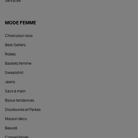
Vanrycke
MODE FEMME
Choisi pour vous
Best-Sellers
Robes
Baskets femme
Sweatshirt
Jeans
Sacs à main
Bijoux tendances
Doudounes et Parkas
Maison déco
Beauté
Conseil Mode