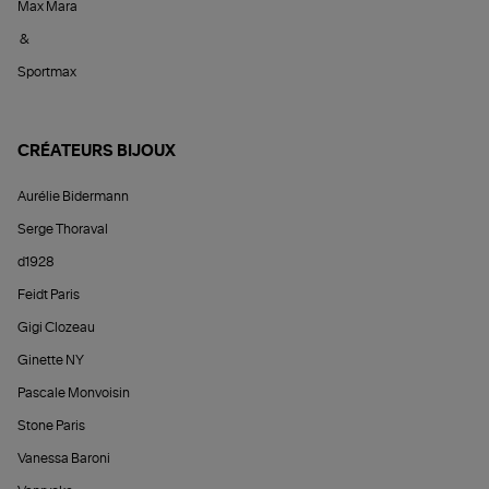
Max Mara
&
Sportmax
CRÉATEURS BIJOUX
Aurélie Bidermann
Serge Thoraval
d1928
Feidt Paris
Gigi Clozeau
Ginette NY
Pascale Monvoisin
Stone Paris
Vanessa Baroni