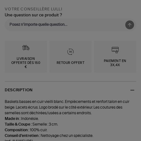
VOTRE CONSEILLÈRE LULLI
Une question sur ce produit ?
LIVRAISON
PAIEMENT EN
OFFERTE DÈS 150
RETOUR OFFERT
3X,4X
€
DESCRIPTION
Baskets basses en cuir vieilli blanc. Empiècements et renfort talon en cuir
beige. Lacets écrus. Logo brodé sur le côté extérieur. Les coutures des
semelles sont déchirées/usées a certains endroits.
Made in :
Indonésie.
Taille & Coupe :
Semelle : 3 cm.
Composition :
100% cuir.
Conseil d'entretien :
Nettoyage chez un spécialiste.