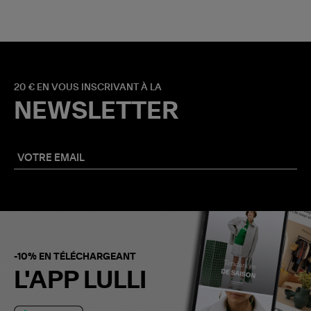
20 € EN VOUS INSCRIVANT À LA
NEWSLETTER
-10% EN TÉLÉCHARGEANT
L'APP LULLI