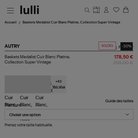
Aller au contenu principal
Accueil
Baskets Medalist Cuir Blanc Platine, Collection Super Vintage
SOLDES
-30%
AUTRY
Partager
Baskets
Baskets Medalist Cuir Blanc Platine,
178,50 €
Medalist
Collection Super Vintage
255,00 €
Cuir
Blanc
Platine,
Collection
+
43
Super
Voir plus
Vintage
Guide des tailles
Pointure
Prenez votre taille habituelle.