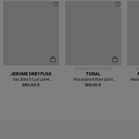
NOUVELLE COLLECTION
N
JEROME DREYFUSS
TORAL
Sac Bobi S Cuir Lamé
Mocassins Killian Sport
Veste
Champagne
Mousse
480,00 €
189,00 €