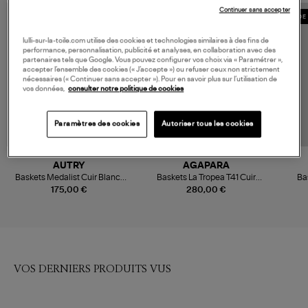
Continuer sans accepter
MADE IN EUROPE
MADE 
lulli-sur-la-toile.com utilise des cookies et technologies similaires à des fins de
performance, personnalisation, publicité et analyses, en collaboration avec des
partenaires tels que Google. Vous pouvez configurer vos choix via « Paramétrer »,
accepter l’ensemble des cookies (« J’accepte ») ou refuser ceux non strictement
nécessaires (« Continuer sans accepter »). Pour en savoir plus sur l’utilisation de
vos données,
consulter notre politique de cookies
Paramètres des cookies
Autoriser tous les cookies
AUTRY
AGAPARA
Baskets Medalist Cuir Blanc,
Baskets La Tropea T41 Cuir
Ba
Platine
Vegan Bleu Rouge
175,00 €
280,00 €
VOS DERNIERS PRODUITS VUS