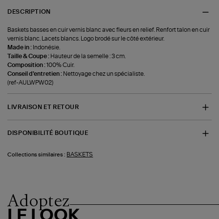
DESCRIPTION
Baskets basses en cuir vernis blanc avec fleurs en relief. Renfort talon en cuir
vernis blanc. Lacets blancs. Logo brodé sur le côté extérieur.
Made in :
Indonésie.
Taille & Coupe :
Hauteur de la semelle : 3 cm.
Composition :
100% Cuir.
Conseil d'entretien :
Nettoyage chez un spécialiste.
(ref-AULWPW02)
LIVRAISON ET RETOUR
DISPONIBILITÉ BOUTIQUE
BASKETS
Collections similaires :
Adoptez
LE LOOK