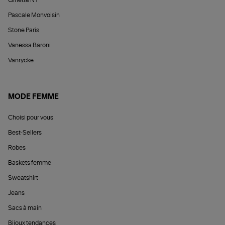
Pascale Monvoisin
Stone Paris
Vanessa Baroni
Vanrycke
MODE FEMME
Choisi pour vous
Best-Sellers
Robes
Baskets femme
Sweatshirt
Jeans
Sacs à main
Bijoux tendances