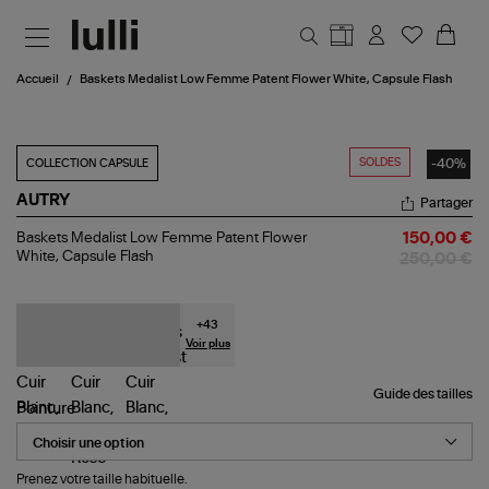
Aller au contenu principal
Accueil
Baskets Medalist Low Femme Patent Flower White, Capsule Flash
SOLDES
-40%
COLLECTION CAPSULE
AUTRY
Partager
Baskets
Baskets Medalist Low Femme Patent Flower
150,00 €
Medalist
White, Capsule Flash
250,00 €
Low
Femme
Patent
Flower
+
43
White,
Voir plus
Capsule
Flash
Guide des tailles
Pointure
Prenez votre taille habituelle.