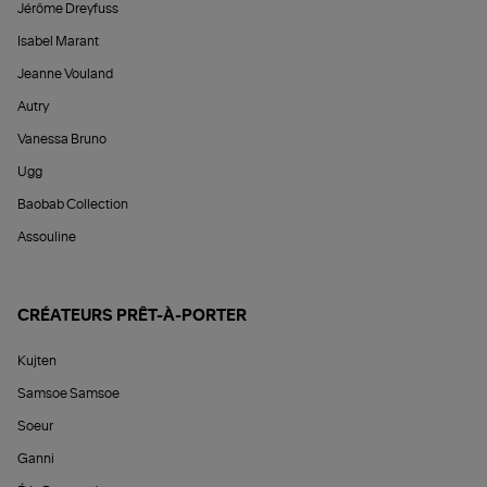
Jérôme Dreyfuss
Isabel Marant
Jeanne Vouland
Autry
Vanessa Bruno
Ugg
Baobab Collection
Assouline
CRÉATEURS PRÊT-À-PORTER
Kujten
Samsoe Samsoe
Soeur
Ganni