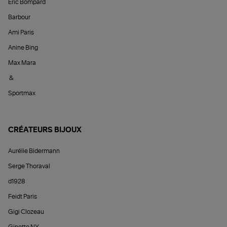
Éric Bompard
Barbour
Ami Paris
Anine Bing
Max Mara
&
Sportmax
CRÉATEURS BIJOUX
Aurélie Bidermann
Serge Thoraval
d1928
Feidt Paris
Gigi Clozeau
Ginette NY