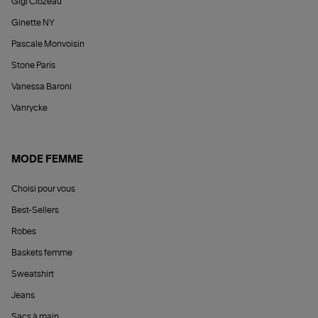
Gigi Clozeau
Ginette NY
Pascale Monvoisin
Stone Paris
Vanessa Baroni
Vanrycke
MODE FEMME
Choisi pour vous
Best-Sellers
Robes
Baskets femme
Sweatshirt
Jeans
Sacs à main