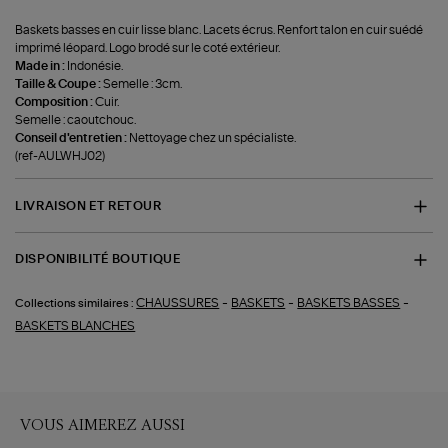
Baskets basses en cuir lisse blanc. Lacets écrus. Renfort talon en cuir suédé
imprimé léopard. Logo brodé sur le coté extérieur.
Made in :
Indonésie.
Taille & Coupe :
Semelle : 3cm.
Composition :
Cuir.
Semelle : caoutchouc.
Conseil d'entretien :
Nettoyage chez un spécialiste.
(ref-AULWHJ02)
LIVRAISON ET RETOUR
DISPONIBILITÉ BOUTIQUE
-
-
-
CHAUSSURES
BASKETS
BASKETS BASSES
Collections similaires :
BASKETS BLANCHES
VOUS AIMEREZ AUSSI