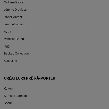
Golden Goose
Jérôme Dreyfuss
Isabel Marant
Jeanne Vouland
Autry
Vanessa Bruno
Ugg
Baobab Collection
Assouline
CRÉATEURS PRÊT-À-PORTER
Kujten
Samsoe Samsoe
Soeur