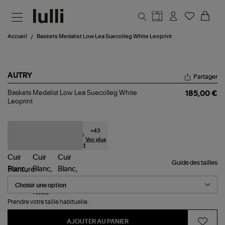
Aller au contenu principal
Accueil
Baskets Medalist Low Lea Suecolleg White Leoprint
AUTRY
Partager
Baskets
Baskets Medalist Low Lea Suecolleg White
185,00 €
Medalist
Leoprint
Low
Lea
Suecolleg
White
+
43
Leoprint
Voir plus
Guide des tailles
Pointure
Prendre votre taille habituelle.
AJOUTER AU PANIER