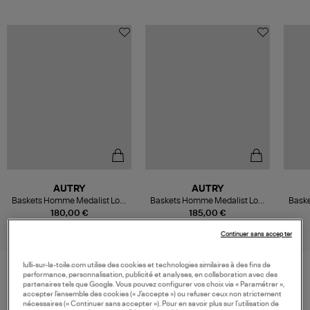
AUTRY
AUTRY
Baskets Homme Medalist Low
Baskets Homme Medalist Low
Bask
Leat Suede White Bronzegrn
Lea Suecolleg White
Le
180,00 €
185,00 €
Chocochip
Continuer sans accepter
lulli-sur-la-toile.com utilise des cookies et technologies similaires à des fins de
performance, personnalisation, publicité et analyses, en collaboration avec des
partenaires tels que Google. Vous pouvez configurer vos choix via « Paramétrer »,
VOS DERNIERS PRODUITS VUS
accepter l’ensemble des cookies (« J’accepte ») ou refuser ceux non strictement
nécessaires (« Continuer sans accepter »). Pour en savoir plus sur l’utilisation de