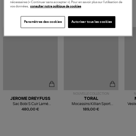
nécessaires (« Continuer sans accepter »). Pour en savoir plus sur l’utilisation de
vos données,
consulter notre politique de cookies
VOS DERNIERS PRODUITS VUS
Paramètres des cookies
Autoriser tous les cookies
NOUVELLE COLLECTION
N
JEROME DREYFUSS
TORAL
Sac Bobi S Cuir Lamé
Mocassins Killian Sport
Veste
Champagne
Mousse
480,00 €
189,00 €