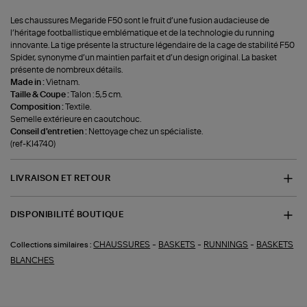
Les chaussures Megaride F50 sont le fruit d’une fusion audacieuse de
l’héritage footballistique emblématique et de la technologie du running
innovante. La tige présente la structure légendaire de la cage de stabilité F50
Spider, synonyme d’un maintien parfait et d’un design original. La basket
présente de nombreux détails.
Made in :
Vietnam.
Taille & Coupe :
Talon : 5,5 cm.
Composition :
Textile.
Semelle extérieure en caoutchouc.
Conseil d'entretien :
Nettoyage chez un spécialiste.
(ref-KI4740)
LIVRAISON ET RETOUR
DISPONIBILITÉ BOUTIQUE
-
-
-
CHAUSSURES
BASKETS
RUNNINGS
BASKETS
Collections similaires :
BLANCHES