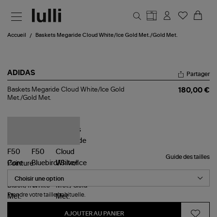
Aller au contenu principal
Accueil
Baskets Megaride Cloud White/Ice Gold Met./Gold Met.
ADIDAS
Partager
Baskets
Baskets Megaride Cloud White/Ice Gold
180,00 €
Megaride
Met./Gold Met.
Cloud
White/Ice
Gold
Met./Gold
Met.
Guide des tailles
Pointure
Prendre votre taille habituelle.
AJOUTER AU PANIER