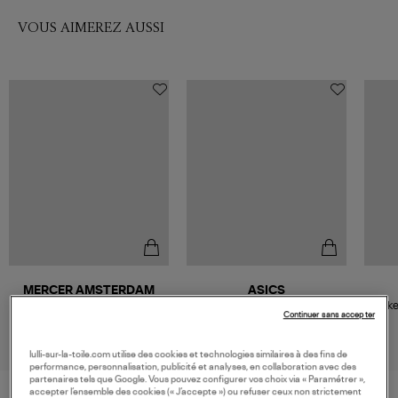
VOUS AIMEREZ AUSSI
MERCER AMSTERDAM
ASICS
Baskets The Re-Run White
Baskets Gel-Nyc Cream
Baske
Continuer sans accepter
Silver White/Red
Cream
169,00 €
160,00 €
lulli-sur-la-toile.com utilise des cookies et technologies similaires à des fins de
performance, personnalisation, publicité et analyses, en collaboration avec des
partenaires tels que Google. Vous pouvez configurer vos choix via « Paramétrer »,
accepter l’ensemble des cookies (« J’accepte ») ou refuser ceux non strictement