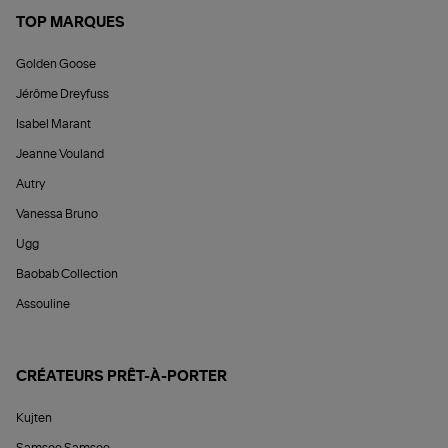
TOP MARQUES
Golden Goose
Jérôme Dreyfuss
Isabel Marant
Jeanne Vouland
Autry
Vanessa Bruno
Ugg
Baobab Collection
Assouline
CRÉATEURS PRÊT-À-PORTER
Kujten
Samsoe Samsoe