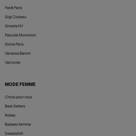
Feidt Paris
Gigi Clozeau
Ginette NY
Pascale Monvoisin
Stone Paris
Vanessa Baroni
Vanrycke
MODE FEMME
Choisi pour vous
Best-Sellers
Robes
Baskets femme
Sweatshirt