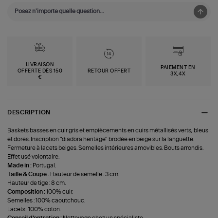
LIVRAISON
PAIEMENT EN
OFFERTE DÈS 150
RETOUR OFFERT
3X,4X
€
DESCRIPTION
Baskets basses en cuir gris et empiècements en cuirs métallisés verts, bleus
et dorés. Inscription "diadora heritage" brodée en beige sur la languette.
Fermeture à lacets beiges. Semelles intérieures amovibles. Bouts arrondis.
Effet usé volontaire.
Made in :
Portugal.
Taille & Coupe :
Hauteur de semelle : 3 cm.
Hauteur de tige : 8 cm.
Composition :
100% cuir.
Semelles : 100% caoutchouc.
Lacets : 100% coton.
Conseil d'entretien :
Nettoyage chez un spécialiste.