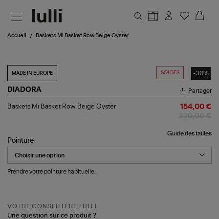
Aller au contenu principal
Accueil
Baskets Mi Basket Row Beige Oyster
SOLDES
-30%
MADE IN EUROPE
DIADORA
Partager
Baskets
Baskets Mi Basket Row Beige Oyster
154,00 €
Mi
220,00 €
Basket
Row
Guide des tailles
Beige
Pointure
Oyster
Prendre votre pointure habituelle.
VOTRE CONSEILLÈRE LULLI
Une question sur ce produit ?