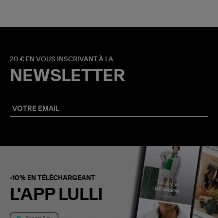
20 € EN VOUS INSCRIVANT À LA
NEWSLETTER
-10% EN TÉLÉCHARGEANT
L'APP LULLI