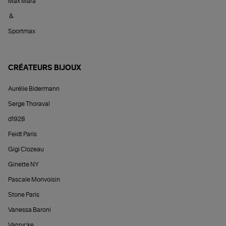
Max Mara
&
Sportmax
CRÉATEURS BIJOUX
Aurélie Bidermann
Serge Thoraval
d1928
Feidt Paris
Gigi Clozeau
Ginette NY
Pascale Monvoisin
Stone Paris
Vanessa Baroni
Vanrycke