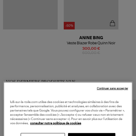
-50%
ANINE BING
Veste Blazer Robe Quinn Noir
300,00 €
600,00 €
VOS DERNIERS PRODUITS VUS
Continuer sans accepter
lulli-sur-la-toile.com utilise des cookies et technologies similaires à des fins de
performance, personnalisation, publicité et analyses, en collaboration avec des
partenaires tels que Google. Vous pouvez configurer vos choix via « Paramétrer »,
accepter l’ensemble des cookies (« J’accepte ») ou refuser ceux non strictement
nécessaires (« Continuer sans accepter »). Pour en savoir plus sur l’utilisation de
vos données,
consulter notre politique de cookies