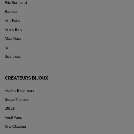
Éric Bompard
Barbour
Ami Paris
Anine Bing
Max Mara
&
Sportmax
CRÉATEURS BIJOUX
Aurélie Bidermann
Serge Thoraval
d1928
Feidt Paris
Gigi Clozeau