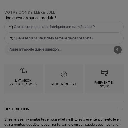
VOTRE CONSEILLÈRE LULLI
Une question sur ce produit ?
Ces baskets sont-elles fabriquées en cuir véritable ?
Quelle est la hauteur de la semelle de ces baskets ?
LIVRAISON
PAIEMENT EN
OFFERTE DÈS 150
RETOUR OFFERT
3X,4X
€
DESCRIPTION
Sneakers semi-montantes en cuir effet vieilli. Elles présentent une étoile en
cuir argentés, des détails et un renfort arrière en cuir suédé avec inscription