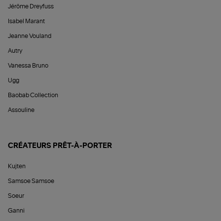
Jérôme Dreyfuss
Isabel Marant
Jeanne Vouland
Autry
Vanessa Bruno
Ugg
Baobab Collection
Assouline
CRÉATEURS PRÊT-À-PORTER
Kujten
Samsoe Samsoe
Soeur
Ganni