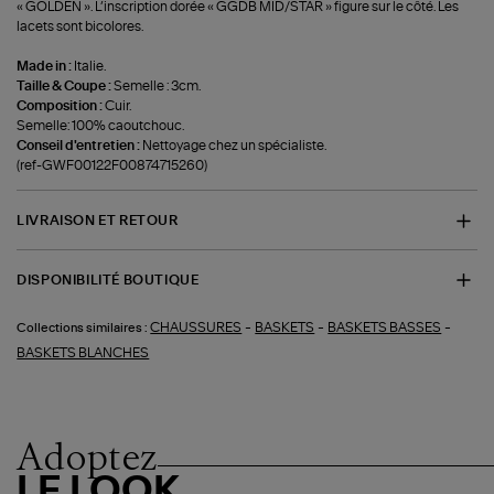
« GOLDEN ». L’inscription dorée « GGDB MID/STAR » figure sur le côté. Les
lacets sont bicolores.
Made in :
Italie.
Taille & Coupe :
Semelle : 3cm.
Composition :
Cuir.
Semelle: 100% caoutchouc.
Conseil d'entretien :
Nettoyage chez un spécialiste.
(ref-GWF00122F00874715260)
LIVRAISON ET RETOUR
DISPONIBILITÉ BOUTIQUE
-
-
-
CHAUSSURES
BASKETS
BASKETS BASSES
Collections similaires :
BASKETS BLANCHES
Adoptez
LE LOOK