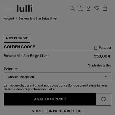
Aller au contenu principal
Accueil
Baskets Mid Star Beige Silver
MADE IN EUROPE
GOLDEN GOOSE
Partager
Baskets
Baskets Mid Star Beige Silver
550,00 €
Mid
Star
Guide des tailles
Beige
Pointure
Silver
La marque chaussant grand, nous vous conseillons de prendre une taille en
dessous de votre pointure habituelle.
AJOUTER AU PANIER
VOIR DISPONIBILITÉ EN BOUTIQUE