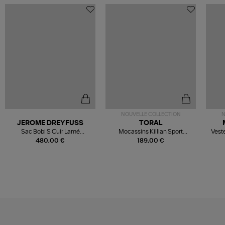
NOUVELLE COLLECTION
N
JEROME DREYFUSS
TORAL
Sac Bobi S Cuir Lamé
Mocassins Killian Sport
Veste
Champagne
Mousse
480,00 €
189,00 €