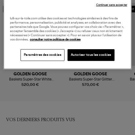
Continuer sans accepter
MADE IN EUROPE
MADE IN EUROPE
MADE 
lulli-sur-la-toile.com utilise des cookies et technologies similaires à des fins de
performance, personnalisation, publicité et analyses, en collaboration avec des
partenaires tels que Google. Vous pouvez configurer vos choix via « Paramétrer »,
accepter l’ensemble des cookies (« J’accepte ») ou refuser ceux non strictement
nécessaires (« Continuer sans accepter »). Pour en savoir plus sur l’utilisation de
vos données,
consulter notre politique de cookies
Paramètres des cookies
Autoriser tous les cookies
GOLDEN GOOSE
GOLDEN GOOSE
Baskets Super-Star White
Baskets Super-Star Glitter
Ba
Beige Cinder Leatehr Brown
White Platinum Beige
Wh
520,00 €
570,00 €
VOS DERNIERS PRODUITS VUS