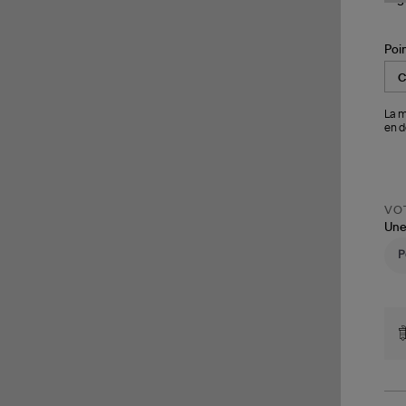
Poi
La m
en d
VOT
Une