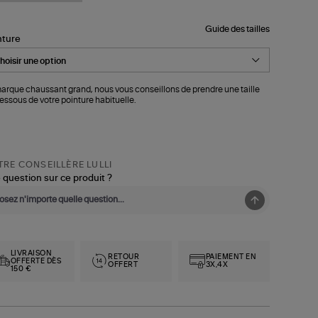
Guide des tailles
nture
arque chaussant grand, nous vous conseillons de prendre une taille
essous de votre pointure habituelle.
RE CONSEILLÈRE LULLI
 question sur ce produit ?
LIVRAISON
RETOUR
PAIEMENT EN
OFFERTE DÈS
OFFERT
3X,4X
150 €