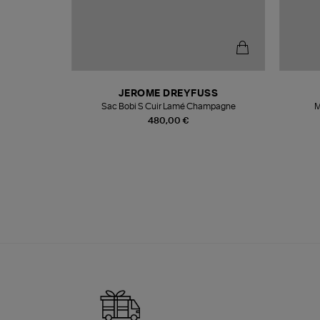
N
JEROME DREYFUSS
te
Sac Bobi S Cuir Lamé Champagne
M
480,00 €