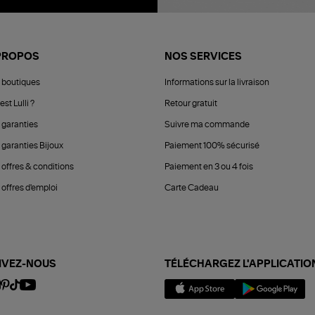
PROPOS
NOS SERVICES
 boutiques
Informations sur la livraison
est Lulli ?
Retour gratuit
 garanties
Suivre ma commande
 garanties Bijoux
Paiement 100% sécurisé
 offres & conditions
Paiement en 3 ou 4 fois
offres d'emploi
Carte Cadeau
IVEZ-NOUS
TÉLÉCHARGEZ L'APPLICATIO