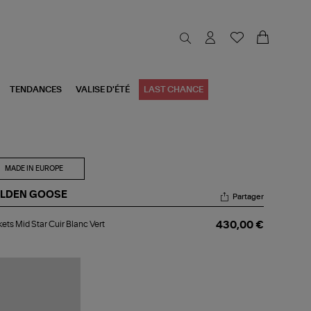
TENDANCES
VALISE D'ÉTÉ
LAST CHANCE
MADE IN EUROPE
LDEN GOOSE
Partager
kets
ets Mid Star Cuir Blanc Vert
430,00 €
d
r
r
nc
t