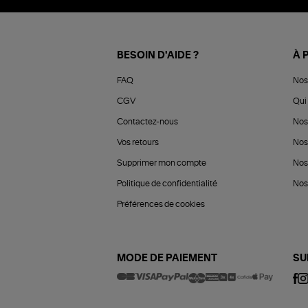
BESOIN D'AIDE ?
À 
FAQ
Nos
CGV
Qui 
Contactez-nous
Nos
Vos retours
Nos
Supprimer mon compte
Nos
Politique de confidentialité
Nos 
Préférences de cookies
MODE DE PAIEMENT
SU