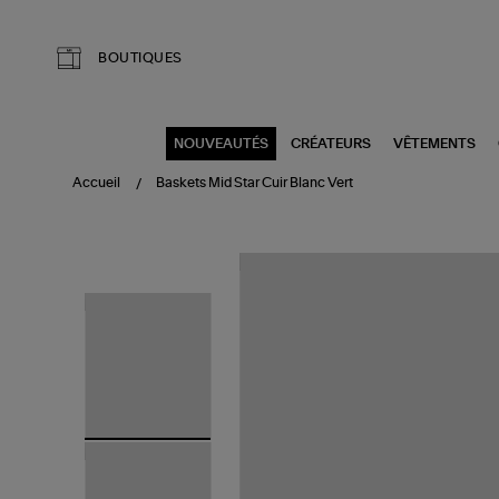
Aller au contenu principal
BOUTIQUES
NOUVEAUTÉS
CRÉATEURS
VÊTEMENTS
Accueil
Baskets Mid Star Cuir Blanc Vert