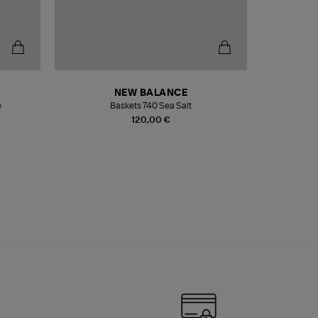
NEW BALANCE
e
Baskets 740 Sea Salt
Veste
120,00 €