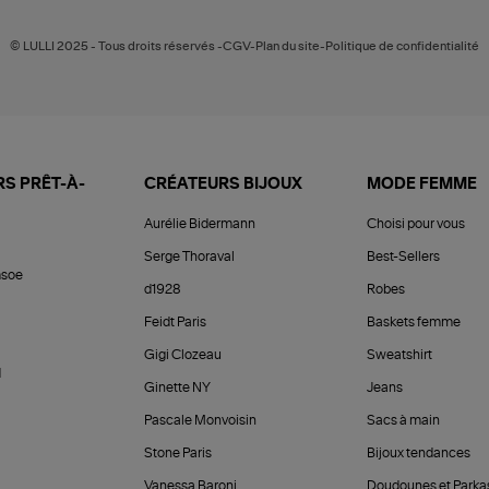
© LULLI 2025 - Tous droits réservés -CGV-Plan du site-Politique de confidentialité
S PRÊT-À-
CRÉATEURS BIJOUX
MODE FEMME
Aurélie Bidermann
Choisi pour vous
Serge Thoraval
Best-Sellers
soe
d1928
Robes
Feidt Paris
Baskets femme
Gigi Clozeau
Sweatshirt
d
Ginette NY
Jeans
Pascale Monvoisin
Sacs à main
Stone Paris
Bijoux tendances
Vanessa Baroni
Doudounes et Parka