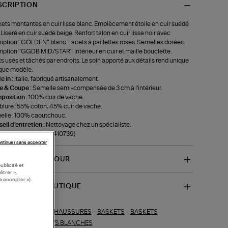
SCRIPTION
ets montantes en cuir lisse blanc. Empiècement étoile en cuir suédé
. Liseré en cuir suédé beige. Renfort talon en cuir lisse noir avec
ription "GOLDEN" blanc. Lacets à paillettes roses. Semelles dorées.
ription "GGDB MID/STAR". Intérieur en cuir et maille bouclette.
ts usés et tâchés par endroits. Le soin apporté aux détails rend unique
que modèle.
 in :
Italie, fabriqué artisanalement.
le & Coupe :
Semelle semi-compensée de 3 cm à l'intérieur.
position :
100% cuir de vache.
lure : 55% coton, 45% cuir de vache.
lle : 100% caoutchouc.
eil d'entretien :
Nettoyage chez un spécialiste.
f-GWF00122F00193410739)
ntinuer sans accepter
VRAISON ET RETOUR
ublicité et
étrer »,
s accepter »).
SPONIBILITÉ BOUTIQUE
CHAUSSURES
-
BASKETS
-
BASKETS
ections similaires :
NTANTES
-
BASKETS BLANCHES