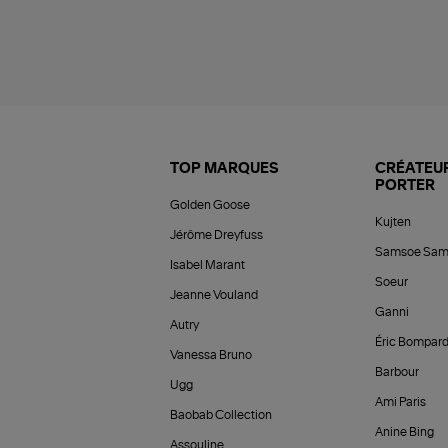
TOP MARQUES
CRÉATEUR
PORTER
Golden Goose
Kujten
Jérôme Dreyfuss
Samsoe Sam
Isabel Marant
Soeur
Jeanne Vouland
Ganni
Autry
Éric Bompar
Vanessa Bruno
Barbour
Ugg
Ami Paris
Baobab Collection
Anine Bing
Assouline