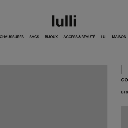
CHAUSSURES
SACS
BIJOUX
ACCESS & BEAUTÉ
LUI
MAISON
GO
Bas
Bask
Mi
Sta
Cui
Bla
Ver