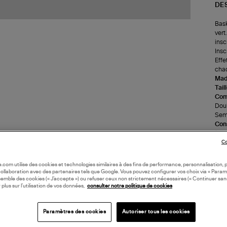
DE
Bask
vert
insc
Insc
Effe
cha
Made
Tail
Com
Doub
Seme
Cons
(re
Co
LI
oile.com utilise des cookies et technologies similaires à des fins de performance, personnalisation, p
collaboration avec des partenaires tels que Google. Vous pouvez configurer vos choix via « Param
semble des cookies (« J’accepte ») ou refuser ceux non strictement nécessaires (« Continuer san
DI
 plus sur l’utilisation de vos données,
consulter notre politique de cookies
Coll
Paramètres des cookies
Autoriser tous les cookies
MO