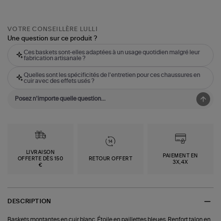
VOTRE CONSEILLÈRE LULLI
Une question sur ce produit ?
Ces baskets sont-elles adaptées à un usage quotidien malgré leur
fabrication artisanale ?
Quelles sont les spécificités de l'entretien pour ces chaussures en
cuir avec des effets usés ?
LIVRAISON
PAIEMENT EN
OFFERTE DÈS 150
RETOUR OFFERT
3X,4X
€
DESCRIPTION
Baskets montantes en cuir blanc. Étoile en paillettes bleues. Renfort talon en