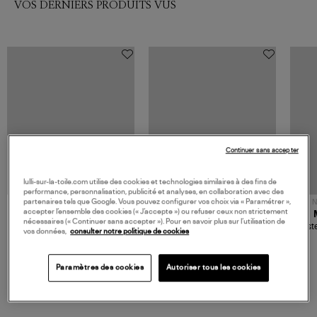
VOS DERNIERS PRODUITS VUS
Continuer sans accepter
lulli-sur-la-toile.com utilise des cookies et technologies similaires à des fins de
performance, personnalisation, publicité et analyses, en collaboration avec des
partenaires tels que Google. Vous pouvez configurer vos choix via « Paramétrer »,
NOUVELLE COLLECTION
N
accepter l’ensemble des cookies (« J’accepte ») ou refuser ceux non strictement
JEROME DREYFUSS
TORAL
nécessaires (« Continuer sans accepter »). Pour en savoir plus sur l’utilisation de
Sac Bobi S Cuir Lamé
Mocassins Killian Sport
Veste
vos données,
consulter notre politique de cookies
Champagne
Mousse
480,00 €
189,00 €
Paramètres des cookies
Autoriser tous les cookies