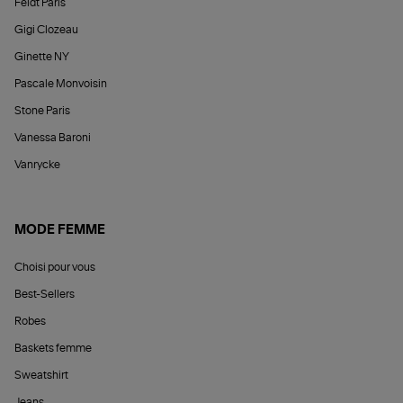
Feidt Paris
Gigi Clozeau
Ginette NY
Pascale Monvoisin
Stone Paris
Vanessa Baroni
Vanrycke
MODE FEMME
Choisi pour vous
Best-Sellers
Robes
Baskets femme
Sweatshirt
Jeans