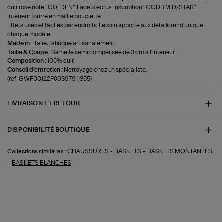
cuir rose noté "GOLDEN". Lacets écrus. Inscription "GGDB MID/STAR".
Intérieur fourré en maille bouclette.
Effets usés et tâchés par endroits. Le soin apporté aux détails rend unique
chaque modèle.
Made in :
Italie, fabriqué artisanalement.
Taille & Coupe :
Semelle semi compensée de 3 cm à l'intérieur.
Composition :
100% cuir.
Conseil d'entretien :
Nettoyage chez un spécialiste.
(ref-GWF00122F00397911355)
LIVRAISON ET RETOUR
DISPONIBILITÉ BOUTIQUE
-
-
CHAUSSURES
BASKETS
BASKETS MONTANTES
Collections similaires :
-
BASKETS BLANCHES