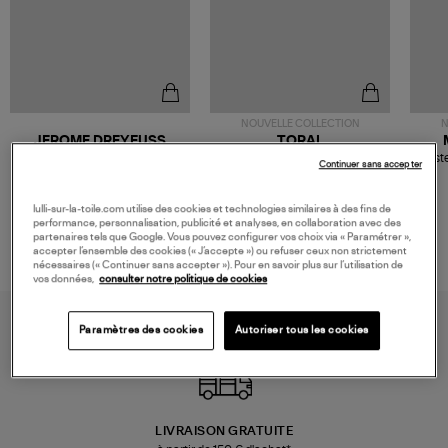
NOUVELLE COLLECTION
N
JEROME DREYFUSS
TORAL
Sac Bobi S Cuir Lamé
Mocassins Killian Sport
Veste
Continuer sans accepter
Champagne
Mousse
480,00 €
189,00 €
lulli-sur-la-toile.com utilise des cookies et technologies similaires à des fins de
performance, personnalisation, publicité et analyses, en collaboration avec des
partenaires tels que Google. Vous pouvez configurer vos choix via « Paramétrer »,
accepter l’ensemble des cookies (« J’accepte ») ou refuser ceux non strictement
nécessaires (« Continuer sans accepter »). Pour en savoir plus sur l’utilisation de
vos données,
consulter notre politique de cookies
Paramètres des cookies
Autoriser tous les cookies
LIVRAISON GRATUITE