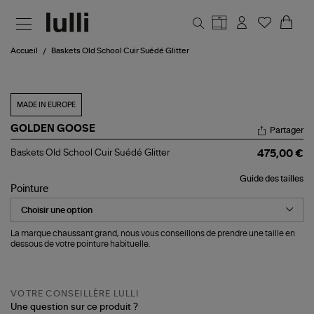
Aller au contenu principal
Accueil
Baskets Old School Cuir Suédé Glitter
MADE IN EUROPE
GOLDEN GOOSE
Partager
Baskets
Baskets Old School Cuir Suédé Glitter
475,00 €
Old
School
Guide des tailles
Cuir
Pointure
Suédé
Glitter
La marque chaussant grand, nous vous conseillons de prendre une taille en
dessous de votre pointure habituelle.
VOTRE CONSEILLÈRE LULLI
Une question sur ce produit ?