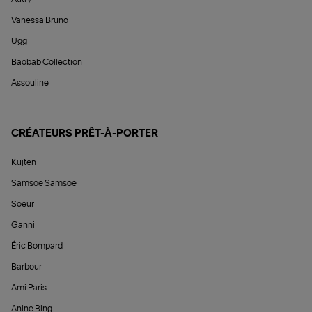
Vanessa Bruno
Ugg
Baobab Collection
Assouline
CRÉATEURS PRÊT-À-PORTER
Kujten
Samsoe Samsoe
Soeur
Ganni
Éric Bompard
Barbour
Ami Paris
Anine Bing