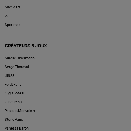
Max Mara
&
Sportmax
CRÉATEURS BIJOUX
Aurélie Bidermann
Serge Thoraval
d1928
Feidt Paris
Gigi Clozeau
Ginette NY
Pascale Monvoisin
Stone Paris
Vanessa Baroni