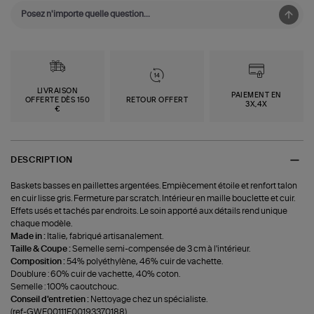
LIVRAISON
PAIEMENT EN
OFFERTE DÈS 150
RETOUR OFFERT
3X,4X
€
DESCRIPTION
Baskets basses en paillettes argentées. Empiècement étoile et renfort talon
en cuir lisse gris. Fermeture par scratch. Intérieur en maille bouclette et cuir.
Effets usés et tachés par endroits. Le soin apporté aux détails rend unique
chaque modèle.
Made in :
Italie, fabriqué artisanalement.
Taille & Coupe :
Semelle semi-compensée de 3 cm à l'intérieur.
Composition :
54% polyéthylène, 46% cuir de vachette.
Doublure : 60% cuir de vachette, 40% coton.
Semelle : 100% caoutchouc.
Conseil d'entretien :
Nettoyage chez un spécialiste.
(ref-GWF00111F00193370188)