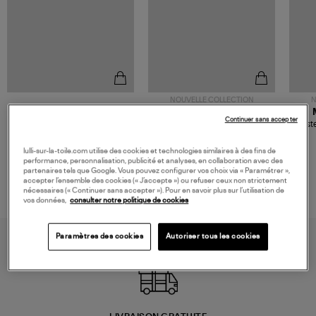
NOUVELLE COLLECTION
N
JEROME DREYFUSS
TORAL
Continuer sans accepter
Sac Bobi S Cuir Lamé
Mocassins Killian Sport
Veste
Champagne
Mousse
480,00 €
189,00 €
lulli-sur-la-toile.com utilise des cookies et technologies similaires à des fins de
performance, personnalisation, publicité et analyses, en collaboration avec des
partenaires tels que Google. Vous pouvez configurer vos choix via « Paramétrer »,
accepter l’ensemble des cookies (« J’accepte ») ou refuser ceux non strictement
nécessaires (« Continuer sans accepter »). Pour en savoir plus sur l’utilisation de
vos données,
consulter notre politique de cookies
Paramètres des cookies
Autoriser tous les cookies