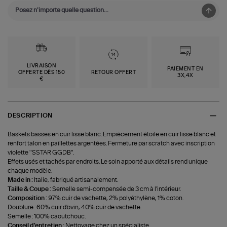
LIVRAISON
PAIEMENT EN
OFFERTE DÈS 150
RETOUR OFFERT
3X,4X
€
DESCRIPTION
Baskets basses en cuir lisse blanc. Empiècement étoile en cuir lisse blanc et
renfort talon en paillettes argentées. Fermeture par scratch avec inscription
violette "SSTAR GGDB".
Effets usés et tachés par endroits. Le soin apporté aux détails rend unique
chaque modèle.
Made in :
Italie, fabriqué artisanalement.
Taille & Coupe :
Semelle semi-compensée de 3 cm à l'intérieur.
Composition :
97% cuir de vachette, 2% polyéthylène, 1% coton.
Doublure : 60% cuir d'ovin, 40% cuir de vachette.
Semelle : 100% caoutchouc.
Conseil d'entretien :
Nettoyage chez un spécialiste.