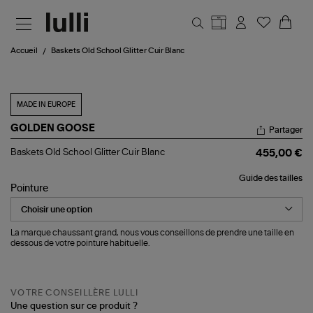
Aller au contenu principal
Accueil
Baskets Old School Glitter Cuir Blanc
MADE IN EUROPE
GOLDEN GOOSE
Partager
Baskets
Baskets Old School Glitter Cuir Blanc
455,00 €
Old
School
Guide des tailles
Glitter
Pointure
Cuir
Blanc
La marque chaussant grand, nous vous conseillons de prendre une taille en
dessous de votre pointure habituelle.
VOTRE CONSEILLÈRE LULLI
Une question sur ce produit ?