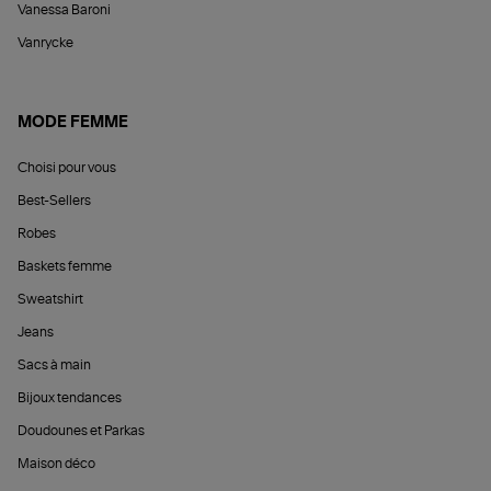
Vanessa Baroni
Vanrycke
MODE FEMME
Choisi pour vous
Best-Sellers
Robes
Baskets femme
Sweatshirt
Jeans
Sacs à main
Bijoux tendances
Doudounes et Parkas
Maison déco