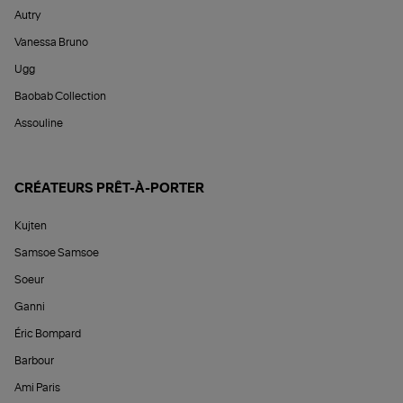
Autry
Vanessa Bruno
Ugg
Baobab Collection
Assouline
CRÉATEURS PRÊT-À-PORTER
Kujten
Samsoe Samsoe
Soeur
Ganni
Éric Bompard
Barbour
Ami Paris