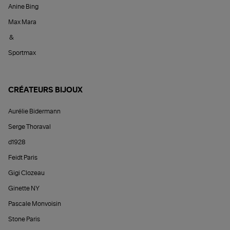
Anine Bing
Max Mara
&
Sportmax
CRÉATEURS BIJOUX
Aurélie Bidermann
Serge Thoraval
d1928
Feidt Paris
Gigi Clozeau
Ginette NY
Pascale Monvoisin
Stone Paris