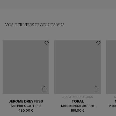
VOS DERNIERS PRODUITS VUS
NOUVELLE COLLECTION
N
JEROME DREYFUSS
TORAL
Sac Bobi S Cuir Lamé
Mocassins Killian Sport
Veste
Champagne
Mousse
480,00 €
189,00 €