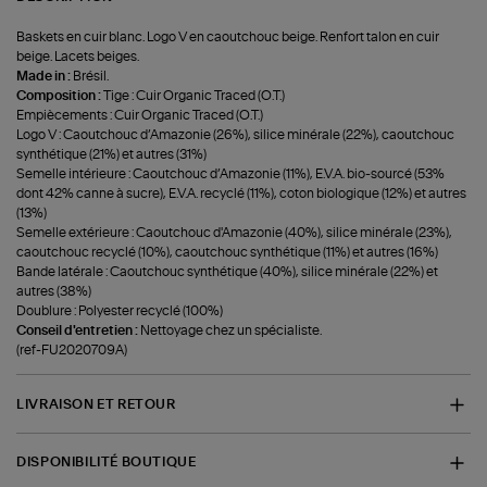
Baskets en cuir blanc. Logo V en caoutchouc beige. Renfort talon en cuir
beige. Lacets beiges.
Made in :
Brésil.
Composition :
Tige : Cuir Organic Traced (O.T.)
Empiècements : Cuir Organic Traced (O.T.)
Logo V : Caoutchouc d’Amazonie (26%), silice minérale (22%), caoutchouc
synthétique (21%) et autres (31%)
Semelle intérieure : Caoutchouc d’Amazonie (11%), E.V.A. bio-sourcé (53%
dont 42% canne à sucre), E.V.A. recyclé (11%), coton biologique (12%) et autres
(13%)
Semelle extérieure : Caoutchouc d'Amazonie (40%), silice minérale (23%),
caoutchouc recyclé (10%), caoutchouc synthétique (11%) et autres (16%)
Bande latérale : Caoutchouc synthétique (40%), silice minérale (22%) et
autres (38%)
Doublure : Polyester recyclé (100%)
Conseil d'entretien :
Nettoyage chez un spécialiste.
(ref-FU2020709A)
LIVRAISON ET RETOUR
DISPONIBILITÉ BOUTIQUE