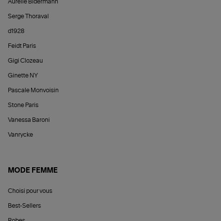
Aurélie Bidermann
Serge Thoraval
d1928
Feidt Paris
Gigi Clozeau
Ginette NY
Pascale Monvoisin
Stone Paris
Vanessa Baroni
Vanrycke
MODE FEMME
Choisi pour vous
Best-Sellers
Robes