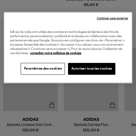
Blanc
95,00 €
Continuer sans accepter
VOUS AIMEREZ AUSSI
lulli-sur-la-toile.com utilise des cookies et technologies similaires à des fins de
performance, personnalisation, publicité et analyses, en collaboration avec des
partenaires tels que Google. Vous pouvez configurer vos choix via « Paramétrer »,
accepter l’ensemble des cookies (« J’accepte ») ou refuser ceux non strictement
nécessaires (« Continuer sans accepter »). Pour en savoir plus sur l’utilisation de
vos données,
consulter notre politique de cookies
Paramètres des cookies
Autoriser tous les cookies
ADIDAS
ADIDAS
Baskets Unisexe Stan Smith
Baskets Samba Ftwr
Ba
Lux Clowhi Cwhite Green
White/Earth Strata/Gum5
Wh
130,00 €
120,00 €