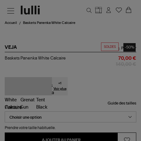
Aller au contenu principal
Accueil
Baskets Panenka White Calcaire
SOLDES
-50%
VEJA
Partager
Baskets
Baskets Panenka White Calcaire
70,00 €
Panenka
140,00 €
White
Calcaire
+
1
Voir plus
Guide des tailles
Pointure
Prendre votre taille habituelle.
AJOUTER AU PANIER