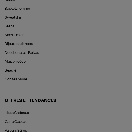
Baskets femme
Sweatshirt
Jeans
Sacs à main
Bijoux tendances
Doudounes et Parkas
Maison déco
Beauté
Conseil Mode
OFFRES ET TENDANCES
Idées Cadeaux
Carte Cadeau
Valeurs Sûres