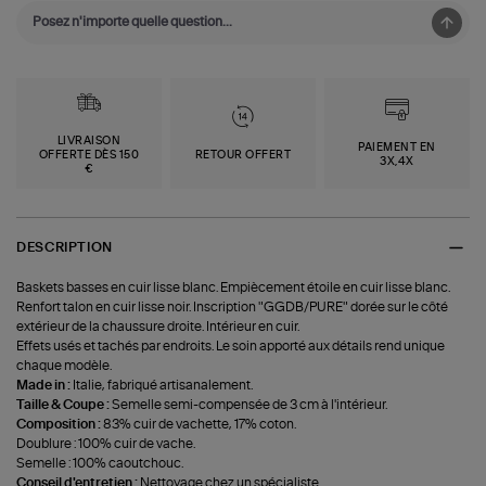
LIVRAISON
PAIEMENT EN
OFFERTE DÈS 150
RETOUR OFFERT
3X,4X
€
DESCRIPTION
Baskets basses en cuir lisse blanc. Empiècement étoile en cuir lisse blanc.
Renfort talon en cuir lisse noir. Inscription "GGDB/PURE" dorée sur le côté
extérieur de la chaussure droite. Intérieur en cuir.
Effets usés et tachés par endroits. Le soin apporté aux détails rend unique
chaque modèle.
Made in :
Italie, fabriqué artisanalement.
Taille & Coupe :
Semelle semi-compensée de 3 cm à l'intérieur.
Composition :
83% cuir de vachette, 17% coton.
Doublure : 100% cuir de vache.
Semelle : 100% caoutchouc.
Conseil d'entretien :
Nettoyage chez un spécialiste.