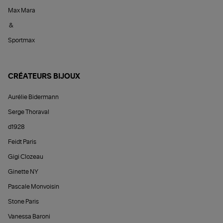
Max Mara
&
Sportmax
CRÉATEURS BIJOUX
Aurélie Bidermann
Serge Thoraval
d1928
Feidt Paris
Gigi Clozeau
Ginette NY
Pascale Monvoisin
Stone Paris
Vanessa Baroni