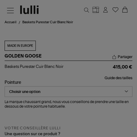
Aller au contenu principal
Accueil
Baskets Purestar Cuir Blanc Noir
MADE IN EUROPE
GOLDEN GOOSE
Partager
Baskets
Baskets Purestar Cuir Blanc Noir
415,00 €
Purestar
Cuir
Guide des tailles
Blanc
Pointure
Noir
La marque chaussant grand, nous vous conseillons de prendre une taille en
dessous de votre pointure habituelle.
VOTRE CONSEILLÈRE LULLI
Une question sur ce produit ?