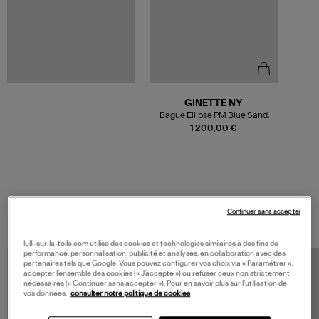
GINETTE NY
Bague Ellipse PM Blue Sand
Stone Or Rose
1 200,00 €
VOS DERNIERS PRODUITS VUS
Continuer sans accepter
lulli-sur-la-toile.com utilise des cookies et technologies similaires à des fins de
performance, personnalisation, publicité et analyses, en collaboration avec des
partenaires tels que Google. Vous pouvez configurer vos choix via « Paramétrer »,
accepter l’ensemble des cookies (« J’accepte ») ou refuser ceux non strictement
nécessaires (« Continuer sans accepter »). Pour en savoir plus sur l’utilisation de
vos données,
consulter notre politique de cookies