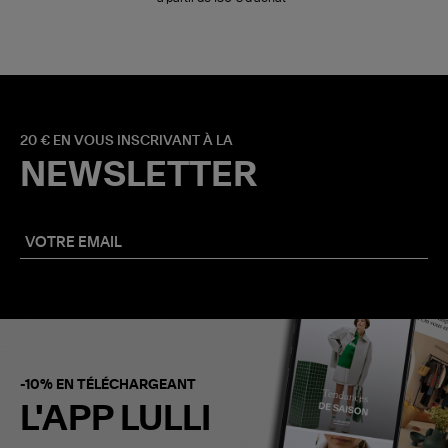
20 € EN VOUS INSCRIVANT À LA
NEWSLETTER
-10% EN TÉLÉCHARGEANT
L'APP LULLI