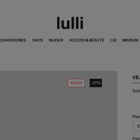
CHAUSSURES
SACS
BIJOUX
ACCESS & BEAUTÉ
LUI
MAISON
VE
-20%
SOLDES
Bas
Bask
Rec
Ch
Ext
Wh
Ste
Poi
Pren