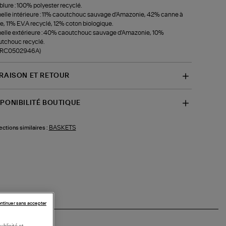
lure : 100% polyester recyclé.
lle intérieure : 11% caoutchouc sauvage d'Amazonie, 42% canne à
e, 11% E.V.A recyclé, 12% coton biologique.
lle extérieure : 40% caoutchouc sauvage d'Amazonie, 10%
tchouc recyclé.
f-RC0502946A)
VRAISON ET RETOUR
SPONIBILITÉ BOUTIQUE
BASKETS
ections similaires :
ntinuer sans accepter