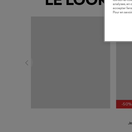
LE LOOK
lulli-sur-la-t
analyses, en 
accepter l’en
Pour en savoir
-50%
Je