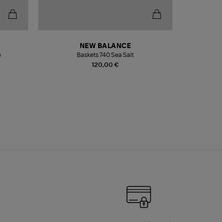
NEW BALANCE
e
Baskets 740 Sea Salt
Veste
120,00 €