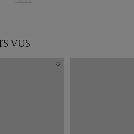
329,00 €
TS VUS