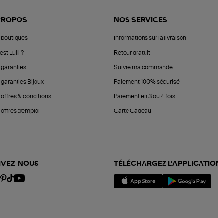
PROPOS
NOS SERVICES
 boutiques
Informations sur la livraison
est Lulli ?
Retour gratuit
 garanties
Suivre ma commande
 garanties Bijoux
Paiement 100% sécurisé
 offres & conditions
Paiement en 3 ou 4 fois
offres d'emploi
Carte Cadeau
IVEZ-NOUS
TÉLÉCHARGEZ L'APPLICATIO