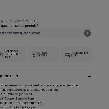
RE CONSEILLÈRE LULLI
 question sur ce produit ?
LIVRAISON
RETOUR
PAIEMENT EN
OFFERTE DÈS
OFFERT
3X,4X
150 €
SCRIPTION
et basse en cuir chromefree blanche et empiècements bleu.
tchs blanc. Semelle en caoutchouc blanche.
 in :
Porto Alegre, Brésil.
le & Coupe :
Semelle 3 cm.
position :
100% cuir ChromeFree.
ts : 100% coton biologique.