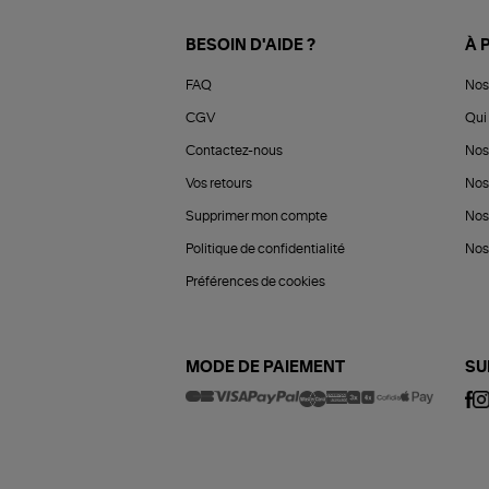
BESOIN D'AIDE ?
À 
FAQ
Nos
CGV
Qui 
Contactez-nous
Nos
Vos retours
Nos
Supprimer mon compte
Nos
Politique de confidentialité
Nos 
Préférences de cookies
MODE DE PAIEMENT
SU