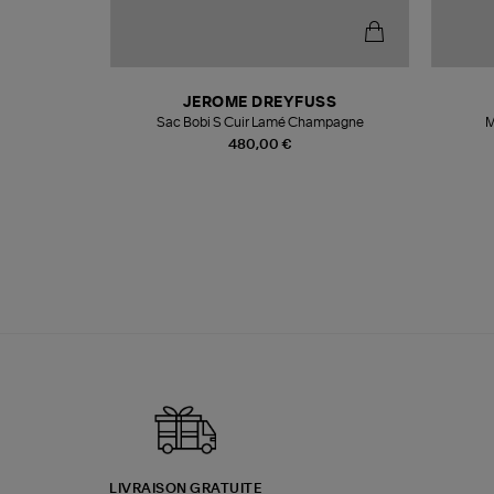
N
JEROME DREYFUSS
te
Sac Bobi S Cuir Lamé Champagne
M
480,00 €
LIVRAISON GRATUITE