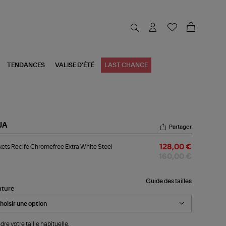
TENDANCES
VALISE D'ÉTÉ
LAST CHANCE
JA
Partager
kets
ets Recife Chromefree Extra White Steel
128,00 €
ife
romefree
160,00 €
ra
ite
el
Guide des tailles
nture
dre votre taille habituelle.