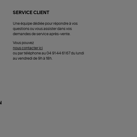
SERVICE CLIENT
Une équipe dédiée pour répondre à vos
questions ou vous assister dans vos
demandes de service après-vente.
Vous pouvez
nous contacter ici
ou par téléphone au 04 91 44 61 67 du lundi
au vendredi de 9h à 18h.
N