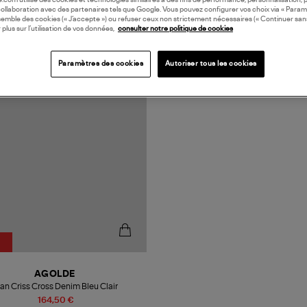
oile.com utilise des cookies et technologies similaires à des fins de performance, personnalisation, p
collaboration avec des partenaires tels que Google. Vous pouvez configurer vos choix via « Param
semble des cookies (« J’accepte ») ou refuser ceux non strictement nécessaires (« Continuer san
 plus sur l’utilisation de vos données,
consulter notre politique de cookies
Paramètres des cookies
Autoriser tous les cookies
AGOLDE
an Criss Cross Denim Bleu Clair
164,50 €