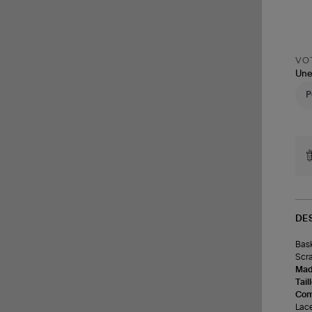
VOT
Une
DE
Bask
Scra
Made
Tail
Com
Lace