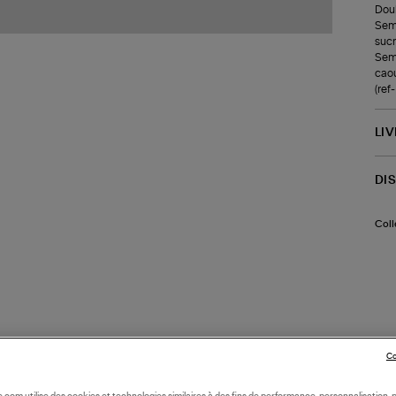
Doub
Seme
sucr
Seme
caou
(re
LI
DI
Coll
Co