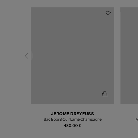
T
JEROME DREYFUSS
k
Sac Bobi S Cuir Lamé Champagne
M
480,00 €