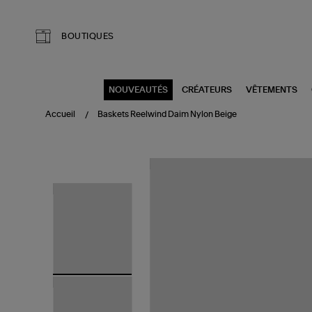
Aller au contenu principal
BOUTIQUES
NOUVEAUTÉS
CRÉATEURS
VÊTEMENTS
Accueil
Baskets Reelwind Daim Nylon Beige