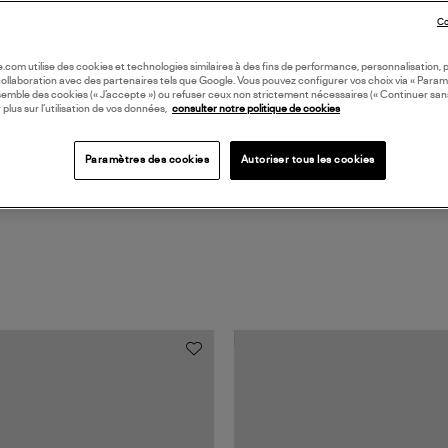
DI
Co
Coll
oile.com utilise des cookies et technologies similaires à des fins de performance, personnalisation, p
collaboration avec des partenaires tels que Google. Vous pouvez configurer vos choix via « Param
BAS
semble des cookies (« J’accepte ») ou refuser ceux non strictement nécessaires (« Continuer san
 plus sur l’utilisation de vos données,
consulter notre politique de cookies
Paramètres des cookies
Autoriser tous les cookies