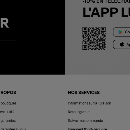
-10% EN TÉLÉCH
L'APP L
R
PROPOS
NOS SERVICES
 boutiques
Informations sur la livraison
est Lulli ?
Retour gratuit
 garanties
Suivre ma commande
 garanties Bijoux
Paiement 100% sécurisé