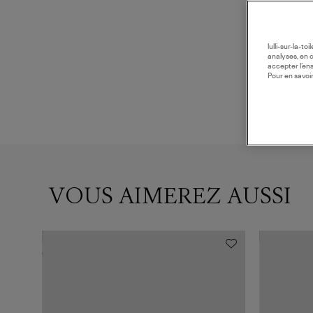
lulli-sur-la-t
analyses, en 
accepter l’en
Pour en savoir
VOUS AIMEREZ AUSSI