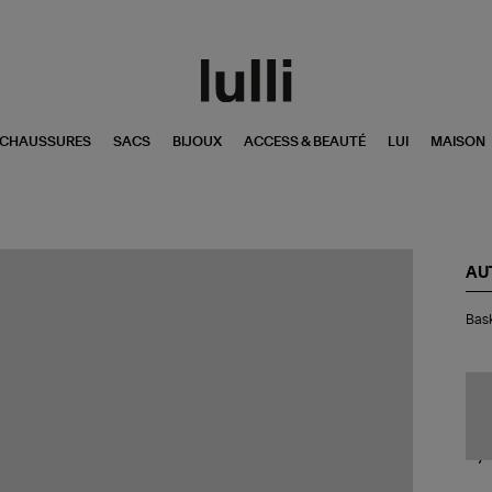
CHAUSSURES
SACS
BIJOUX
ACCESS & BEAUTÉ
LUI
MAISON
AU
Bas
Bask
Re
Da
Ny
Be