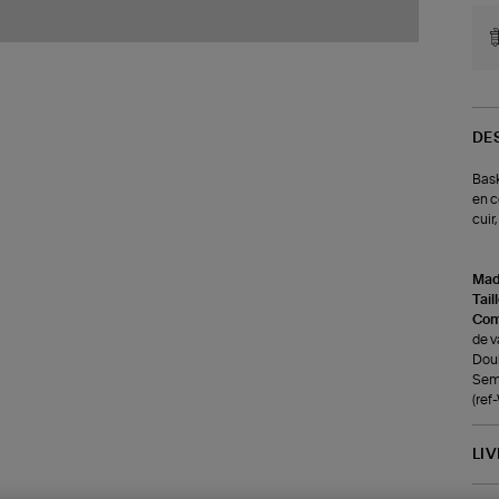
DE
Bask
en c
cuir
Made
Tail
Com
de v
Doub
Seme
(re
LI