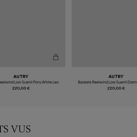
AUTRY
AUTRY
eelwind Low Suenil Pony White Leo
Baskets Reelwind Low Suenil Diam
220,00 €
220,00 €
TS VUS