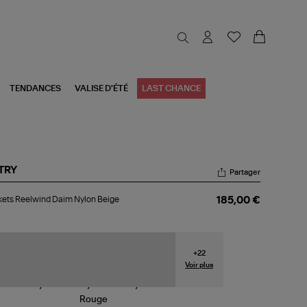
TENDANCES
VALISE D'ÉTÉ
LAST CHANCE
TRY
Partager
kets
ets Reelwind Daim Nylon Beige
185,00 €
elwind
im
lon
ige
+
22
Voir plus