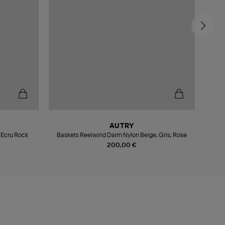
AUTRY
 Ecru Rock
Baskets Reelwind Daim Nylon Beige, Gris, Rose
Basket
200,00 €