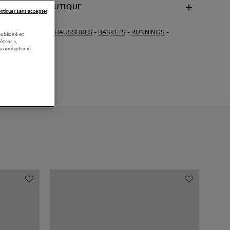
SPONIBILITÉ BOUTIQUE
ntinuer sans accepter
CHAUSSURES
-
BASKETS
-
RUNNINGS
-
ections similaires :
ublicité et
étrer »,
KETS COLOREES
s accepter »).