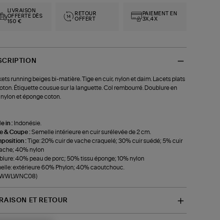
LIVRAISON
RETOUR
PAIEMENT EN
OFFERTE DÈS
OFFERT
3X,4X
150 €
SCRIPTION
ets running beiges bi-matière. Tige en cuir, nylon et daim. Lacets plats
oton. Étiquette cousue sur la languette. Col rembourré. Doublure en
, nylon et éponge coton.
 in :
Indonésie.
le & Coupe :
Semelle intérieure en cuir surélevée de 2 cm.
position :
Tige: 20% cuir de vache craquelé; 30% cuir suédé; 5% cuir
ache; 40% nylon
lure: 40% peau de porc; 50% tissu éponge; 10% nylon
lle: extérieure 60% Phylon; 40% caoutchouc.
f-WWLWNC08)
VRAISON ET RETOUR