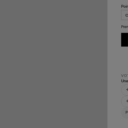
Poi
Pren
VOT
Une