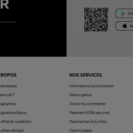
R
PROPOS
NOS SERVICES
 boutiques
Informations sur la livraison
est Lulli ?
Retour gratuit
 garanties
Suivre ma commande
 garanties Bijoux
Paiement 100% sécurisé
 offres & conditions
Paiement en 3 ou 4 fois
offres d'emploi
Carte Cadeau