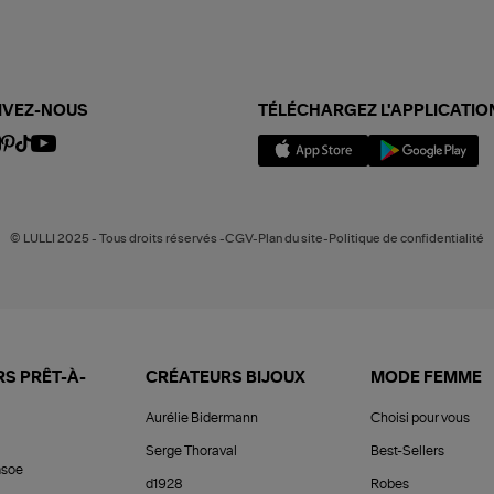
IVEZ-NOUS
TÉLÉCHARGEZ L'APPLICATIO
© LULLI 2025 - Tous droits réservés -CGV-Plan du site-Politique de confidentialité
S PRÊT-À-
CRÉATEURS BIJOUX
MODE FEMME
Aurélie Bidermann
Choisi pour vous
Serge Thoraval
Best-Sellers
soe
d1928
Robes