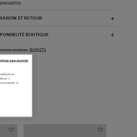
f-WWLWEF01)
VRAISON ET RETOUR
SPONIBILITÉ BOUTIQUE
BASKETS
ections similaires :
ntinuer sans accepter
ublicité et
étrer »,
s accepter »).