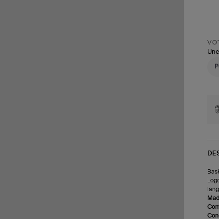
VOT
Une
DE
Bask
Logo
lang
Made
Com
Cons