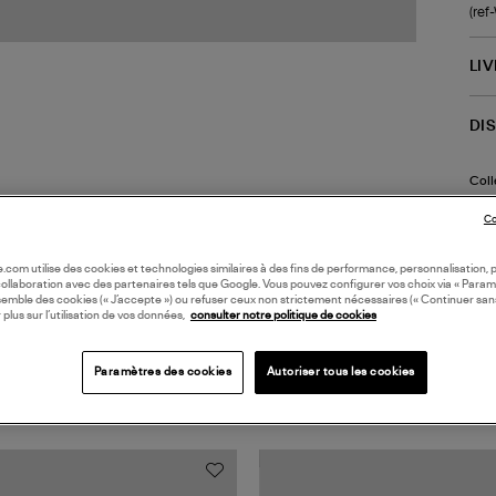
(re
LI
DI
Coll
Co
oile.com utilise des cookies et technologies similaires à des fins de performance, personnalisation, p
collaboration avec des partenaires tels que Google. Vous pouvez configurer vos choix via « Param
semble des cookies (« J’accepte ») ou refuser ceux non strictement nécessaires (« Continuer san
 plus sur l’utilisation de vos données,
consulter notre politique de cookies
Paramètres des cookies
Autoriser tous les cookies
TS VUS