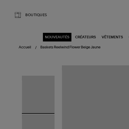
Aller au contenu principal
BOUTIQUES
NOUVEAUTÉS
CRÉATEURS
VÊTEMENTS
Accueil
Baskets Reelwind Flower Beige Jaune