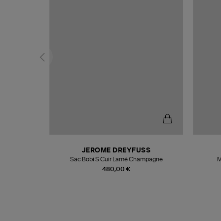
N
JEROME DREYFUSS
te
Sac Bobi S Cuir Lamé Champagne
M
480,00 €