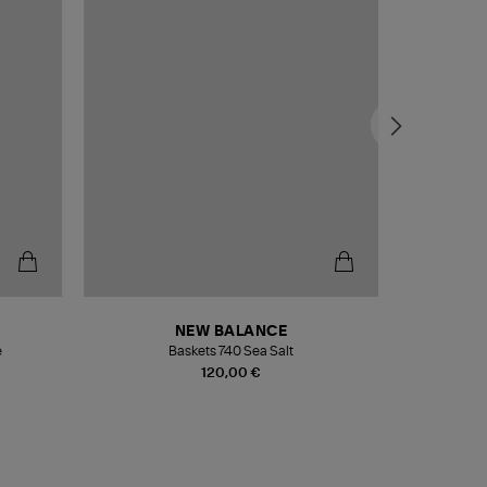
NEW BALANCE
e
Baskets 740 Sea Salt
Veste
120,00 €