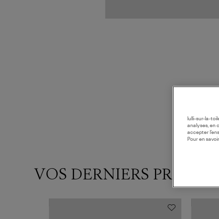
lulli-sur-la-t
analyses, en 
accepter l’en
Pour en savoir
VOS DERNIERS PRODUI