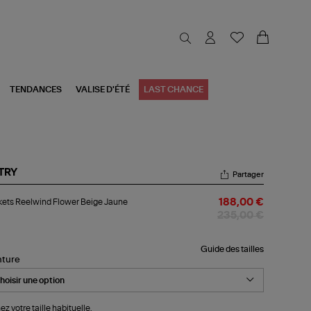
TENDANCES
VALISE D'ÉTÉ
LAST CHANCE
TRY
Partager
kets
ets Reelwind Flower Beige Jaune
188,00 €
elwind
ower
235,00 €
ige
une
Guide des tailles
nture
ez votre taille habituelle.