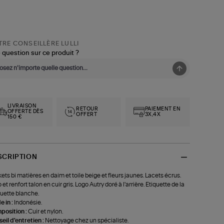
RE CONSEILLÈRE LULLI
 question sur ce produit ?
LIVRAISON
RETOUR
PAIEMENT EN
OFFERTE DÈS
OFFERT
3X,4X
150 €
SCRIPTION
ets bi matières en daim et toile beige et fleurs jaunes. Lacets écrus.
 et renfort talon en cuir gris. Logo Autry doré à l'arrière. Etiquette de la
uette blanche.
 in :
Indonésie.
position :
Cuir et nylon.
eil d'entretien :
Nettoyage chez un spécialiste.