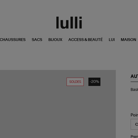
CHAUSSURES
SACS
BIJOUX
ACCESS & BEAUTÉ
LUI
MAISON
AU
-20%
SOLDES
Bas
Bask
Re
Fl
Be
Ja
Poi
Pren