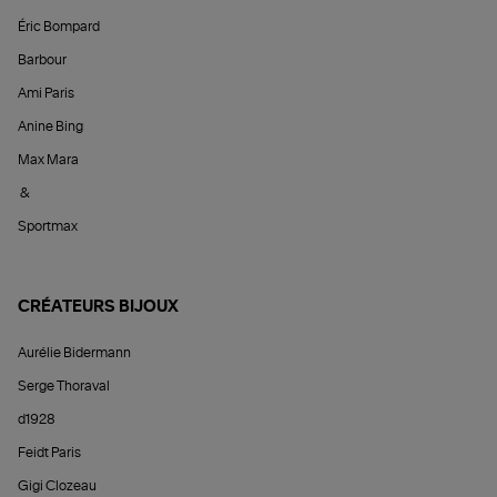
Éric Bompard
Barbour
Ami Paris
Anine Bing
Max Mara
&
Sportmax
CRÉATEURS BIJOUX
Aurélie Bidermann
Serge Thoraval
d1928
Feidt Paris
Gigi Clozeau