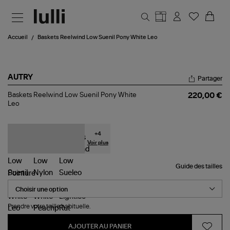
Aller au contenu principal
Accueil
Baskets Reelwind Low Suenil Pony White Leo
AUTRY
Partager
Baskets
Baskets Reelwind Low Suenil Pony White
220,00 €
Reelwind
Leo
Low
Suenil
Pony
White
+
4
Leo
Voir plus
Guide des tailles
Pointure
Prendre votre taille habituelle.
AJOUTER AU PANIER