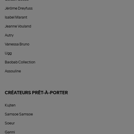
Jérôme Dreyfuss
Isabel Marant
Jeanne Vouland
Autry
Vanessa Bruno
Ugg
Baobab Collection
Assouline
CRÉATEURS PRÊT-À-PORTER
Kujten
Samsoe Samsoe
Soeur
Ganni