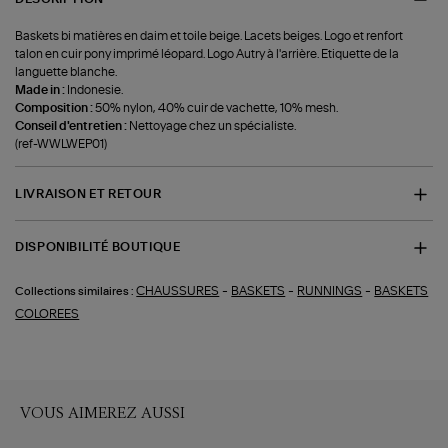
Baskets bi matières en daim et toile beige. Lacets beiges. Logo et renfort
talon en cuir pony imprimé léopard. Logo Autry à l'arrière. Etiquette de la
languette blanche.
Made in :
Indonesie.
Composition :
50% nylon, 40% cuir de vachette, 10% mesh.
Conseil d'entretien :
Nettoyage chez un spécialiste.
(ref-WWLWEP01)
LIVRAISON ET RETOUR
DISPONIBILITÉ BOUTIQUE
-
-
-
CHAUSSURES
BASKETS
RUNNINGS
BASKETS
Collections similaires :
COLOREES
VOUS AIMEREZ AUSSI