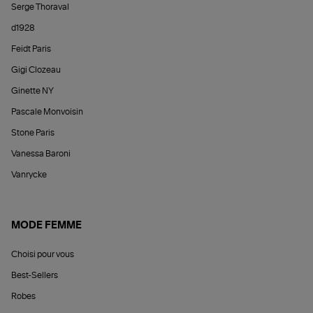
Serge Thoraval
d1928
Feidt Paris
Gigi Clozeau
Ginette NY
Pascale Monvoisin
Stone Paris
Vanessa Baroni
Vanrycke
MODE FEMME
Choisi pour vous
Best-Sellers
Robes