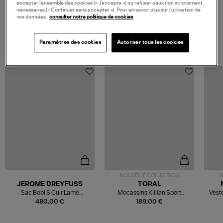
accepter l’ensemble des cookies (« J’accepte ») ou refuser ceux non strictement
nécessaires (« Continuer sans accepter »). Pour en savoir plus sur l’utilisation de
vos données,
consulter notre politique de cookies
VOS DERNIERS PRODUITS VUS
Paramètres des cookies
Autoriser tous les cookies
NOUVELLE COLLECTION
N
JEROME DREYFUSS
TORAL
Sac Bobi S Cuir Lamé
Mocassins Killian Sport
Veste
Champagne
Mousse
480,00 €
189,00 €