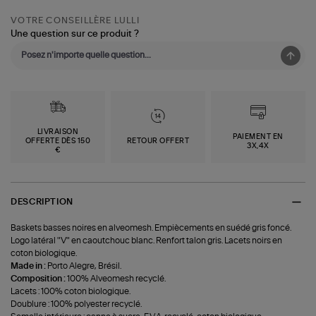
VOTRE CONSEILLÈRE LULLI
Une question sur ce produit ?
LIVRAISON
PAIEMENT EN
OFFERTE DÈS 150
RETOUR OFFERT
3X,4X
€
DESCRIPTION
Baskets basses noires en alveomesh. Empiècements en suédé gris foncé.
Logo latéral "V" en caoutchouc blanc. Renfort talon gris. Lacets noirs en
coton biologique.
Made in :
Porto Alegre, Brésil.
Composition :
100% Alveomesh recyclé.
Lacets : 100% coton biologique.
Doublure : 100% polyester recyclé.