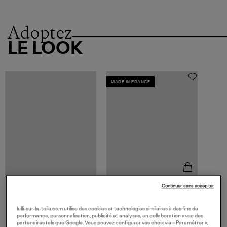
Adoptez
LE LOOK
MADE IN FRANCE
Continuer sans accepter
SERGE THORAVAL
Bague 7 Rangs Edmond
Rostand Un Baiser Argent
345,00 €
lulli-sur-la-toile.com utilise des cookies et technologies similaires à des fins de
performance, personnalisation, publicité et analyses, en collaboration avec des
partenaires tels que Google. Vous pouvez configurer vos choix via « Paramétrer »,