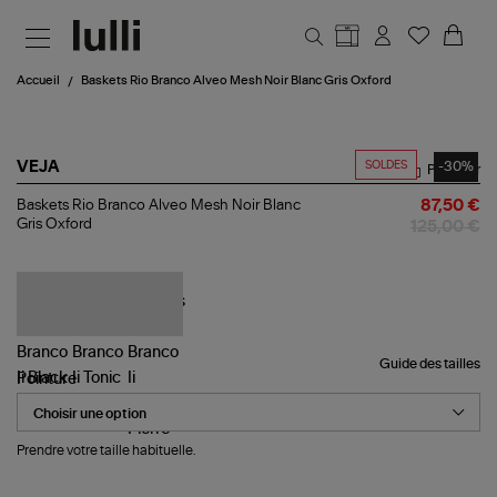
Aller au contenu principal
Accueil
Baskets Rio Branco Alveo Mesh Noir Blanc Gris Oxford
SOLDES
-30%
VEJA
Partager
Baskets
Baskets Rio Branco Alveo Mesh Noir Blanc
87,50 €
Rio
Gris Oxford
125,00 €
Branco
Alveo
Mesh
Noir
Blanc
Gris
Oxford
Guide des tailles
Pointure
Prendre votre taille habituelle.