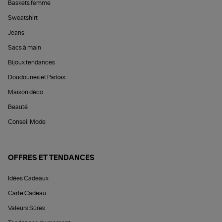
Baskets femme
Sweatshirt
Jeans
Sacs à main
Bijoux tendances
Doudounes et Parkas
Maison déco
Beauté
Conseil Mode
OFFRES ET TENDANCES
Idées Cadeaux
Carte Cadeau
Valeurs Sûres