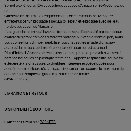
Semelle intérieure : canne à sucre, E.V.A. recyclé, coton biologique.
Semelle extérieure : 12% caoutchouc sauvage d'Amazonie, 30% déchets de
riz.
Conseil d'entretien :
Les empiècements en cuir velours peuvent être
entretenus par un brossage à sec. La toile peut être brossée avec de l’eau
froide et du savon de Marseille.
L’usage de la machine à laver est formellement déconseillé car cela risque
d’altérer les propriétés des différents matériaux. Avant le premier port, nous
vous conseillons d’imperméabiliser vos chaussures à l’aide d’un spray
adapté à la matière et de réitérer cette opération périodiquement.
Plus d'infos :
L’Alveomesh est un tissu technique fabriqué exclusivement à
partir de bouteilles en plastique recyclées. Il apporte respirabilité, souplesse
et légèreté à la chaussure. La doublure intérieure est développée pour
acquérir une meilleure résistance au frottement et apporter le maximum de
confort et de souplesse grâce à sa structure en maille.
(ref-RB012367)
LIVRAISON ET RETOUR
DISPONIBILITÉ BOUTIQUE
BASKETS
Collections similaires :